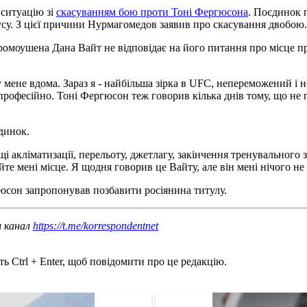
ситуацію зі
скасуванням бою проти Тоні Фергюсона
. Поєдинок 
усу. З цієї причини Нурмагомедов заявив про скасування двобою.
ромоушена Дана Вайт не відповідає на його питання про місце пр
у мене вдома. Зараз я - найбільша зірка в UFC, непереможений і 
епрофесійно. Тоні Фергюсон теж говорив кілька днів тому, що не 
динок.
і акліматизації, перельоту, джетлагу, закінчення тренувального з
дайте мені місце. Я щодня говорив це Вайту, але він мені нічого 
ргюсон запропонував позбавити росіянина титулу.
ш канал
https://t.me/korrespondentnet
ь Ctrl + Enter, щоб повідомити про це редакцію.