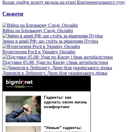
Кохан здобув золоту медаль на етапі Континентального туру
Сюжети
Війна на Близькому Сході. Онлайн
Зміни в армії РФ: що стоїть за рішенням Путіна
Вторгнення Росії в Україну. Онлайн
Підсумки 05.08: Удар по Києву і брак антибалістики
Диверсія в Лейпцигу. Дрон біля українського літака