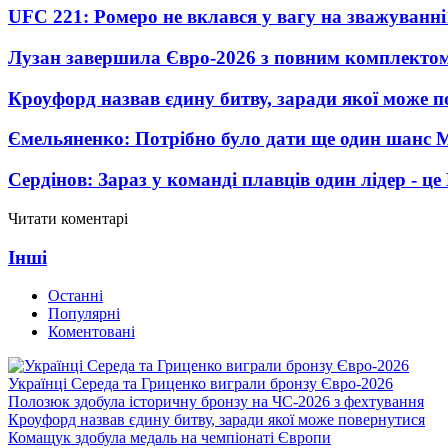
UFC 221: Ромеро не вклався у вагу на зважуванні
Лузан завершила Євро-2026 з повним комплектом
Кроуфорд назвав єдину битву, заради якої може 
Ємельяненко: Потрібно було дати ще один шанс 
Сердінов: Зараз у команді плавців один лідер - 
Читати коментарі
Інші
Останні
Популярні
Коментовані
Українці Середа та Гриценко виграли бронзу Євро-2026
Полозюк здобула історичну бронзу на ЧС-2026 з фехтування
Кроуфорд назвав єдину битву, заради якої може повернутися
Комащук здобула медаль на чемпіонаті Європи