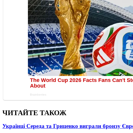
ЧИТАЙТЕ ТАКОЖ
Українці Середа та Гриценко виграли бронзу Євр