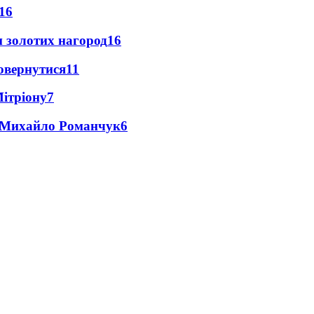
16
 золотих нагород
16
повернутися
11
Мітріону
7
це Михайло Романчук
6