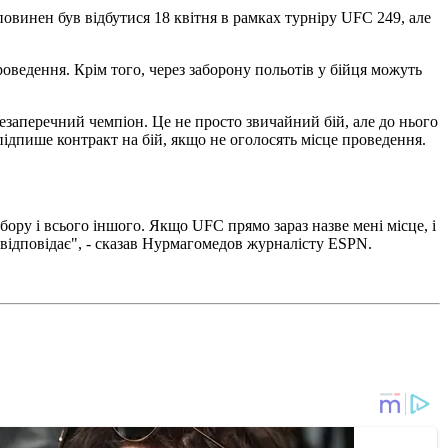
повинен був відбутися 18 квітня в рамках турніру UFC 249, але
оведення. Крім того, через заборону польотів у бійця можуть
незаперечний чемпіон. Це не просто звичайний бій, але до нього
підпише контракт на бій, якщо не оголосять місце проведення.
бору і всього іншого. Якщо UFC прямо зараз назве мені місце, і
не відповідає", - сказав Нурмагомедов журналісту ESPN.