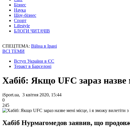
Бізнес
Наука
Шоу-бізнес
Спорт
Lifestyle
БЛОГИ ЧИТАЧІВ
СПЕЦТЕМА:
Війна в Ірані
ВСІ ТЕМИ
Вступ України в ЄС
Теракт в Барселоні
Хабіб: Якщо UFC зараз назве ме
iSport.ua, 3 квітня 2020, 15:44
0
245
Хабіб Нурмагомедов заявив, що продовж