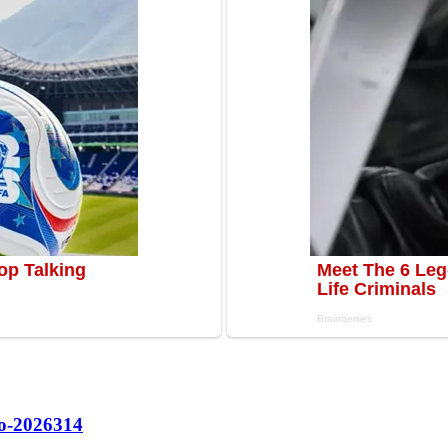
о-2026
314