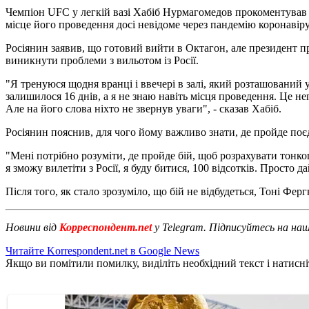
Чемпіон UFC у легкій вазі Хабіб Нурмагомедов прокоментував 
місце його проведення досі невідоме через пандемію коронавір
Росіянин заявив, що готовий вийти в Октагон, але президент п
виникнути проблеми з вильотом із Росії.
"Я тренуюся щодня вранці і ввечері в залі, який розташований 
залишилося 16 днів, а я не знаю навіть місця проведення. Це н
Але на його слова ніхто не звернув уваги", - сказав Хабіб.
Росіянин пояснив, для чого йому важливо знати, де пройде поє
"Мені потрібно розуміти, де пройде бій, щоб розрахувати тонкощ
я зможу вилетіти з Росії, я буду битися, 100 відсотків. Просто 
Після того, як стало зрозуміло, що бій не відбудеться, Тоні Фе
Новини від
Корреспондент.net
у Telegram. Підписуйтесь на на
Читайте Korrespondent.net в Google News
Якщо ви помітили помилку, виділіть необхідний текст і натисніт