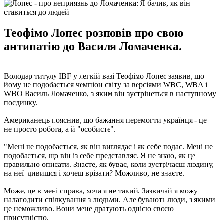
Теофімо Лопес розповів про свою
антипатію до Василя Ломаченка.
Володар титулу IBF у легкій вазі Теофімо Лопес заявив, що
йому не подобається чемпіон світу за версіями WBC, WBA і
WBO Василь Ломаченко, з яким він зустрінеться в наступному
поєдинку.
Американець пояснив, що бажання перемогти українця - це
не просто робота, а й "особисте".
"Мені не подобається, як він виглядає і як себе подає. Мені не
подобається, що він із себе представляє. Я не знаю, як це
правильно описати. Знаєте, як буває, коли зустрічаєш людину,
на неї дивишся і хочеш врізати? Можливо, не знаєте.
Може, це в мені справа, хоча я не такий. Зазвичай я можу
налагодити спілкування з людьми. Але бувають люди, з якими
це неможливо. Вони мене дратують однією своєю
присутністю.