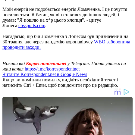
Моїй енергії не подобається енергія Ломаченка. І це почуття
посилюється. Я бачив, як він ставився до інших людей, і
думав: "Я пошлю на х*р цього хлопця", - цитує
Лопеса
cbssports.com
.
Нагадаємо, що бій Ломаченка з Лопесом був призначений на
30 травня, але через пандемію коронавірусу
WBO заборонила
проводити заходи.
Новини від
Корреспондент.net
у Telegram. Підписуйтесь на
наш канал
https://t.me/korrespondentnet
Читайте Korrespondent.net в Google News
Якщо ви помітили помилку, виділіть необхідний текст і
натисніть Ctrl + Enter, щоб повідомити про це редакцію.