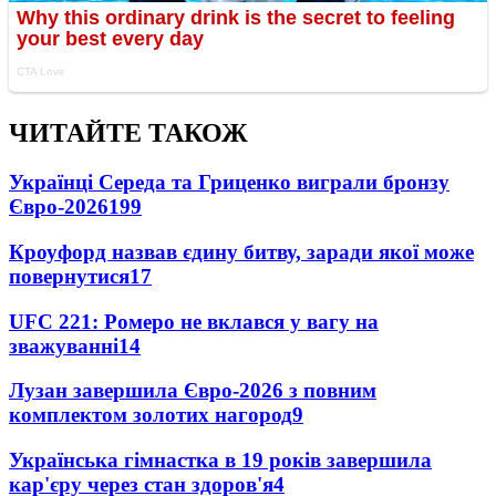
ЧИТАЙТЕ ТАКОЖ
Українці Середа та Гриценко виграли бронзу
Євро-2026
199
Кроуфорд назвав єдину битву, заради якої може
повернутися
17
UFC 221: Ромеро не вклався у вагу на
зважуванні
14
Лузан завершила Євро-2026 з повним
комплектом золотих нагород
9
Українська гімнастка в 19 років завершила
кар'єру через стан здоров'я
4