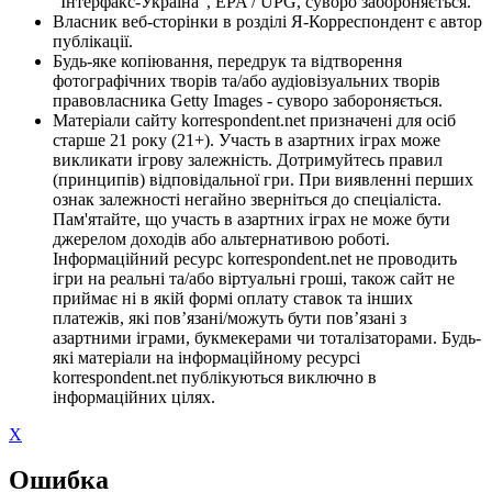
"Інтерфакс-Україна", EPA / UPG, суворо забороняється.
Власник веб-сторінки в розділі Я-Корреспондент є автор
публікації.
Будь-яке копіювання, передрук та відтворення
фотографічних творів та/або аудіовізуальних творів
правовласника Getty Images - суворо забороняється.
Матеріали сайту korrespondent.net призначені для осіб
старше 21 року (21+). Участь в азартних іграх може
викликати ігрову залежність. Дотримуйтесь правил
(принципів) відповідальної гри. При виявленні перших
ознак залежності негайно зверніться до спеціаліста.
Пам'ятайте, що участь в азартних іграх не може бути
джерелом доходів або альтернативою роботі.
Інформаційний ресурс korrespondent.net не проводить
ігри на реальні та/або віртуальні гроші, також сайт не
приймає ні в якій формі оплату ставок та інших
платежів, які пов’язані/можуть бути пов’язані з
азартними іграми, букмекерами чи тоталізаторами. Будь-
які матеріали на інформаційному ресурсі
korrespondent.net публікуються виключно в
інформаційних цілях.
X
Ошибка