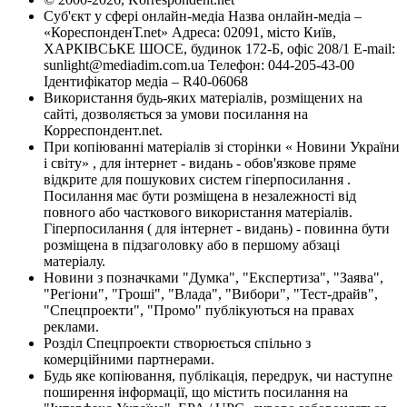
Суб'єкт у сфері онлайн-медіа Назва онлайн-медіа –
«КореспонденТ.net» Адреса: 02091, місто Київ,
ХАРКІВСЬКЕ ШОСЕ, будинок 172-Б, офіс 208/1 E-mail:
sunlight@mediadim.com.ua
Телефон: 044-205-43-00
Ідентифікатор медіа – R40-06068
Використання будь-яких матеріалів, розміщених на
сайті, дозволяється за умови посилання на
Корреспондент.net.
При копіюванні матеріалів зі сторінки « Новини України
і світу» , для інтернет - видань - обов'язкове пряме
відкрите для пошукових систем гіперпосилання .
Посилання має бути розміщена в незалежності від
повного або часткового використання матеріалів.
Гіперпосилання ( для інтернет - видань) - повинна бути
розміщена в підзаголовку або в першому абзаці
матеріалу.
Новини з позначками "Думка", "Експертиза", "Заява",
"Регіони", "Гроші", "Влада", "Вибори", "Тест-драйв",
"Спецпроекти", "Промо" публікуються на правах
реклами.
Розділ Спецпроекти створюється спільно з
комерційними партнерами.
Будь яке копіювання, публікація, передрук, чи наступне
поширення інформації, що містить посилання на