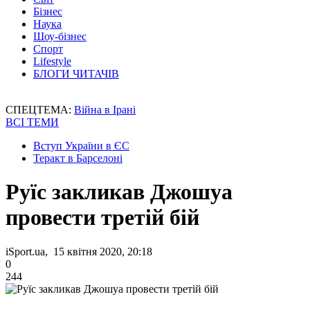
Бізнес
Наука
Шоу-бізнес
Спорт
Lifestyle
БЛОГИ ЧИТАЧІВ
СПЕЦТЕМА:
Війна в Ірані
ВСІ ТЕМИ
Вступ України в ЄС
Теракт в Барселоні
Руїс закликав Джошуа
провести третій бій
iSport.ua, 15 квітня 2020, 20:18
0
244