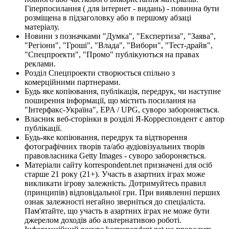
Гіперпосилання ( для інтернет - видань) - повинна бути
розміщена в підзаголовку або в першому абзаці
матеріалу.
Новини з позначками "Думка", "Експертиза", "Заява",
"Регіони", "Гроші", "Влада", "Вибори", "Тест-драйв",
"Спецпроекти", "Промо" публікуються на правах
реклами.
Розділ Спецпроекти створюється спільно з
комерційними партнерами.
Будь яке копіювання, публікація, передрук, чи наступне
поширення інформації, що містить посилання на
"Інтерфакс-Україна", EPA / UPG, суворо забороняється.
Власник веб-сторінки в розділі Я-Корреспондент є автор
публікації.
Будь-яке копіювання, передрук та відтворення
фотографічних творів та/або аудіовізуальних творів
правовласника Getty Images - суворо забороняється.
Матеріали сайту korrespondent.net призначені для осіб
старше 21 року (21+). Участь в азартних іграх може
викликати ігрову залежність. Дотримуйтесь правил
(принципів) відповідальної гри. При виявленні перших
ознак залежності негайно зверніться до спеціаліста.
Пам'ятайте, що участь в азартних іграх не може бути
джерелом доходів або альтернативою роботі.