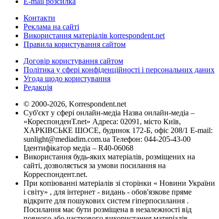
E-mail розсилка
Контакти
Реклама на сайті
Використання матеріалів korrespondent.net
Правила користування сайтом
Договір користування сайтом
Політика у сфері конфіденційності і персональних даних
Угода щодо користування
Редакція
© 2000-2026, Korrespondent.net
Суб'єкт у сфері онлайн-медіа Назва онлайн-медіа –
«КореспонденТ.net» Адреса: 02091, місто Київ,
ХАРКІВСЬКЕ ШОСЕ, будинок 172-Б, офіс 208/1 E-mail:
sunlight@mediadim.com.ua
Телефон: 044-205-43-00
Ідентифікатор медіа – R40-06068
Використання будь-яких матеріалів, розміщених на
сайті, дозволяється за умови посилання на
Корреспондент.net.
При копіюванні матеріалів зі сторінки « Новини України
і світу» , для інтернет - видань - обов'язкове пряме
відкрите для пошукових систем гіперпосилання .
Посилання має бути розміщена в незалежності від
повного або часткового використання матеріалів.