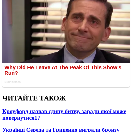
ЧИТАЙТЕ ТАКОЖ
Кроуфорд назвав єдину битву, заради якої може
повернутися
17
Українці Середа та Гриценко виграли бронзу