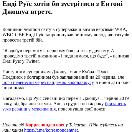
Енді Руїс хотів би зустрітися з Ентоні
Джошуа втретє.
Колишній чемпіон світу в суперважкій вазі за версіями WBA,
WBO і IBF Енді Руїс запропонував чинному володарю титулів
провести третій бій.
"Я здобув перемогу в першому бою, а ти - у другому. А
проведімо третій поєдинок - і подивимося, що буде", - написав
Енді Руїс у Twitter.
Наступним суперником Джошуа стане Кубрат Пулєв.
Поєдинок з болгарином був запланований на 20 червня, але
його перенесли через пандемію коронавірусу
, а нової дати бою
поки немає.
Нагадаємо, що Руїс сенсаційно переміг Джошуа 1 червня 2019
року, відібравши титули. Але в грудні того ж року
британець
узяв реванш у мексиканця
, повернувши свої пояси.
Новини від
Корреспондент.net
у Telegram. Підписуйтесь на
наш канал
https://t.me/korrespondentnet
.