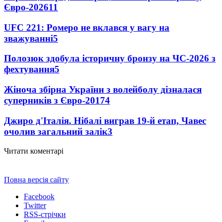
Євро-2026
11
UFC 221: Ромеро не вклався у вагу на
зважуванні
5
Полозюк здобула історичну бронзу на ЧС-2026 з
фехтування
5
Жіноча збірна України з волейболу дізналася
суперників з Євро-2017
4
Джиро д'Італія. Нібалі виграв 19-й етап, Чавес
очолив загальний залік
3
Читати коментарі
Повна версія сайту
Facebook
Twitter
RSS-стрічки