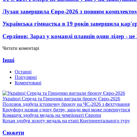
Лузан завершила Євро-2026 з повним комплектом
Українська гімнастка в 19 років завершила кар'єр
Сердінов: Зараз у команді плавців один лідер - 
Читати коментарі
Інші
Останні
Популярні
Коментовані
Українці Середа та Гриценко виграли бронзу Євро-2026
Полозюк здобула історичну бронзу на ЧС-2026 з фехтування
Кроуфорд назвав єдину битву, заради якої може повернутися
Комащук здобула медаль на чемпіонаті Європи
Кохан здобув золоту медаль на етапі Континентального туру
Сюжети