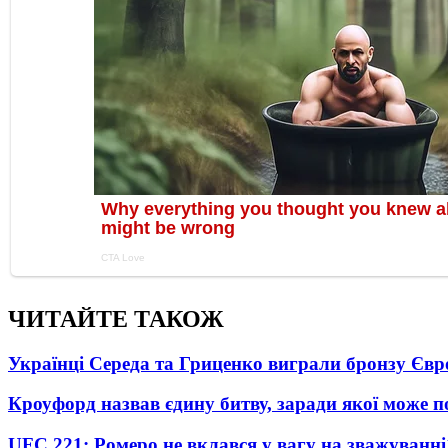
ЧИТАЙТЕ ТАКОЖ
Українці Середа та Гриценко виграли бронзу Євр
Кроуфорд назвав єдину битву, заради якої може 
UFC 221: Ромеро не вклався у вагу на зважуванні