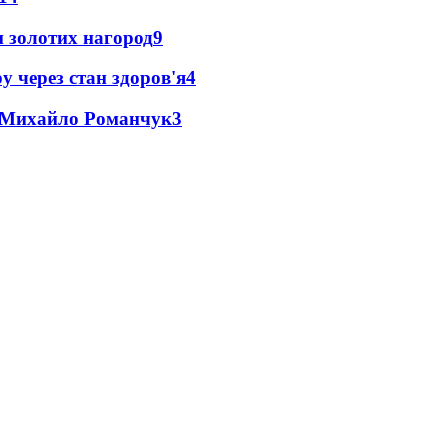
 золотих нагород
9
у через стан здоров'я
4
це Михайло Романчук
3