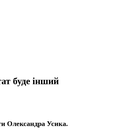
тат буде інший
оти Олександра Усика.