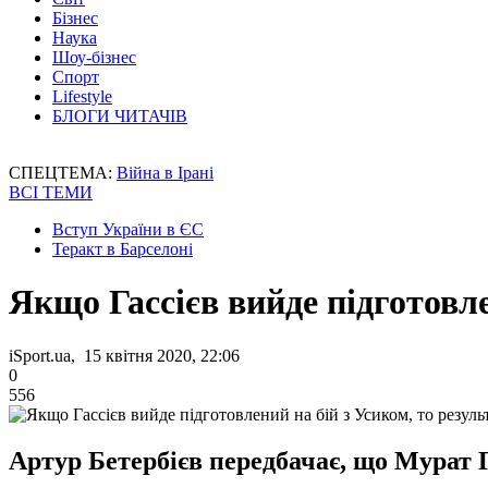
Бізнес
Наука
Шоу-бізнес
Спорт
Lifestyle
БЛОГИ ЧИТАЧІВ
СПЕЦТЕМА:
Війна в Ірані
ВСІ ТЕМИ
Вступ України в ЄС
Теракт в Барселоні
Якщо Гассієв вийде підготовле
iSport.ua, 15 квітня 2020, 22:06
0
556
Артур Бетербієв передбачає, що Мурат Г