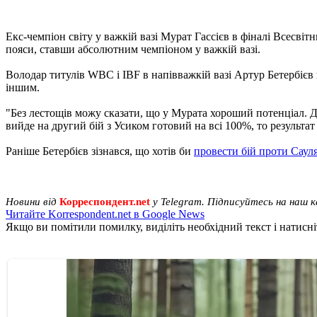
Екс-чемпіон світу у важкій вазі Мурат Гассієв в фіналі Всесвіт
пояси, ставши абсолютним чемпіоном у важкій вазі.
Володар титулів WBC і IBF в напівважкій вазі Артур Бетербієв 
іншим.
"Без лестощів можу сказати, що у Мурата хороший потенціал. Ду
вийде на другий бій з Усиком готовий на всі 100%, то результат
Раніше Бетербієв зізнався, що хотів би
провести бій проти Саул
Новини від
Корреспондент.net
у Telegram. Підписуйтесь на наш 
Читайте Korrespondent.net в Google News
Якщо ви помітили помилку, виділіть необхідний текст і натисніт