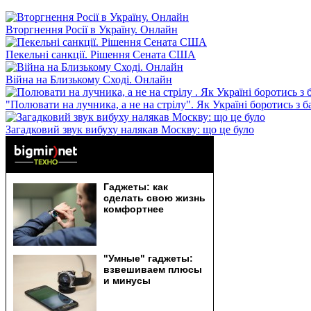
Вторгнення Росії в Україну. Онлайн
Пекельні санкції. Рішення Сената США
Війна на Близькому Сході. Онлайн
"Полювати на лучника, а не на стрілу". Як Україні боротись з 
Загадковий звук вибуху налякав Москву: що це було