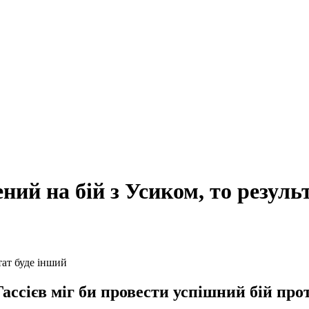
ний на бій з Усиком, то резуль
ассієв міг би провести успішний бій пр