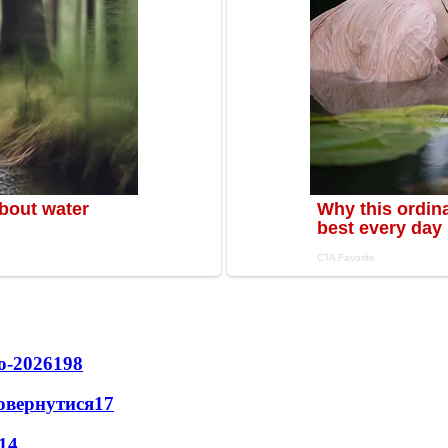
о-2026
198
повернутися
17
14