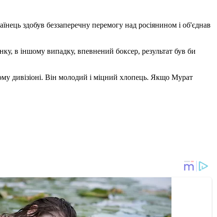
раїнець здобув беззаперечну перемогу над росіянином і об'єднав
нку, в іншому випадку, впевнений боксер, результат був би
ьому дивізіоні. Він молодий і міцний хлопець. Якщо Мурат