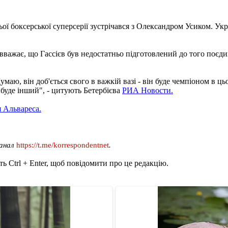
ньої боксерської суперсерії зустрічався з Олександром Усиком. Ук
вважає, що Гассієв був недостатньо підготовлений до того поєди
маю, він доб'ється свого в важкій вазі - він буде чемпіоном в ц
 буде інший", - цитують Бетербієва
РИА Новости.
я Альвареса.
канал
https://t.me/korrespondentnet
.
ь Ctrl + Enter, щоб повідомити про це редакцію.