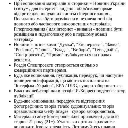
При копіюванні матеріалів зі сторінки « Новини України
і світу» , для інтернет - видань - обов'язкове пряме
відкрите для пошукових систем гіперпосилання .
Посилання має бути розміщена в незалежності від
повного або часткового використання матеріалів.
Гіперпосилання ( для інтернет - видань) - повинна бути
розміщена в підзаголовку або в першому абзаці
матеріалу.
Новини з позначками "Думка", "Експертиза", "Заява",
"Регіони", "Гроші", "Влада", "Вибори", "Тест-драйв",
"Спецпроекти", "Промо" публікуються на правах
реклами.
Розділ Спецпроекти створюється спільно з
комерційними партнерами.
Будь яке копіювання, публікація, передрук, чи наступне
поширення інформації, що містить посилання на
"Інтерфакс-Україна", EPA / UPG, суворо забороняється.
Власник веб-сторінки в розділі Я-Корреспондент є автор
публікації.
Будь-яке копіювання, передрук та відтворення
фотографічних творів та/або аудіовізуальних творів
правовласника Getty Images - суворо забороняється.
Матеріали сайту korrespondent.net призначені для осіб
старше 21 року (21+). Участь в азартних іграх може
викликати ігрову залежність. Дотримуйтесь правил