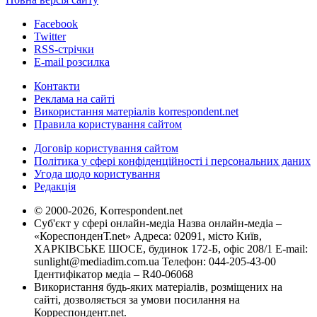
Facebook
Twitter
RSS-стрічки
E-mail розсилка
Контакти
Реклама на сайті
Використання матеріалів korrespondent.net
Правила користування сайтом
Договір користування сайтом
Політика у сфері конфіденційності і персональних даних
Угода щодо користування
Редакція
© 2000-2026, Korrespondent.net
Суб'єкт у сфері онлайн-медіа Назва онлайн-медіа –
«КореспонденТ.net» Адреса: 02091, місто Київ,
ХАРКІВСЬКЕ ШОСЕ, будинок 172-Б, офіс 208/1 E-mail:
sunlight@mediadim.com.ua
Телефон: 044-205-43-00
Ідентифікатор медіа – R40-06068
Використання будь-яких матеріалів, розміщених на
сайті, дозволяється за умови посилання на
Корреспондент.net.