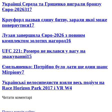
Українці Середа та Гриценко виграли бронзу
Євро-2026
317
Кроуфорд назвав єдину битву, заради якої може
повернутися
17
Лузан завершила Євро-2026 з повним
комплектом золотих нагород
16
UFC 221: Ромеро не вклався у вагу на
зважуванні
15
Ємельяненко: Потрібно було дати ще один шанс
Мітріону
7
Українські велосипедисти взяли весь подіум на
Race Horizon Park 2017 і VR W
4
Читати коментарі
Повна версія сайту