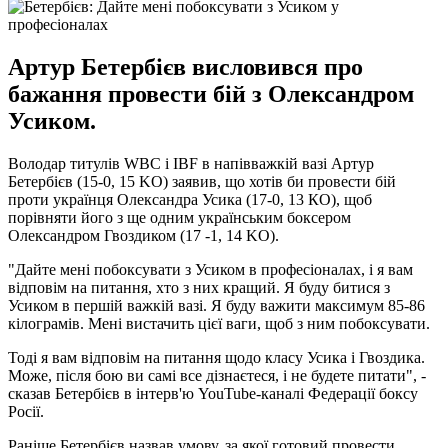
Артур Бетербієв висловився про
бажання провести бій з Олександром
Усиком.
Володар титулів WBC і IBF в напівважкій вазі Артур
Бетербієв (15-0, 15 KO) заявив, що хотів би провести бій
проти українця Олександра Усика (17-0, 13 КО), щоб
порівняти його з ще одним українським боксером
Олександром Гвоздиком (17 -1, 14 KO).
"Дайте мені побоксувати з Усиком в професіоналах, і я вам
відповім на питання, хто з них кращий. Я буду битися з
Усиком в першій важкій вазі. Я буду важити максимум 85-86
кілограмів. Мені вистачить цієї ваги, щоб з ним побоксувати.
Тоді я вам відповім на питання щодо класу Усика і Гвоздика.
Може, після бою ви самі все дізнаєтеся, і не будете питати", -
сказав Бетербієв в інтерв'ю YouTube-каналі Федерації боксу
Росії.
Раніше Бетербієв назвав умову, за якої готовий провести