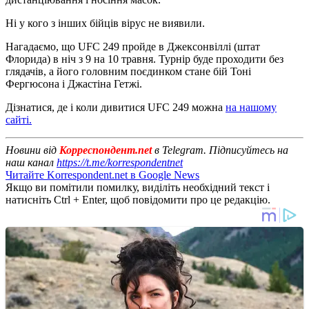
Ні у кого з інших бійців вірус не виявили.
Нагадаємо, що UFC 249 пройде в Джексонвіллі (штат
Флорида) в ніч з 9 на 10 травня. Турнір буде проходити без
глядачів, а його головним поєдинком стане бій Тоні
Фергюсона і Джастіна Гетжі.
Дізнатися, де і коли дивитися UFC 249 можна
на нашому
сайті.
Новини від
Корреспондент.net
в Telegram. Підписуйтесь на
наш канал
https://t.me/korrespondentnet
Читайте Korrespondent.net в Google News
Якщо ви помітили помилку, виділіть необхідний текст і
натисніть Ctrl + Enter, щоб повідомити про це редакцію.