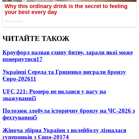
ЧИТАЙТЕ ТАКОЖ
Кроуфорд назвав єдину битву, заради якої може
повернутися
17
Українці Середа та Гриценко виграли бронзу
Євро-2026
11
UFC 221: Ромеро не вклався у вагу на
зважуванні
5
Полозюк здобула історичну бронзу на ЧС-2026 з
фехтування
5
Жіноча збірна України з волейболу дізналася
суперників з Євро-2017
4