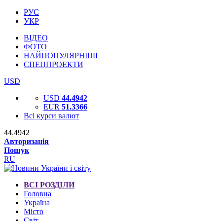
РУС
УКР
ВІДЕО
ФОТО
НАЙПОПУЛЯРНІШІ
СПЕЦПРОЕКТИ
USD
USD
44.4942
EUR
51.3366
Всі курси валют
44.4942
Авторизація
Пошук
RU
ВСІ РОЗДІЛИ
Головна
Україна
Місто
Світ