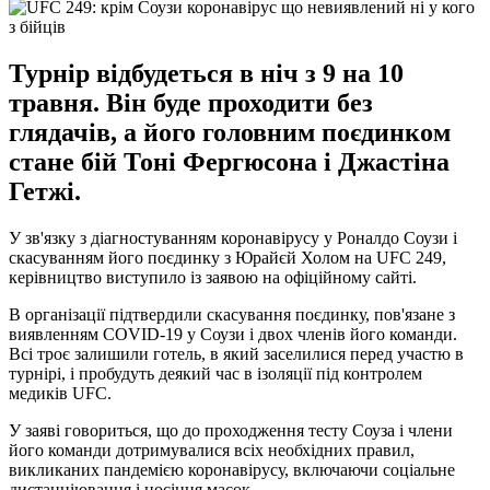
Турнір відбудеться в ніч з 9 на 10
травня. Він буде проходити без
глядачів, а його головним поєдинком
стане бій Тоні Фергюсона і Джастіна
Гетжі.
У зв'язку з діагностуванням коронавірусу у Роналдо Соузи і
скасуванням його поєдинку з Юрайєй Холом на UFC 249,
керівництво виступило із заявою на офіційному сайті.
В організації підтвердили скасування поєдинку, пов'язане з
виявленням COVID-19 у Соузи і двох членів його команди.
Всі троє залишили готель, в який заселилися перед участю в
турнірі, і пробудуть деякий час в ізоляції під контролем
медиків UFC.
У заяві говориться, що до проходження тесту Соуза і члени
його команди дотримувалися всіх необхідних правил,
викликаних пандемією коронавірусу, включаючи соціальне
дистанціювання і носіння масок.