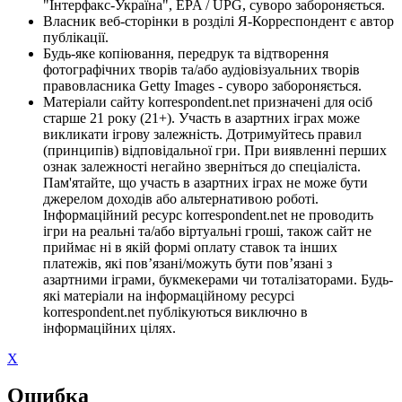
"Інтерфакс-Україна", EPA / UPG, суворо забороняється.
Власник веб-сторінки в розділі Я-Корреспондент є автор
публікації.
Будь-яке копіювання, передрук та відтворення
фотографічних творів та/або аудіовізуальних творів
правовласника Getty Images - суворо забороняється.
Матеріали сайту korrespondent.net призначені для осіб
старше 21 року (21+). Участь в азартних іграх може
викликати ігрову залежність. Дотримуйтесь правил
(принципів) відповідальної гри. При виявленні перших
ознак залежності негайно зверніться до спеціаліста.
Пам'ятайте, що участь в азартних іграх не може бути
джерелом доходів або альтернативою роботі.
Інформаційний ресурс korrespondent.net не проводить
ігри на реальні та/або віртуальні гроші, також сайт не
приймає ні в якій формі оплату ставок та інших
платежів, які пов’язані/можуть бути пов’язані з
азартними іграми, букмекерами чи тоталізаторами. Будь-
які матеріали на інформаційному ресурсі
korrespondent.net публікуються виключно в
інформаційних цілях.
X
Ошибка