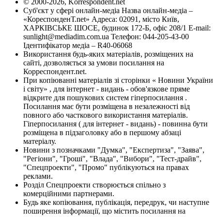
© 2000-2026, Korrespondent.net
Суб'єкт у сфері онлайн-медіа Назва онлайн-медіа –
«КореспонденТ.net» Адреса: 02091, місто Київ,
ХАРКІВСЬКЕ ШОСЕ, будинок 172-Б, офіс 208/1 E-mail:
sunlight@mediadim.com.ua
Телефон: 044-205-43-00
Ідентифікатор медіа – R40-06068
Використання будь-яких матеріалів, розміщених на
сайті, дозволяється за умови посилання на
Корреспондент.net.
При копіюванні матеріалів зі сторінки « Новини України
і світу» , для інтернет - видань - обов'язкове пряме
відкрите для пошукових систем гіперпосилання .
Посилання має бути розміщена в незалежності від
повного або часткового використання матеріалів.
Гіперпосилання ( для інтернет - видань) - повинна бути
розміщена в підзаголовку або в першому абзаці
матеріалу.
Новини з позначками "Думка", "Експертиза", "Заява",
"Регіони", "Гроші", "Влада", "Вибори", "Тест-драйв",
"Спецпроекти", "Промо" публікуються на правах
реклами.
Розділ Спецпроекти створюється спільно з
комерційними партнерами.
Будь яке копіювання, публікація, передрук, чи наступне
поширення інформації, що містить посилання на