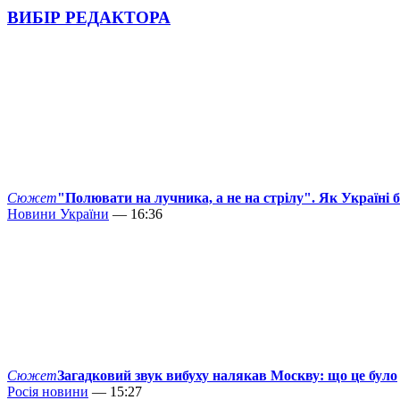
ВИБІР РЕДАКТОРА
Сюжет
"Полювати на лучника, а не на стрілу". Як Україні 
Новини України
— 16:36
Сюжет
Загадковий звук вибуху налякав Москву: що це було
Росія новини
— 15:27