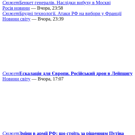
Сюжет
Бенкет генералів. Наслідки вибуху в Москві
Росія новини
— Вчора, 23:58
Сюжет
Брудні технології. Атаки РФ на вибори у Франції
Новини світу
— Вчора, 23:39
Сюжет
Ескалація для Європи. Російський дрон в Лейпцигу
Новини світу
— Вчора, 17:07
Сюжет
Зміни в армії РФ: що стоїть за рішенням Путіна