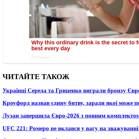
ЧИТАЙТЕ ТАКОЖ
Українці Середа та Гриценко виграли бронзу Євр
Кроуфорд назвав єдину битву, заради якої може 
Лузан завершила Євро-2026 з повним комплектом
UFC 221: Ромеро не вклався у вагу на зважуванні