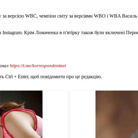
ту за версією WBC, чемпіон світу за версіями WBO і WBA Васил
і в Instagram. Крім Ломаченка в п'ятірку також були включені П
канал
https://t.me/korrespondentnet
ь Ctrl + Enter, щоб повідомити про це редакцію.