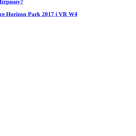
Мітріону
7
ce Horizon Park 2017 і VR W
4