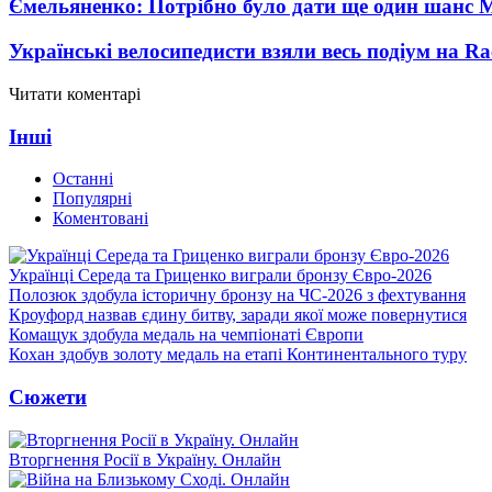
Ємельяненко: Потрібно було дати ще один шанс 
Українські велосипедисти взяли весь подіум на Ra
Читати коментарі
Інші
Останні
Популярні
Коментовані
Українці Середа та Гриценко виграли бронзу Євро-2026
Полозюк здобула історичну бронзу на ЧС-2026 з фехтування
Кроуфорд назвав єдину битву, заради якої може повернутися
Комащук здобула медаль на чемпіонаті Європи
Кохан здобув золоту медаль на етапі Континентального туру
Сюжети
Вторгнення Росії в Україну. Онлайн