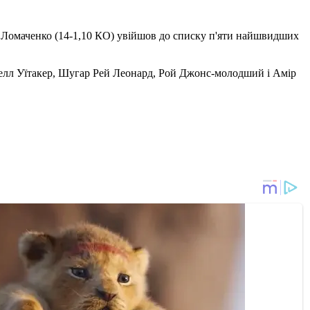
ь Ломаченко (14-1,10 КО) увійшов до списку п'яти найшвидших
ернелл Уїтакер, Шугар Рей Леонард, Рой Джонс-молодший і Амір