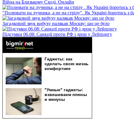
Війна на Близькому Сході. Онлайн
"Полювати на лучника, а не на стрілу". Як Україні боротись з 
Загадковий звук вибуху налякав Москву: що це було
Підсумки 06.08: Санкції проти РФ і дрон у Лейпцигу