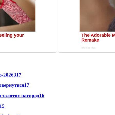
о-2026
317
повернутися
17
 золотих нагород
16
15