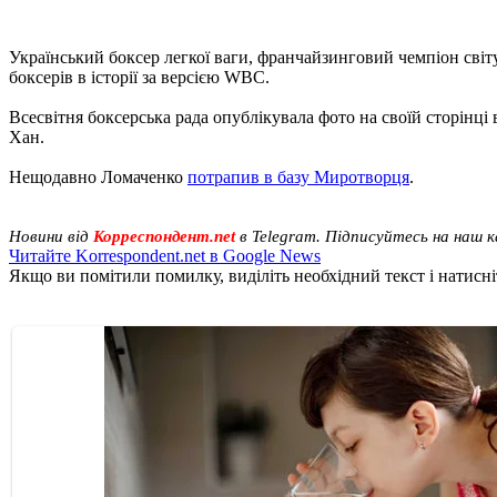
Український боксер легкої ваги, франчайзинговий чемпіон сві
боксерів в історії за версією WBC.
Всесвітня боксерська рада опублікувала фото на своїй сторінц
Хан.
Нещодавно Ломаченко
потрапив в базу Миротворця
.
Новини від
Корреспондент.net
в Telegram. Підписуйтесь на наш 
Читайте Korrespondent.net в Google News
Якщо ви помітили помилку, виділіть необхідний текст і натисніт