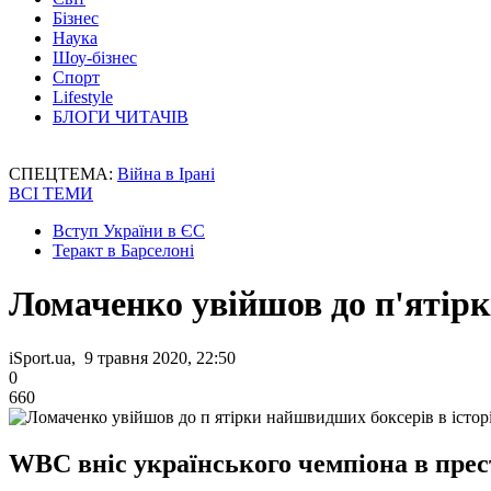
Бізнес
Наука
Шоу-бізнес
Спорт
Lifestyle
БЛОГИ ЧИТАЧІВ
СПЕЦТЕМА:
Війна в Ірані
ВСІ ТЕМИ
Вступ України в ЄС
Теракт в Барселоні
Ломаченко увійшов до п'ятірк
iSport.ua, 9 травня 2020, 22:50
0
660
WBC вніс українського чемпіона в прес