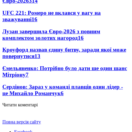
Євро-2026
314
UFC 221: Ромеро не вклався у вагу на
зважуванні
16
Лузан завершила Євро-2026 з повним
комплектом золотих нагород
16
Кроуфорд назвав єдину битву, заради якої може
повернутися
13
Ємельяненко: Потрібно було дати ще один шанс
Мітріону
7
Сердінов: Зараз у команді плавців один лідер -
це Михайло Романчук
6
Читати коментарі
Повна версія сайту
Facebook