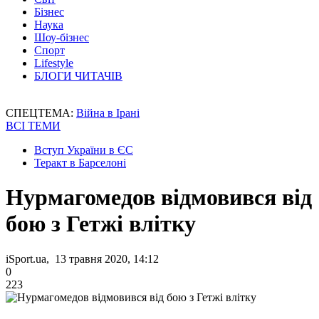
Бізнес
Наука
Шоу-бізнес
Спорт
Lifestyle
БЛОГИ ЧИТАЧІВ
СПЕЦТЕМА:
Війна в Ірані
ВСІ ТЕМИ
Вступ України в ЄС
Теракт в Барселоні
Нурмагомедов відмовився від
бою з Гетжі влітку
iSport.ua, 13 травня 2020, 14:12
0
223