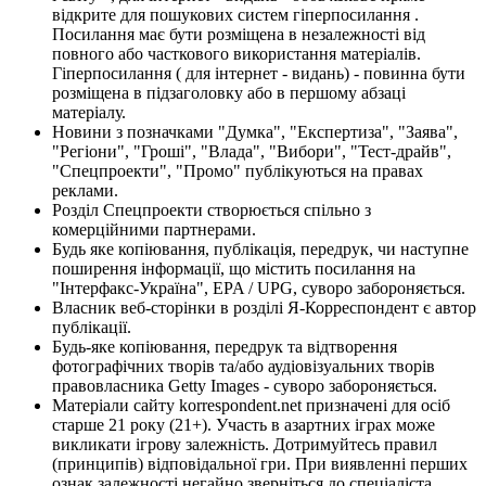
відкрите для пошукових систем гіперпосилання .
Посилання має бути розміщена в незалежності від
повного або часткового використання матеріалів.
Гіперпосилання ( для інтернет - видань) - повинна бути
розміщена в підзаголовку або в першому абзаці
матеріалу.
Новини з позначками "Думка", "Експертиза", "Заява",
"Регіони", "Гроші", "Влада", "Вибори", "Тест-драйв",
"Спецпроекти", "Промо" публікуються на правах
реклами.
Розділ Спецпроекти створюється спільно з
комерційними партнерами.
Будь яке копіювання, публікація, передрук, чи наступне
поширення інформації, що містить посилання на
"Інтерфакс-Україна", EPA / UPG, суворо забороняється.
Власник веб-сторінки в розділі Я-Корреспондент є автор
публікації.
Будь-яке копіювання, передрук та відтворення
фотографічних творів та/або аудіовізуальних творів
правовласника Getty Images - суворо забороняється.
Матеріали сайту korrespondent.net призначені для осіб
старше 21 року (21+). Участь в азартних іграх може
викликати ігрову залежність. Дотримуйтесь правил
(принципів) відповідальної гри. При виявленні перших
ознак залежності негайно зверніться до спеціаліста.