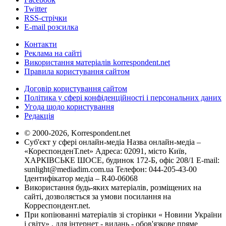
Twitter
RSS-стрічки
E-mail розсилка
Контакти
Реклама на сайті
Використання матеріалів korrespondent.net
Правила користування сайтом
Договір користування сайтом
Політика у сфері конфіденційності і персональних даних
Угода щодо користування
Редакція
© 2000-2026, Korrespondent.net
Суб'єкт у сфері онлайн-медіа Назва онлайн-медіа –
«КореспонденТ.net» Адреса: 02091, місто Київ,
ХАРКІВСЬКЕ ШОСЕ, будинок 172-Б, офіс 208/1 E-mail:
sunlight@mediadim.com.ua
Телефон: 044-205-43-00
Ідентифікатор медіа – R40-06068
Використання будь-яких матеріалів, розміщених на
сайті, дозволяється за умови посилання на
Корреспондент.net.
При копіюванні матеріалів зі сторінки « Новини України
і світу» , для інтернет - видань - обов'язкове пряме