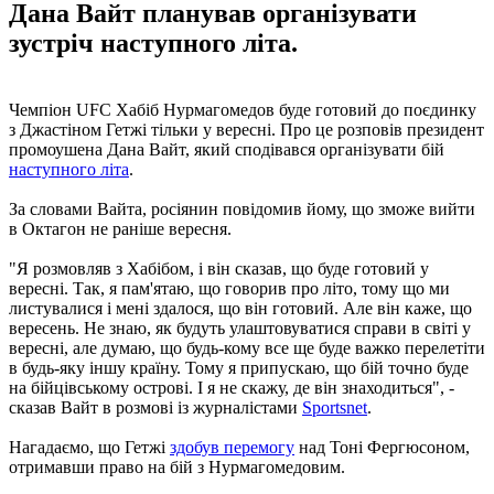
Дана Вайт планував організувати
зустріч наступного літа.
Чемпіон UFC Хабіб Нурмагомедов буде готовий до поєдинку
з Джастіном Гетжі тільки у вересні. Про це розповів президент
промоушена Дана Вайт, який сподівався організувати бій
наступного літа
.
За словами Вайта, росіянин повідомив йому, що зможе вийти
в Октагон не раніше вересня.
"Я розмовляв з Хабібом, і він сказав, що буде готовий у
вересні. Так, я пам'ятаю, що говорив про літо, тому що ми
листувалися і мені здалося, що він готовий. Але він каже, що
вересень. Не знаю, як будуть улаштовуватися справи в світі у
вересні, але думаю, що будь-кому все ще буде важко перелетіти
в будь-яку іншу країну. Тому я припускаю, що бій точно буде
на бійцівському острові. І я не скажу, де він знаходиться", -
сказав Вайт в розмові із журналістами
Sportsnet
.
Нагадаємо, що Гетжі
здобув перемогу
над Тоні Фергюсоном,
отримавши право на бій з Нурмагомедовим.