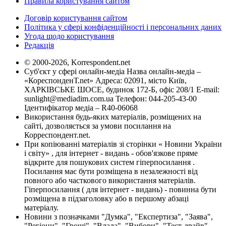
Правила користування сайтом
Договір користування сайтом
Політика у сфері конфіденційності і персональних даних
Угода щодо користування
Редакція
© 2000-2026, Korrespondent.net
Суб'єкт у сфері онлайн-медіа Назва онлайн-медіа –
«КореспонденТ.net» Адреса: 02091, місто Київ,
ХАРКІВСЬКЕ ШОСЕ, будинок 172-Б, офіс 208/1 E-mail:
sunlight@mediadim.com.ua
Телефон: 044-205-43-00
Ідентифікатор медіа – R40-06068
Використання будь-яких матеріалів, розміщених на
сайті, дозволяється за умови посилання на
Корреспондент.net.
При копіюванні матеріалів зі сторінки « Новини України
і світу» , для інтернет - видань - обов'язкове пряме
відкрите для пошукових систем гіперпосилання .
Посилання має бути розміщена в незалежності від
повного або часткового використання матеріалів.
Гіперпосилання ( для інтернет - видань) - повинна бути
розміщена в підзаголовку або в першому абзаці
матеріалу.
Новини з позначками "Думка", "Експертиза", "Заява",
"Регіони", "Гроші", "Влада", "Вибори", "Тест-драйв",