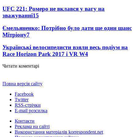
UFC 221: Ромеро не вклався у вагу на
зважуванні
15
Ємельяненко: Потрібно було дати ще один шанс
Мітріону
7
Українські велосипедисти взяли весь подіум на
Race Horizon Park 2017 і VR W
4
Читати коментарі
Повна версія сайту
Facebook
Twitter
RSS-стрічки
E-mail розсилка
Контакти
Реклама на сайті
Використання матеріалів korrespondent.net