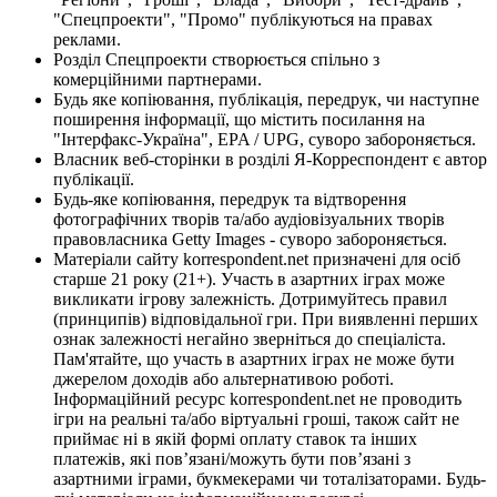
"Спецпроекти", "Промо" публікуються на правах
реклами.
Розділ Спецпроекти створюється спільно з
комерційними партнерами.
Будь яке копіювання, публікація, передрук, чи наступне
поширення інформації, що містить посилання на
"Інтерфакс-Україна", EPA / UPG, суворо забороняється.
Власник веб-сторінки в розділі Я-Корреспондент є автор
публікації.
Будь-яке копіювання, передрук та відтворення
фотографічних творів та/або аудіовізуальних творів
правовласника Getty Images - суворо забороняється.
Матеріали сайту korrespondent.net призначені для осіб
старше 21 року (21+). Участь в азартних іграх може
викликати ігрову залежність. Дотримуйтесь правил
(принципів) відповідальної гри. При виявленні перших
ознак залежності негайно зверніться до спеціаліста.
Пам'ятайте, що участь в азартних іграх не може бути
джерелом доходів або альтернативою роботі.
Інформаційний ресурс korrespondent.net не проводить
ігри на реальні та/або віртуальні гроші, також сайт не
приймає ні в якій формі оплату ставок та інших
платежів, які пов’язані/можуть бути пов’язані з
азартними іграми, букмекерами чи тоталізаторами. Будь-