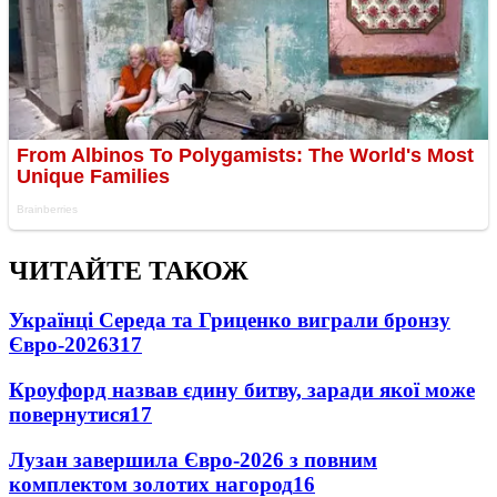
ЧИТАЙТЕ ТАКОЖ
Українці Середа та Гриценко виграли бронзу
Євро-2026
317
Кроуфорд назвав єдину битву, заради якої може
повернутися
17
Лузан завершила Євро-2026 з повним
комплектом золотих нагород
16