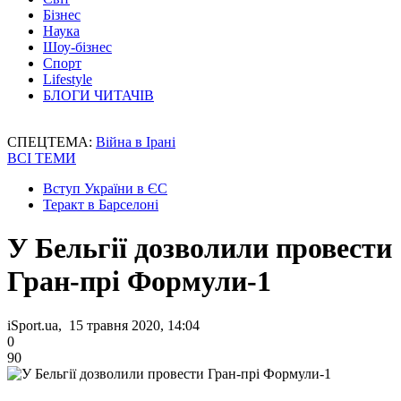
Бізнес
Наука
Шоу-бізнес
Спорт
Lifestyle
БЛОГИ ЧИТАЧІВ
СПЕЦТЕМА:
Війна в Ірані
ВСІ ТЕМИ
Вступ України в ЄС
Теракт в Барселоні
У Бельгії дозволили провести
Гран-прі Формули-1
iSport.ua, 15 травня 2020, 14:04
0
90