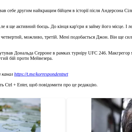
в себе другим найкращим бійцем в історії після Андерсона Сілв
ле я ще активний боєць. До кінця кар'єри я займу його місце. І л
- четвертий, можливо, третій. Мені подобається Джон. Він ще си
ував Дональда Серроне в рамках турніру UFC 246. Макгрегор має
угий бій проти Мейвезера.
ш канал
https://t.me/korrespondentnet
ь Ctrl + Enter, щоб повідомити про це редакцію.