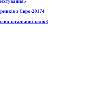
фехтування
5
ерників з Євро-2017
4
чолив загальний залік
3