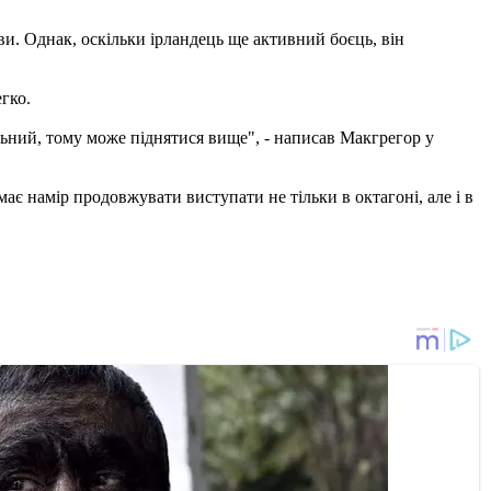
и. Однак, оскільки ірландець ще активний боєць, він
егко.
льний, тому може піднятися вище", - написав Макгрегор у
 намір продовжувати виступати не тільки в октагоні, але і в