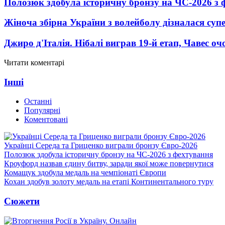
Полозюк здобула історичну бронзу на ЧС-2026 з 
Жіноча збірна України з волейболу дізналася суп
Джиро д'Італія. Нібалі виграв 19-й етап, Чавес о
Читати коментарі
Інші
Останні
Популярні
Коментовані
Українці Середа та Гриценко виграли бронзу Євро-2026
Полозюк здобула історичну бронзу на ЧС-2026 з фехтування
Кроуфорд назвав єдину битву, заради якої може повернутися
Комащук здобула медаль на чемпіонаті Європи
Кохан здобув золоту медаль на етапі Континентального туру
Сюжети