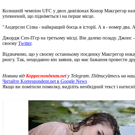
Колишній чемпіон UFC у двох дивізіонах Конор Макгрегор назва
упевнений, що підніметься і на перше місце.
"Андерсон Сілва - найкращий боєць в історії. А я - номер два. А
Джордж Сен-П'єр на третьому місці. Він далеко позаду. Джонс 
своєму
Twitter
.
Відзначимо, що у своєму останньому поєдинку Макгрегор нокаут
рингу. Так, нещодавно він заявив, що має бажання провести др
Новини від
Корреспондент.net
у Telegram. Підписуйтесь на на
Читайте Korrespondent.net в Google News
Якщо ви помітили помилку, виділіть необхідний текст і натисніт