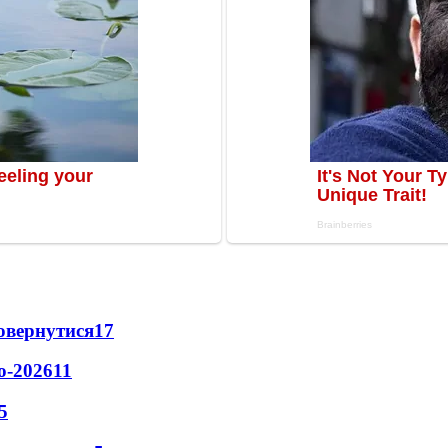
повернутися
17
о-2026
11
5