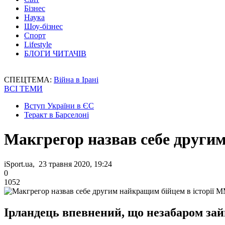
Бізнес
Наука
Шоу-бізнес
Спорт
Lifestyle
БЛОГИ ЧИТАЧІВ
СПЕЦТЕМА:
Війна в Ірані
ВСІ ТЕМИ
Вступ України в ЄС
Теракт в Барселоні
Макгрегор назвав себе други
iSport.ua, 23 травня 2020, 19:24
0
1052
Ірландець впевнений, що незабаром зай