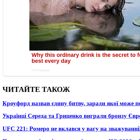
ЧИТАЙТЕ ТАКОЖ
Кроуфорд назвав єдину битву, заради якої може 
Українці Середа та Гриценко виграли бронзу Євр
UFC 221: Ромеро не вклався у вагу на зважуванні