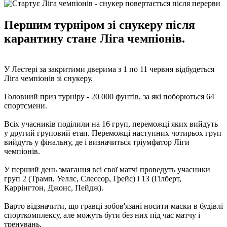
Першим турніром зі снукеру після
карантину стане Ліга чемпіонів.
У Лестері за закритими дверима з 1 по 11 червня відбудеться
Ліга чемпіонів зі снукеру.
Головний приз турніру - 20 000 фунтів, за які поборються 64
спортсмени.
Всіх учасників поділили на 16 груп, переможці яких вийдуть
у другий груповий етап. Переможці наступних чотирьох груп
вийдуть у фінальну, де і визначиться тріумфатор Ліги
чемпіонів.
У перший день змагання всі свої матчі проведуть учасники
груп 2 (Трамп, Уеллс, Слессор, Грейс) і 13 (Гілберт,
Каррінгтон, Джонс, Пейдж).
Варто відзначити, що гравці зобов'язані носити маски в будівлі
спорткомплексу, але можуть бути без них під час матчу і
тренувань.