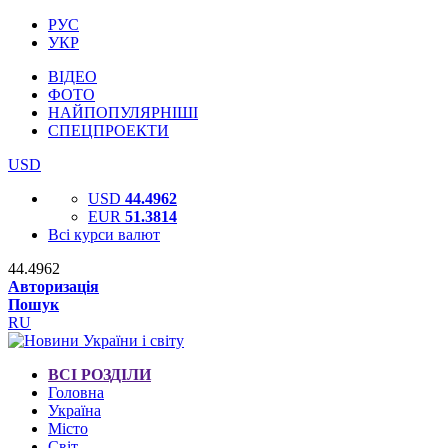
РУС
УКР
ВІДЕО
ФОТО
НАЙПОПУЛЯРНІШІ
СПЕЦПРОЕКТИ
USD
USD
44.4962
EUR
51.3814
Всі курси валют
44.4962
Авторизація
Пошук
RU
ВСІ РОЗДІЛИ
Головна
Україна
Місто
Світ