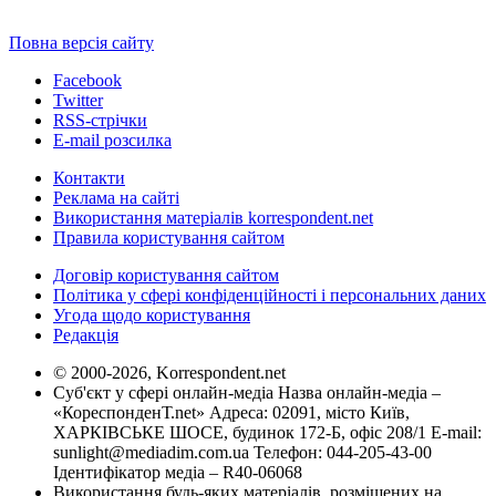
Повна версія сайту
Facebook
Twitter
RSS-стрічки
E-mail розсилка
Контакти
Реклама на сайті
Використання матеріалів korrespondent.net
Правила користування сайтом
Договір користування сайтом
Політика у сфері конфіденційності і персональних даних
Угода щодо користування
Редакція
© 2000-2026, Korrespondent.net
Суб'єкт у сфері онлайн-медіа Назва онлайн-медіа –
«КореспонденТ.net» Адреса: 02091, місто Київ,
ХАРКІВСЬКЕ ШОСЕ, будинок 172-Б, офіс 208/1 E-mail:
sunlight@mediadim.com.ua
Телефон: 044-205-43-00
Ідентифікатор медіа – R40-06068
Використання будь-яких матеріалів, розміщених на