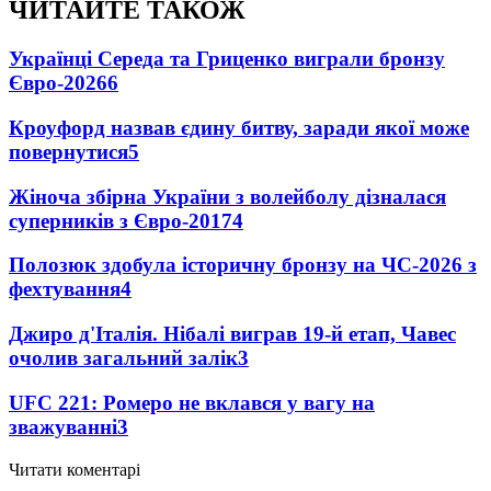
ЧИТАЙТЕ ТАКОЖ
Українці Середа та Гриценко виграли бронзу
Євро-2026
6
Кроуфорд назвав єдину битву, заради якої може
повернутися
5
Жіноча збірна України з волейболу дізналася
суперників з Євро-2017
4
Полозюк здобула історичну бронзу на ЧС-2026 з
фехтування
4
Джиро д'Італія. Нібалі виграв 19-й етап, Чавес
очолив загальний залік
3
UFC 221: Ромеро не вклався у вагу на
зважуванні
3
Читати коментарі