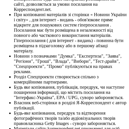
сайті, дозволяється за умови посилання на
Корреспондент.net.
При копіюванні матеріалів зі сторінки « Новини України
і світу» , для інтернет - видань - обов'язкове пряме
відкрите для пошукових систем гіперпосилання .
Посилання має бути розміщена в незалежності від
повного або часткового використання матеріалів.
Гіперпосилання ( для інтернет - видань) - повинна бути
розміщена в підзаголовку або в першому абзаці
матеріалу.
Новини з позначками "Думка", "Експертиза", "Заява",
"Регіони", "Гроші", "Влада", "Вибори", "Тест-драйв",
"Спецпроекти", "Промо" публікуються на правах
реклами.
Розділ Спецпроекти створюється спільно з
комерційними партнерами.
Будь яке копіювання, публікація, передрук, чи наступне
поширення інформації, що містить посилання на
"Інтерфакс-Україна", EPA / UPG, суворо забороняється.
Власник веб-сторінки в розділі Я-Корреспондент є автор
публікації.
Будь-яке копіювання, передрук та відтворення
фотографічних творів та/або аудіовізуальних творів
правовласника Getty Images - суворо забороняється.
Матеріали сайту korrespondent.net призначені для осіб