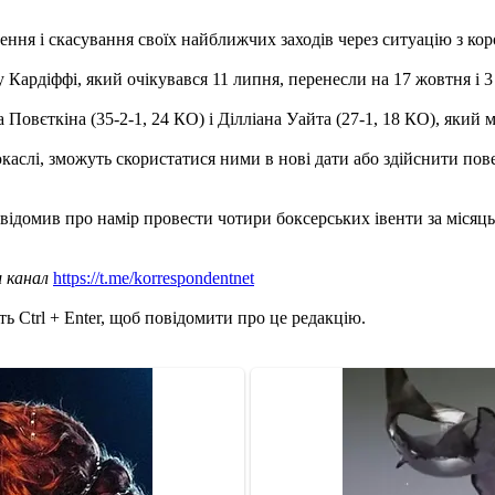
ння і скасування своїх найближчих заходів через ситуацію з ко
 у Кардіффі, який очікувався 11 липня, перенесли на 17 жовтня і 
 Повєткіна (35-2-1, 24 КО) і Ділліана Уайта (27-1, 18 КО), який 
каслі, зможуть скористатися ними в нові дати або здійснити пов
відомив про намір провести чотири боксерських івенти за місяць
ш канал
https://t.me/korrespondentnet
ь Ctrl + Enter, щоб повідомити про це редакцію.