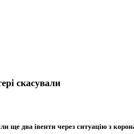
тері скасували
сли ще два івенти через ситуацію з корон