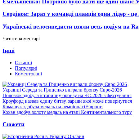
Ємельяненко: Потрібно було дати ще один шанс 
Сердінов: Зараз у команді плавців один лідер - 
Українські велосипедисти взяли весь подіум на Ra
Читати коментарі
Інші
Останні
Популярні
Коментовані
Українці Середа та Гриценко виграли бронзу Євро-2026
Полозюк здобула історичну бронзу на ЧС-2026 з фехтування
Кроуфорд назвав єдину битву, заради якої може повернутися
Комащук здобула медаль на чемпіонаті Європи
Кохан здобув золоту медаль на етапі Континентального туру
Сюжети