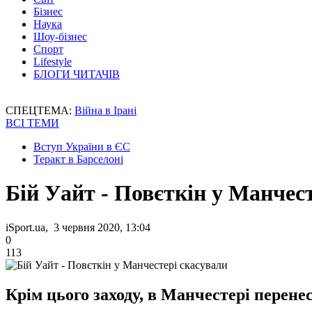
Бізнес
Наука
Шоу-бізнес
Спорт
Lifestyle
БЛОГИ ЧИТАЧІВ
СПЕЦТЕМА:
Війна в Ірані
ВСІ ТЕМИ
Вступ України в ЄС
Теракт в Барселоні
Бій Уайт - Повєткін у Манчес
iSport.ua, 3 червня 2020, 13:04
0
113
Крім цього заходу, в Манчестері перене