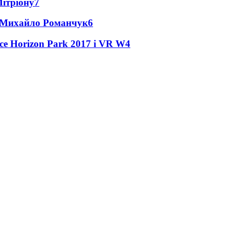
Мітріону
7
це Михайло Романчук
6
ce Horizon Park 2017 і VR W
4