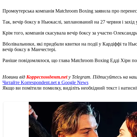
Промоутерська компанія Matchroom Boxing заявила про перенесе
Так, вечір боксу в Ньюкаслі, запланований на 27 червня і захід
Крім того, компанія скасувала вечір боксу за участю Олександра
Вболівальники, які придбали квитки на події у Кардіффі та Нью
вечір боксу в Манчестері.
Раніше повідомлялося, що глава Matchroom Boxing Едді Хірн по
Новини від
Корреспондент.net
у Telegram. Підписуйтесь на на
Читайте Korrespondent.net в Google News
Якщо ви помітили помилку, виділіть необхідний текст і натисніт