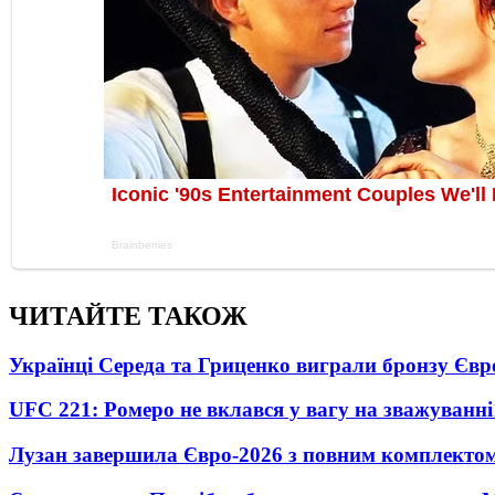
ЧИТАЙТЕ ТАКОЖ
Українці Середа та Гриценко виграли бронзу Євр
UFC 221: Ромеро не вклався у вагу на зважуванні
Лузан завершила Євро-2026 з повним комплектом