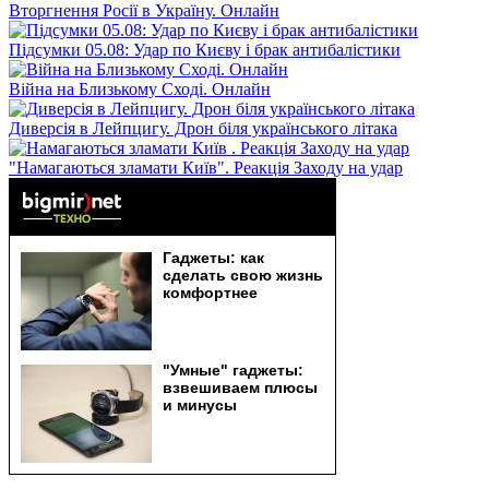
Вторгнення Росії в Україну. Онлайн
Підсумки 05.08: Удар по Києву і брак антибалістики
Війна на Близькому Сході. Онлайн
Диверсія в Лейпцигу. Дрон біля українського літака
"Намагаються зламати Київ". Реакція Заходу на удар