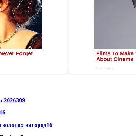
о-2026
309
16
 золотих нагород
16