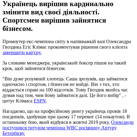
Українець вирішив кардинально
змінити вид своєї діяльності.
Спортсмен вирішив зайнятися
бізнесом.
Промоутер екс-чемпіона світу в напівважкій вазі Олександра
Гвоздика Егіс Клімас прокоментував рішення свого клієнта
завершити кар'єру.
За словами менеджера, український боксер пішов на такий
крок, щоб зайнятися бізнесом.
"Він дуже розумний хлопець. Саша зрозумів, що займатися
одночасно і спортом, і бізнесом не вийде. Він з тих, хто
віддається справі на 100 відсотків. Тому Гвоздик якийсь час
думав над тим, чим йому займатися далі. Це його вибір" , -
цитує Клімаса
ESPN
.
Нагадаємо, що на професійному рингу українець провів 18
поєдинків, здобувши при цьому 17 перемог (14 нокаутом). В
останньому бою, який відбувся в жовтні 2019 року,
Олександр
поступився титулом чемпіона WBC росіянину Артуру
Бетербієву.