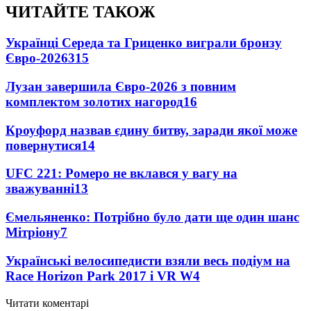
ЧИТАЙТЕ ТАКОЖ
Українці Середа та Гриценко виграли бронзу
Євро-2026
315
Лузан завершила Євро-2026 з повним
комплектом золотих нагород
16
Кроуфорд назвав єдину битву, заради якої може
повернутися
14
UFC 221: Ромеро не вклався у вагу на
зважуванні
13
Ємельяненко: Потрібно було дати ще один шанс
Мітріону
7
Українські велосипедисти взяли весь подіум на
Race Horizon Park 2017 і VR W
4
Читати коментарі