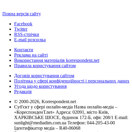
Повна версія сайту
Facebook
Twitter
RSS-стрічки
E-mail розсилка
Контакти
Реклама на сайті
Використання матеріалів korrespondent.net
Правила користування сайтом
Договір користування сайтом
Політика у сфері конфіденційності і персональних даних
Угода щодо користування
Редакція
© 2000-2026, Korrespondent.net
Суб'єкт у сфері онлайн-медіа Назва онлайн-медіа –
«КореспонденТ.net» Адреса: 02091, місто Київ,
ХАРКІВСЬКЕ ШОСЕ, будинок 172-Б, офіс 208/1 E-mail:
sunlight@mediadim.com.ua
Телефон: 044-205-43-00
Ідентифікатор медіа – R40-06068