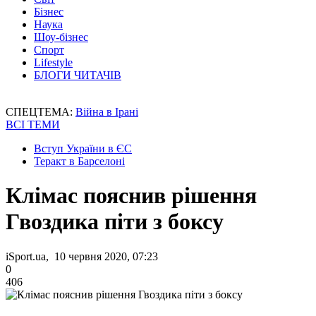
Бізнес
Наука
Шоу-бізнес
Спорт
Lifestyle
БЛОГИ ЧИТАЧІВ
СПЕЦТЕМА:
Війна в Ірані
ВСІ ТЕМИ
Вступ України в ЄС
Теракт в Барселоні
Клімас пояснив рішення
Гвоздика піти з боксу
iSport.ua, 10 червня 2020, 07:23
0
406