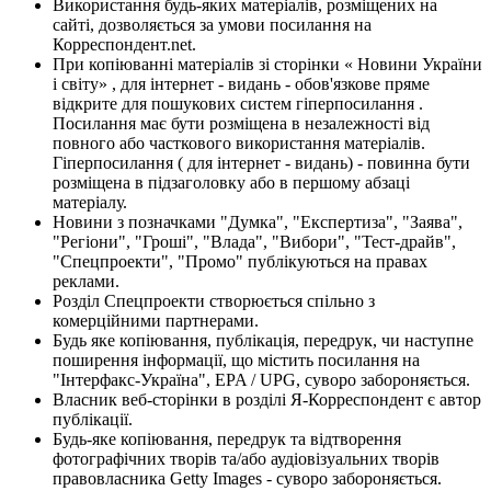
Використання будь-яких матеріалів, розміщених на
сайті, дозволяється за умови посилання на
Корреспондент.net.
При копіюванні матеріалів зі сторінки « Новини України
і світу» , для інтернет - видань - обов'язкове пряме
відкрите для пошукових систем гіперпосилання .
Посилання має бути розміщена в незалежності від
повного або часткового використання матеріалів.
Гіперпосилання ( для інтернет - видань) - повинна бути
розміщена в підзаголовку або в першому абзаці
матеріалу.
Новини з позначками "Думка", "Експертиза", "Заява",
"Регіони", "Гроші", "Влада", "Вибори", "Тест-драйв",
"Спецпроекти", "Промо" публікуються на правах
реклами.
Розділ Спецпроекти створюється спільно з
комерційними партнерами.
Будь яке копіювання, публікація, передрук, чи наступне
поширення інформації, що містить посилання на
"Інтерфакс-Україна", EPA / UPG, суворо забороняється.
Власник веб-сторінки в розділі Я-Корреспондент є автор
публікації.
Будь-яке копіювання, передрук та відтворення
фотографічних творів та/або аудіовізуальних творів
правовласника Getty Images - суворо забороняється.