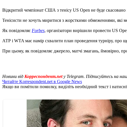
Відкритий чемпіонат США з тенісу US Open не буде скасовано в
Тенісисти не хочуть миритися з жорсткими обмеженнями, які м
Як повідомляє
Forbes
, організатори вирішили провести US Open
АТР і WTA має намір схвалити план проведення турніру, про 
При цьому, як повідомляє джерело, матчі змагань, ймовірно, пр
Новини від
Корреспондент.net
у Telegram. Підписуйтесь на на
Читайте Korrespondent.net в Google News
Якщо ви помітили помилку, виділіть необхідний текст і натисніт