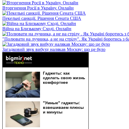
Вторгнення Росії в Україну. Онлайн
Пекельні санкції. Рішення Сената США
Війна на Близькому Сході. Онлайн
"Полювати на лучника, а не на стрілу". Як Україні боротись з 
Загадковий звук вибуху налякав Москву: що це було