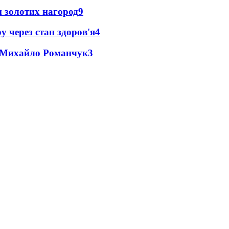
 золотих нагород
9
у через стан здоров'я
4
це Михайло Романчук
3