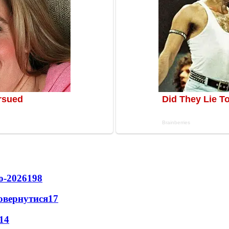
о-2026
198
повернутися
17
14