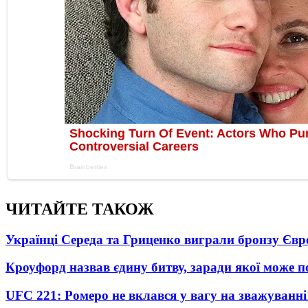
ЧИТАЙТЕ ТАКОЖ
Українці Середа та Гриценко виграли бронзу Євр
Кроуфорд назвав єдину битву, заради якої може 
UFC 221: Ромеро не вклався у вагу на зважуванні