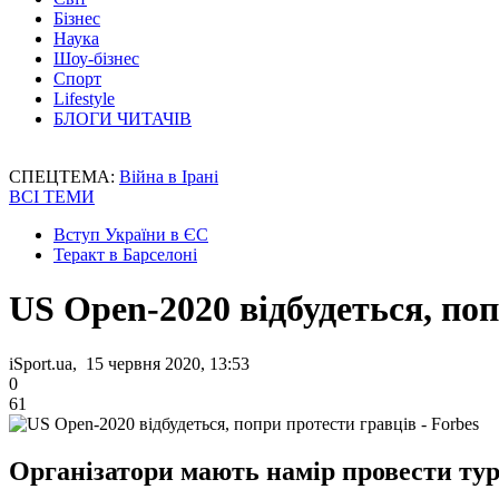
Бізнес
Наука
Шоу-бізнес
Спорт
Lifestyle
БЛОГИ ЧИТАЧІВ
СПЕЦТЕМА:
Війна в Ірані
ВСІ ТЕМИ
Вступ України в ЄС
Теракт в Барселоні
US Open-2020 відбудеться, поп
iSport.ua, 15 червня 2020, 13:53
0
61
Організатори мають намір провести турні