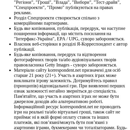
"Регіони", "Гроші", "Влада", "Вибори", "Тест-драйв",
"Спецпроекти", "Промо" публікуються на правах
реклами.
Розділ Спецпроекти створюється спільно з
комерційними партнерами.
Будь яке копіювання, публікація, передрук, чи наступне
поширення інформації, що містить посилання на
"Інтерфакс-Україна", EPA / UPG, суворо забороняється.
Власник веб-сторінки в розділі Я-Корреспондент є автор
публікації.
Будь-яке копіювання, передрук та відтворення
фотографічних творів та/або аудіовізуальних творів
правовласника Getty Images - суворо забороняється.
Матеріали сайту korrespondent.net призначені для осіб
старше 21 року (21+). Участь в азартних іграх може
викликати ігрову залежність. Дотримуйтесь правил
(принципів) відповідальної гри. При виявленні перших
ознак залежності негайно зверніться до спеціаліста.
Пам'ятайте, що участь в азартних іграх не може бути
джерелом доходів або альтернативою роботі.
Інформаційний ресурс korrespondent.net не проводить
ігри на реальні та/або віртуальні гроші, також сайт не
приймає ні в якій формі оплату ставок та інших
платежів, які пов’язані/можуть бути пов’язані з
азартними іграми, букмекерами чи тоталізаторами. Будь-