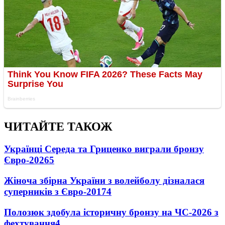
ЧИТАЙТЕ ТАКОЖ
Українці Середа та Гриценко виграли бронзу
Євро-2026
5
Жіноча збірна України з волейболу дізналася
суперників з Євро-2017
4
Полозюк здобула історичну бронзу на ЧС-2026 з
фехтування
4