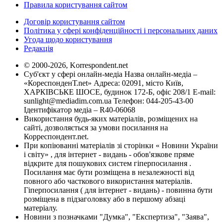
Правила користування сайтом
Договір користування сайтом
Політика у сфері конфіденційності і персональних даних
Угода щодо користування
Редакція
© 2000-2026, Korrespondent.net
Суб'єкт у сфері онлайн-медіа Назва онлайн-медіа –
«КореспонденТ.net» Адреса: 02091, місто Київ,
ХАРКІВСЬКЕ ШОСЕ, будинок 172-Б, офіс 208/1 E-mail:
sunlight@mediadim.com.ua
Телефон: 044-205-43-00
Ідентифікатор медіа – R40-06068
Використання будь-яких матеріалів, розміщених на
сайті, дозволяється за умови посилання на
Корреспондент.net.
При копіюванні матеріалів зі сторінки « Новини України
і світу» , для інтернет - видань - обов'язкове пряме
відкрите для пошукових систем гіперпосилання .
Посилання має бути розміщена в незалежності від
повного або часткового використання матеріалів.
Гіперпосилання ( для інтернет - видань) - повинна бути
розміщена в підзаголовку або в першому абзаці
матеріалу.
Новини з позначками "Думка", "Експертиза", "Заява",