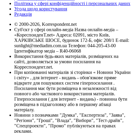
Політика у сфері конфіденційності і персональних даних
Угода щодо користування
Редакція
© 2000-2026, Korrespondent.net
Суб'єкт у сфері онлайн-медіа Назва онлайн-медіа –
«КореспонденТ.net» Адреса: 02091, місто Київ,
ХАРКІВСЬКЕ ШОСЕ, будинок 172-Б, офіс 208/1 E-mail:
sunlight@mediadim.com.ua
Телефон: 044-205-43-00
Ідентифікатор медіа – R40-06068
Використання будь-яких матеріалів, розміщених на
сайті, дозволяється за умови посилання на
Корреспондент.net.
При копіюванні матеріалів зі сторінки « Новини України
і світу» , для інтернет - видань - обов'язкове пряме
відкрите для пошукових систем гіперпосилання .
Посилання має бути розміщена в незалежності від
повного або часткового використання матеріалів.
Гіперпосилання ( для інтернет - видань) - повинна бути
розміщена в підзаголовку або в першому абзаці
матеріалу.
Новини з позначками "Думка", "Експертиза", "Заява",
"Регіони", "Гроші", "Влада", "Вибори", "Тест-драйв",
"Спецпроекти", "Промо" публікуються на правах
реклами.