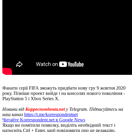
Фанати серії FIFA зможуть придбати нову гру 9 жовтня 2020
року. Пізніше проект вийде і на консолях нового покоління -
PlayStation 5 і Xbox Series X.
Новини від
Корреспондент.net
у Telegram. Підписуйтесь на
наш канал
https://t.me/korrespondentnet
Читайте Korrespondent.net в Google News
Якщо ви помітили помилку, виділіть необхідний текст і
натисніть Ctrl + Enter, щоб повідомити про це редакцію.