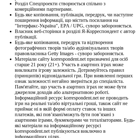
Розділ Спецпроекти створюється спільно з
комерційними партнерами.
Будь яке копіювання, публікація, передрук, чи наступне
поширення інформації, що містить посилання на
"Інтерфакс-Україна", EPA / UPG, суворо забороняється.
Власник веб-сторінки в розділі Я-Корреспондент є автор
публікації.
Будь-яке копіювання, передрук та відтворення
фотографічних творів та/або аудіовізуальних творів
правовласника Getty Images - суворо забороняється.
Матеріали сайту korrespondent.net призначені для осіб
старше 21 року (21+). Участь в азартних іграх може
викликати ігрову залежність. Дотримуйтесь правил
(принципів) відповідальної гри. При виявленні перших
ознак залежності негайно зверніться до спеціаліста.
Пам'ятайте, що участь в азартних іграх не може бути
джерелом доходів або альтернативою роботі.
Інформаційний ресурс korrespondent.net не проводить
ігри на реальні та/або віртуальні гроші, також сайт не
приймає ні в якій формі оплату ставок та інших
платежів, які пов’язані/можуть бути пов’язані з
азартними іграми, букмекерами чи тоталізаторами. Будь-
які матеріали на інформаційному ресурсі
korrespondent.net публікуються виключно в
інформаційних цілях.