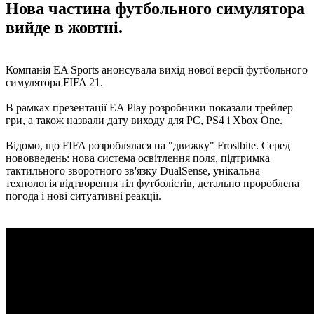
Нова частина футбольного симулятора
вийде в жовтні.
Компанія EA Sports анонсувала вихід нової версії футбольного
симулятора FIFA 21.
В рамках презентації EA Play розробники показали трейлер
гри, а також назвали дату виходу для PC, PS4 і Xbox One.
Відомо, що FIFA розроблялася на "движку" Frostbitе. Серед
нововведень: нова система освітлення поля, підтримка
тактильного зворотного зв'язку DualSense, унікальна
технологія відтворення тіл футболістів, детально пророблена
погода і нові ситуативні реакції.