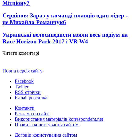
Мітріону
7
Сердінов: Зараз у команді плавців один лідер -
це Михайло Романчук
6
Українські велосипедисти взяли весь подіум на
Race Horizon Park 2017 і VR W
4
Читати коментарі
Повна версія сайту
Facebook
Twitter
RSS-стрічки
E-mail розсилка
Контакти
Реклама на сайті
Використання матеріалів korrespondent.net
Правила користування сайтом
Договір користування сайтом