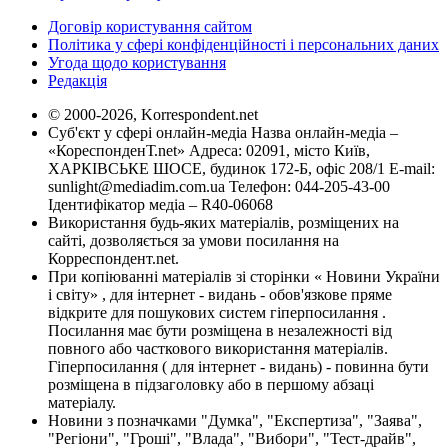
Договір користування сайтом
Політика у сфері конфіденційності і персональних даних
Угода щодо користування
Редакція
© 2000-2026, Korrespondent.net
Суб'єкт у сфері онлайн-медіа Назва онлайн-медіа –
«КореспонденТ.net» Адреса: 02091, місто Київ,
ХАРКІВСЬКЕ ШОСЕ, будинок 172-Б, офіс 208/1 E-mail:
sunlight@mediadim.com.ua
Телефон: 044-205-43-00
Ідентифікатор медіа – R40-06068
Використання будь-яких матеріалів, розміщених на
сайті, дозволяється за умови посилання на
Корреспондент.net.
При копіюванні матеріалів зі сторінки « Новини України
і світу» , для інтернет - видань - обов'язкове пряме
відкрите для пошукових систем гіперпосилання .
Посилання має бути розміщена в незалежності від
повного або часткового використання матеріалів.
Гіперпосилання ( для інтернет - видань) - повинна бути
розміщена в підзаголовку або в першому абзаці
матеріалу.
Новини з позначками "Думка", "Експертиза", "Заява",
"Регіони", "Гроші", "Влада", "Вибори", "Тест-драйв",