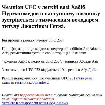
Чемпіон UFC у легкій вазі Хабіб
Нурмагомедов в наступному поєдинку
зустрінеться з тимчасовим володарем
титулу Джастіном Гетжі.
Бій пройде в рамках турніру UFC 253.
Цю інформацію підтвердив менеджер обох бійців Алі Абдель-
Азіз, розмістивши фото на своїй сторінці в Instagram.
"Команда Хабіба, скоро на UFC 253", - написав Абдель-Азіз.
Зазначимо, що UFC 253 відбудеться 19 вересня в Абу-Дабі.
Раніше повідомлялося, що учасники UFC 251
п'ять разів
здадуть тести на коронавірус
.
Новини від
Корреспондент.net
в Telegram. Підписуйтесь на наш
канал
https://t.me/korrespondentnet
Читайте Korrespondent.net в Google News