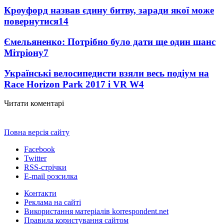
Кроуфорд назвав єдину битву, заради якої може
повернутися
14
Ємельяненко: Потрібно було дати ще один шанс
Мітріону
7
Українські велосипедисти взяли весь подіум на
Race Horizon Park 2017 і VR W
4
Читати коментарі
Повна версія сайту
Facebook
Twitter
RSS-стрічки
E-mail розсилка
Контакти
Реклама на сайті
Використання матеріалів korrespondent.net
Правила користування сайтом