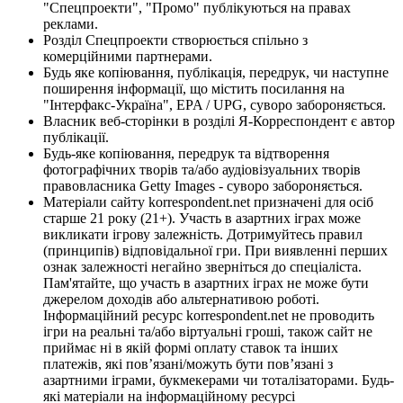
"Спецпроекти", "Промо" публікуються на правах
реклами.
Розділ Спецпроекти створюється спільно з
комерційними партнерами.
Будь яке копіювання, публікація, передрук, чи наступне
поширення інформації, що містить посилання на
"Інтерфакс-Україна", EPA / UPG, суворо забороняється.
Власник веб-сторінки в розділі Я-Корреспондент є автор
публікації.
Будь-яке копіювання, передрук та відтворення
фотографічних творів та/або аудіовізуальних творів
правовласника Getty Images - суворо забороняється.
Матеріали сайту korrespondent.net призначені для осіб
старше 21 року (21+). Участь в азартних іграх може
викликати ігрову залежність. Дотримуйтесь правил
(принципів) відповідальної гри. При виявленні перших
ознак залежності негайно зверніться до спеціаліста.
Пам'ятайте, що участь в азартних іграх не може бути
джерелом доходів або альтернативою роботі.
Інформаційний ресурс korrespondent.net не проводить
ігри на реальні та/або віртуальні гроші, також сайт не
приймає ні в якій формі оплату ставок та інших
платежів, які пов’язані/можуть бути пов’язані з
азартними іграми, букмекерами чи тоталізаторами. Будь-
які матеріали на інформаційному ресурсі