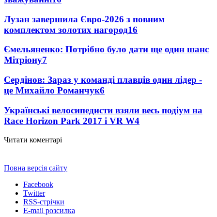
Лузан завершила Євро-2026 з повним
комплектом золотих нагород
16
Ємельяненко: Потрібно було дати ще один шанс
Мітріону
7
Сердінов: Зараз у команді плавців один лідер -
це Михайло Романчук
6
Українські велосипедисти взяли весь подіум на
Race Horizon Park 2017 і VR W
4
Читати коментарі
Повна версія сайту
Facebook
Twitter
RSS-стрічки
E-mail розсилка