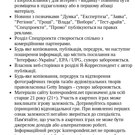
Гіперпосилання ( для інтернет - видань) - повинна бути
розміщена в підзаголовку або в першому абзаці
матеріалу.
Новини з позначками "Думка", "Експертиза", "Заява",
"Регіони", "Гроші", "Влада", "Вибори", "Тест-драйв",
"Спецпроекти", "Промо" публікуються на правах
реклами.
Розділ Спецпроекти створюється спільно з
комерційними партнерами.
Будь яке копіювання, публікація, передрук, чи наступне
поширення інформації, що містить посилання на
"Інтерфакс-Україна", EPA / UPG, суворо забороняється.
Власник веб-сторінки в розділі Я-Корреспондент є автор
публікації.
Будь-яке копіювання, передрук та відтворення
фотографічних творів та/або аудіовізуальних творів
правовласника Getty Images - суворо забороняється.
Матеріали сайту korrespondent.net призначені для осіб
старше 21 року (21+). Участь в азартних іграх може
викликати ігрову залежність. Дотримуйтесь правил
(принципів) відповідальної гри. При виявленні перших
ознак залежності негайно зверніться до спеціаліста.
Пам'ятайте, що участь в азартних іграх не може бути
джерелом доходів або альтернативою роботі.
Інформаційний ресурс korrespondent.net не проводить