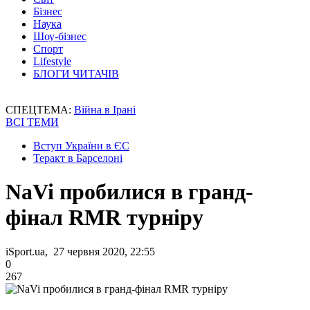
Бізнес
Наука
Шоу-бізнес
Спорт
Lifestyle
БЛОГИ ЧИТАЧІВ
СПЕЦТЕМА:
Війна в Ірані
ВСІ ТЕМИ
Вступ України в ЄС
Теракт в Барселоні
NaVi пробилися в гранд-
фінал RMR турніру
iSport.ua, 27 червня 2020, 22:55
0
267