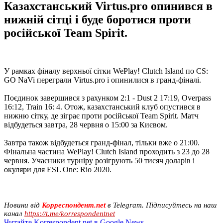
Казахстанський Virtus.pro опинився в
нижній сітці і буде боротися проти
російської Team Spirit.
У рамках фіналу верхньої сітки WePlay! Clutch Island по CS:
GO NaVi переграли Virtus.pro і опинилися в гранд-фіналі.
Поєдинок завершився з рахунком 2:1 - Dust 2 17:19, Overpass
16:12, Train 16: 4. Отож, казахстанський клуб опустився в
нижню сітку, де зіграє проти російської Team Spirit. Матч
відбудеться завтра, 28 червня о 15:00 за Києвом.
Завтра також відбудеться гранд-фінал, тільки вже о 21:00.
Фінальна частина WePlay! Clutch Island проходить з 23 до 28
червня. Учасники турніру розігрують 50 тисяч доларів і
окуляри для ESL One: Rio 2020.
Новини від
Корреспондент.net
в Telegram. Підписуйтесь на наш
канал
https://t.me/korrespondentnet
Читайте Korrespondent.net в Google News