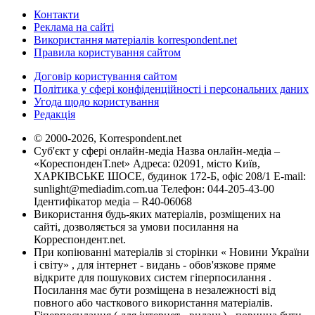
Контакти
Реклама на сайті
Використання матеріалів korrespondent.net
Правила користування сайтом
Договір користування сайтом
Політика у сфері конфіденційності і персональних даних
Угода щодо користування
Редакція
© 2000-2026, Korrespondent.net
Суб'єкт у сфері онлайн-медіа Назва онлайн-медіа –
«КореспонденТ.net» Адреса: 02091, місто Київ,
ХАРКІВСЬКЕ ШОСЕ, будинок 172-Б, офіс 208/1 E-mail:
sunlight@mediadim.com.ua
Телефон: 044-205-43-00
Ідентифікатор медіа – R40-06068
Використання будь-яких матеріалів, розміщених на
сайті, дозволяється за умови посилання на
Корреспондент.net.
При копіюванні матеріалів зі сторінки « Новини України
і світу» , для інтернет - видань - обов'язкове пряме
відкрите для пошукових систем гіперпосилання .
Посилання має бути розміщена в незалежності від
повного або часткового використання матеріалів.