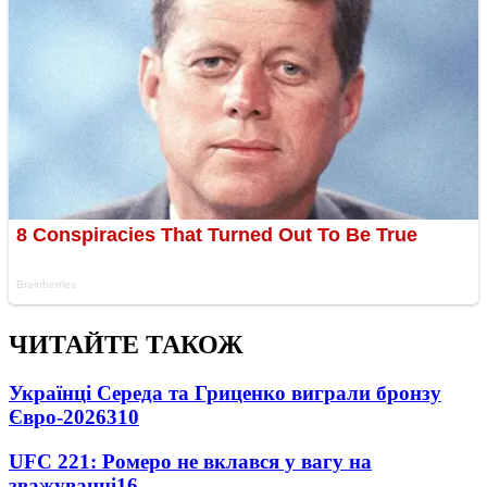
ЧИТАЙТЕ ТАКОЖ
Українці Середа та Гриценко виграли бронзу
Євро-2026
310
UFC 221: Ромеро не вклався у вагу на
зважуванні
16