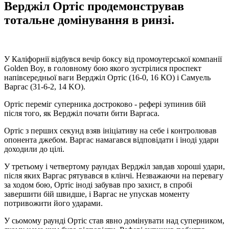
Верджіл Ортіс продемонстрував
тотальне домінування в ринзі.
У Каліфорнії відбувся вечір боксу від промоутерської компанії
Golden Boy, в головному бою якого зустрілися проспект
напівсередньої ваги Верджіл Ортіс (16-0, 16 КО) і Самуель
Варгас (31-6-2, 14 KO).
Ортіс переміг суперника достроково - рефері зупинив бій
після того, як Верджіл почати бити Варгаса.
Ортіс з перших секунд взяв ініціативу на себе і контролював
опонента джебом. Варгас намагався відповідати і іноді удари
доходили до цілі.
У третьому і четвертому раундах Верджіл завдав хороші удари,
після яких Варгас рятувався в клінчі. Незважаючи на перевагу
за ходом бою, Ортіс іноді забував про захист, в спробі
завершити бій швидше, і Варгас не упускав моменту
потривожити його ударами.
У сьомому раунді Ортіс став явно домінувати над суперником,