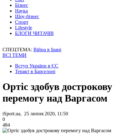
Бізнес
Наука
Шоу-бізнес
Спорт
Lifestyle
БЛОГИ ЧИТАЧІВ
СПЕЦТЕМА:
Війна в Ірані
ВСІ ТЕМИ
Вступ України в ЄС
Теракт в Барселоні
Ортіс здобув дострокову
перемогу над Варгасом
iSport.ua, 25 липня 2020, 11:50
0
484