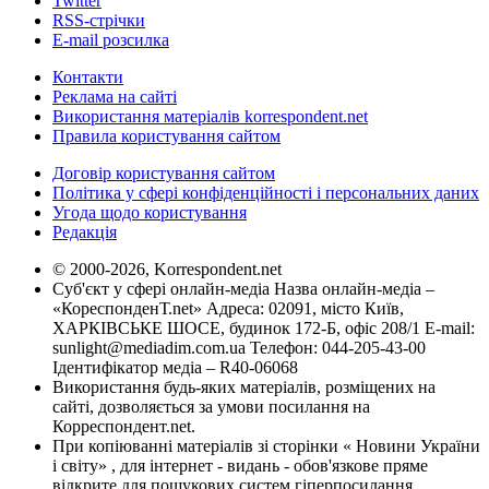
Twitter
RSS-стрічки
E-mail розсилка
Контакти
Реклама на сайті
Використання матеріалів korrespondent.net
Правила користування сайтом
Договір користування сайтом
Політика у сфері конфіденційності і персональних даних
Угода щодо користування
Редакція
© 2000-2026, Korrespondent.net
Суб'єкт у сфері онлайн-медіа Назва онлайн-медіа –
«КореспонденТ.net» Адреса: 02091, місто Київ,
ХАРКІВСЬКЕ ШОСЕ, будинок 172-Б, офіс 208/1 E-mail:
sunlight@mediadim.com.ua
Телефон: 044-205-43-00
Ідентифікатор медіа – R40-06068
Використання будь-яких матеріалів, розміщених на
сайті, дозволяється за умови посилання на
Корреспондент.net.
При копіюванні матеріалів зі сторінки « Новини України
і світу» , для інтернет - видань - обов'язкове пряме
відкрите для пошукових систем гіперпосилання .