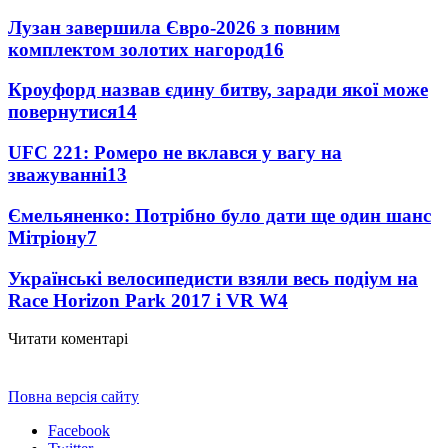
Лузан завершила Євро-2026 з повним
комплектом золотих нагород
16
Кроуфорд назвав єдину битву, заради якої може
повернутися
14
UFC 221: Ромеро не вклався у вагу на
зважуванні
13
Ємельяненко: Потрібно було дати ще один шанс
Мітріону
7
Українські велосипедисти взяли весь подіум на
Race Horizon Park 2017 і VR W
4
Читати коментарі
Повна версія сайту
Facebook