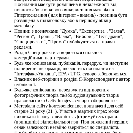
Посилання має бути розміщена в незалежності від
повного або часткового використання матеріалів.
Гіперпосилання ( для інтернет - видань) - повинна бути
розміщена в підзаголовку або в першому абзаці
матеріалу.
Новини з позначками "Думка", "Експертиза", "Заява",
"Регіони", "Гроші", "Влада", "Вибори", "Тест-драйв",
"Спецпроекти", "Промо" публікуються на правах
реклами.
Розділ Спецпроекти створюється спільно з
комерційними партнерами.
Будь яке копіювання, публікація, передрук, чи наступне
поширення інформації, що містить посилання на
"Інтерфакс-Україна", EPA / UPG, суворо забороняється.
Власник веб-сторінки в розділі Я-Корреспондент є автор
публікації.
Будь-яке копіювання, передрук та відтворення
фотографічних творів та/або аудіовізуальних творів
правовласника Getty Images - суворо забороняється.
Матеріали сайту korrespondent.net призначені для осіб
старше 21 року (21+). Участь в азартних іграх може
викликати ігрову залежність. Дотримуйтесь правил
(принципів) відповідальної гри. При виявленні перших
ознак залежності негайно зверніться до спеціаліста.
Пам'ятайте, що участь в азартних іграх не може бути