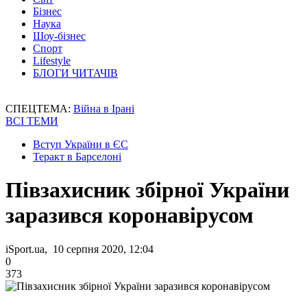
Бізнес
Наука
Шоу-бізнес
Спорт
Lifestyle
БЛОГИ ЧИТАЧІВ
СПЕЦТЕМА:
Війна в Ірані
ВСІ ТЕМИ
Вступ України в ЄС
Теракт в Барселоні
Півзахисник збірної України
заразився коронавірусом
iSport.ua, 10 серпня 2020, 12:04
0
373