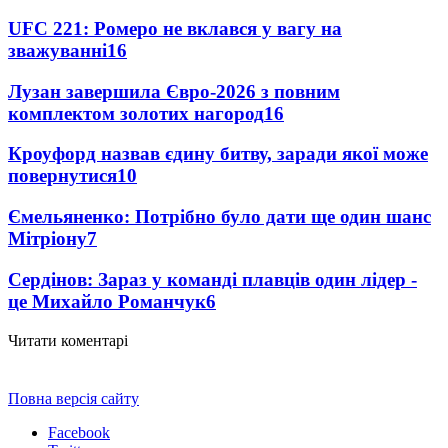
UFC 221: Ромеро не вклався у вагу на
зважуванні
16
Лузан завершила Євро-2026 з повним
комплектом золотих нагород
16
Кроуфорд назвав єдину битву, заради якої може
повернутися
10
Ємельяненко: Потрібно було дати ще один шанс
Мітріону
7
Сердінов: Зараз у команді плавців один лідер -
це Михайло Романчук
6
Читати коментарі
Повна версія сайту
Facebook