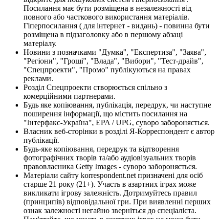
Посилання має бути розміщена в незалежності від
повного або часткового використання матеріалів.
Гіперпосилання ( для інтернет - видань) - повинна бути
розміщена в підзаголовку або в першому абзаці
матеріалу.
Новини з позначками "Думка", "Експертиза", "Заява",
"Регіони", "Гроші", "Влада", "Вибори", "Тест-драйв",
"Спецпроекти", "Промо" публікуються на правах
реклами.
Розділ Спецпроекти створюється спільно з
комерційними партнерами.
Будь яке копіювання, публікація, передрук, чи наступне
поширення інформації, що містить посилання на
"Інтерфакс-Україна", EPA / UPG, суворо забороняється.
Власник веб-сторінки в розділі Я-Корреспондент є автор
публікації.
Будь-яке копіювання, передрук та відтворення
фотографічних творів та/або аудіовізуальних творів
правовласника Getty Images - суворо забороняється.
Матеріали сайту korrespondent.net призначені для осіб
старше 21 року (21+). Участь в азартних іграх може
викликати ігрову залежність. Дотримуйтесь правил
(принципів) відповідальної гри. При виявленні перших
ознак залежності негайно зверніться до спеціаліста.