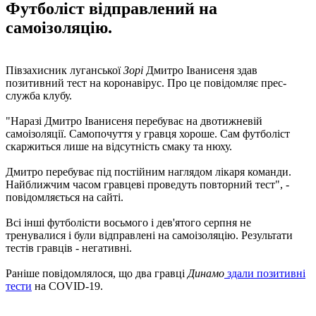
Футболіст відправлений на
самоізоляцію.
Півзахисник луганської
Зорі
Дмитро Іванисеня здав
позитивний тест на коронавірус. Про це повідомляє прес-
служба клубу.
"Наразі Дмитро Іванисеня перебуває на двотижневій
самоізоляції. Самопочуття у гравця хороше. Сам футболіст
скаржиться лише на відсутність смаку та нюху.
Дмитро перебуває під постійним наглядом лікаря команди.
Найближчим часом гравцеві проведуть повторний тест", -
повідомляється на сайті.
Всі інші футболісти восьмого і дев'ятого серпня не
тренувалися і були відправлені на самоізоляцію. Результати
тестів гравців - негативні.
Раніше повідомлялося, що два гравці
Динамо
здали позитивні
тести
на COVID-19.