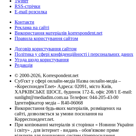
Twitter
RSS-стрічки
E-mail розсилка
Контакти
Реклама на сайті
Використання матеріалів korrespondent.net
Правила користування сайтом
Договір користування сайтом
Політика у сфері конфіденційності і персональних даних
Угода щодо користування
Редакція
© 2000-2026, Korrespondent.net
Суб'єкт у сфері онлайн-медіа Назва онлайн-медіа –
«КореспонденТ.net» Адреса: 02091, місто Київ,
ХАРКІВСЬКЕ ШОСЕ, будинок 172-Б, офіс 208/1 E-mail:
sunlight@mediadim.com.ua
Телефон: 044-205-43-00
Ідентифікатор медіа – R40-06068
Використання будь-яких матеріалів, розміщених на
сайті, дозволяється за умови посилання на
Корреспондент.net.
При копіюванні матеріалів зі сторінки « Новини України
і світу» , для інтернет - видань - обов'язкове пряме
відкрите для пошукових систем гіперпосилання .