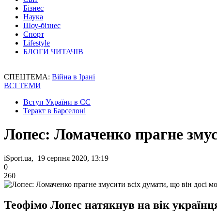
Бізнес
Наука
Шоу-бізнес
Спорт
Lifestyle
БЛОГИ ЧИТАЧІВ
СПЕЦТЕМА:
Війна в Ірані
ВСІ ТЕМИ
Вступ України в ЄС
Теракт в Барселоні
Лопес: Ломаченко прагне змус
iSport.ua, 19 серпня 2020, 13:19
0
260
Теофімо Лопес натякнув на вік українц