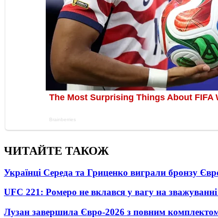
ЧИТАЙТЕ ТАКОЖ
Українці Середа та Гриценко виграли бронзу Євр
UFC 221: Ромеро не вклався у вагу на зважуванні
Лузан завершила Євро-2026 з повним комплектом