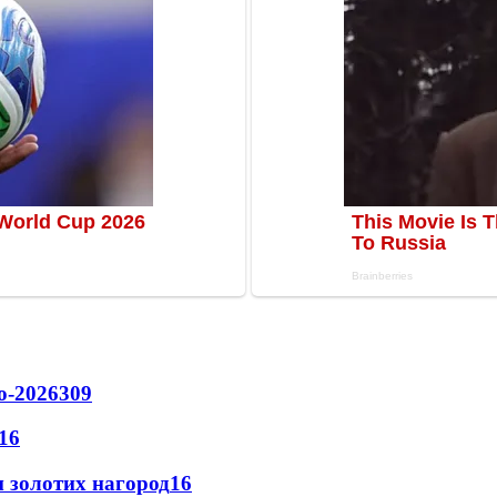
о-2026
309
16
 золотих нагород
16