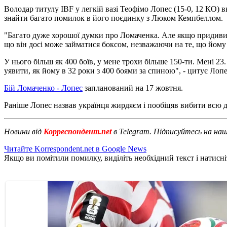
Володар титулу IBF у легкій вазі Теофімо Лопес (15-0, 12 КО
знайти багато помилок в його поєдинку з Люком Кемпбеллом.
"Багато дуже хорошої думки про Ломаченка. Але якщо придивит
що він досі може займатися боксом, незважаючи на те, що йому
У нього більш як 400 боїв, у мене трохи більше 150-ти. Мені 23
уявити, як йому в 32 роки з 400 боями за спиною", - цитує Лоп
Бій Ломаченко - Лопес
запланований на 17 жовтня.
Раніше Лопес назвав українця жирдяєм і пообіцяв вибити всю д
Новини від
Корреспондент.net
в Telegram. Підписуйтесь на на
Читайте Korrespondent.net в Google News
Якщо ви помітили помилку, виділіть необхідний текст і натисніт