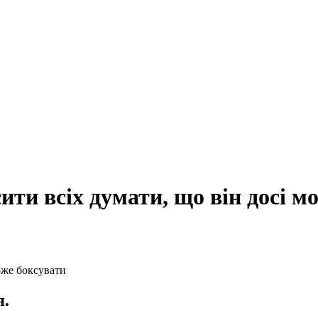
ити всіх думати, що він досі м
я.