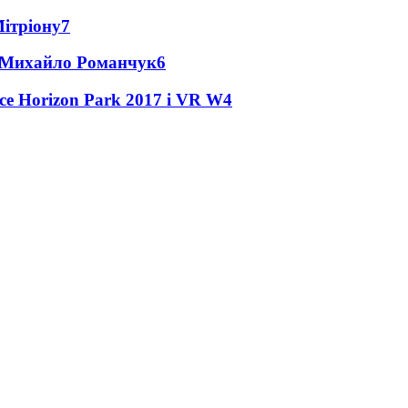
Мітріону
7
це Михайло Романчук
6
ce Horizon Park 2017 і VR W
4