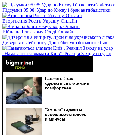
Підсумки 05.08: Удар по Києву і брак антибалістики
Вторгнення Росії в Україну. Онлайн
Війна на Близькому Сході. Онлайн
Диверсія в Лейпцигу. Дрон біля українського літака
"Намагаються зламати Київ". Реакція Заходу на удар