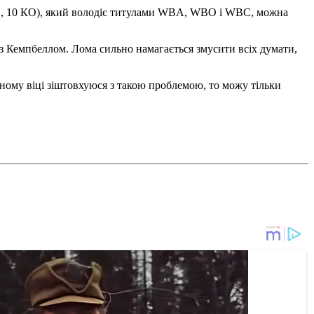
4-1, 10 КО), який володіє титулами WBA, WBO і WBC, можна
з Кемпбеллом. Лома сильно намагається змусити всіх думати,
ічному віці зіштовхуюся з такою проблемою, то можу тільки