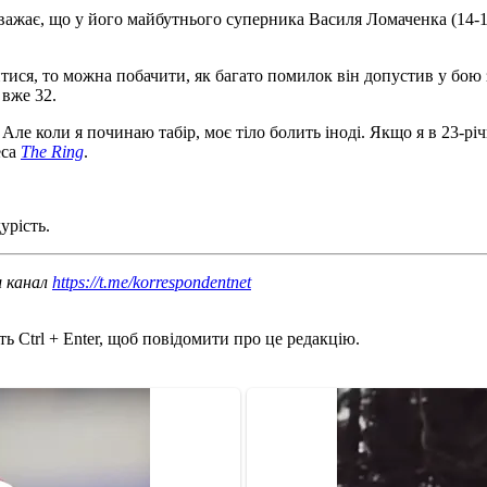
) вважає, що у його майбутнього суперника Василя Ломаченка (1
ися, то можна побачити, як багато помилок він допустив у бою 
 вже 32.
. Але коли я починаю табір, моє тіло болить іноді. Якщо я в 23-р
еса
The Ring
.
урість.
ш канал
https://t.me/korrespondentnet
ь Ctrl + Enter, щоб повідомити про це редакцію.