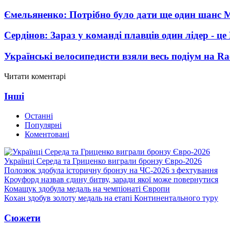
Ємельяненко: Потрібно було дати ще один шанс 
Сердінов: Зараз у команді плавців один лідер - 
Українські велосипедисти взяли весь подіум на Ra
Читати коментарі
Інші
Останні
Популярні
Коментовані
Українці Середа та Гриценко виграли бронзу Євро-2026
Полозюк здобула історичну бронзу на ЧС-2026 з фехтування
Кроуфорд назвав єдину битву, заради якої може повернутися
Комащук здобула медаль на чемпіонаті Європи
Кохан здобув золоту медаль на етапі Континентального туру
Сюжети