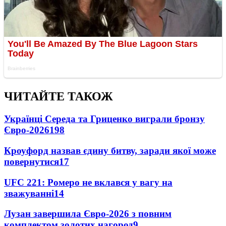
ЧИТАЙТЕ ТАКОЖ
Українці Середа та Гриценко виграли бронзу
Євро-2026
198
Кроуфорд назвав єдину битву, заради якої може
повернутися
17
UFC 221: Ромеро не вклався у вагу на
зважуванні
14
Лузан завершила Євро-2026 з повним
комплектом золотих нагород
9