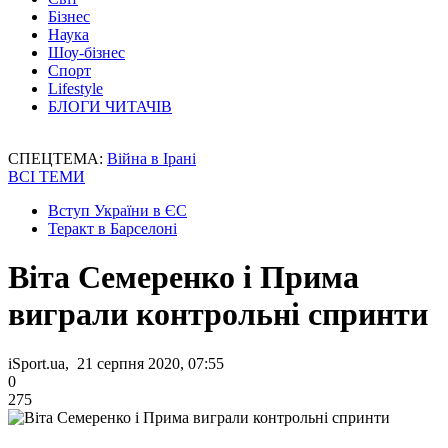
Бізнес
Наука
Шоу-бізнес
Спорт
Lifestyle
БЛОГИ ЧИТАЧІВ
СПЕЦТЕМА:
Війна в Ірані
ВСІ ТЕМИ
Вступ України в ЄС
Теракт в Барселоні
Віта Семеренко і Прима
виграли контрольні спринти
iSport.ua, 21 серпня 2020, 07:55
0
275