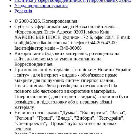
Політика у сфері конфіденційності і персональних даних
Угода щодо користування
Редакція
© 2000-2026, Korrespondent.net
Суб'єкт у сфері онлайн-медіа Назва онлайн-медіа –
«КореспонденТ.net» Адреса: 02091, місто Київ,
ХАРКІВСЬКЕ ШОСЕ, будинок 172-Б, офіс 208/1 E-mail:
sunlight@mediadim.com.ua
Телефон: 044-205-43-00
Ідентифікатор медіа – R40-06068
Використання будь-яких матеріалів, розміщених на
сайті, дозволяється за умови посилання на
Корреспондент.net.
При копіюванні матеріалів зі сторінки « Новини України
і світу» , для інтернет - видань - обов'язкове пряме
відкрите для пошукових систем гіперпосилання .
Посилання має бути розміщена в незалежності від
повного або часткового використання матеріалів.
Гіперпосилання ( для інтернет - видань) - повинна бути
розміщена в підзаголовку або в першому абзаці
матеріалу.
Новини з позначками "Думка", "Експертиза", "Заява",
"Регіони", "Гроші", "Влада", "Вибори", "Тест-драйв",
"Спецпроекти", "Промо" публікуються на правах
реклами.