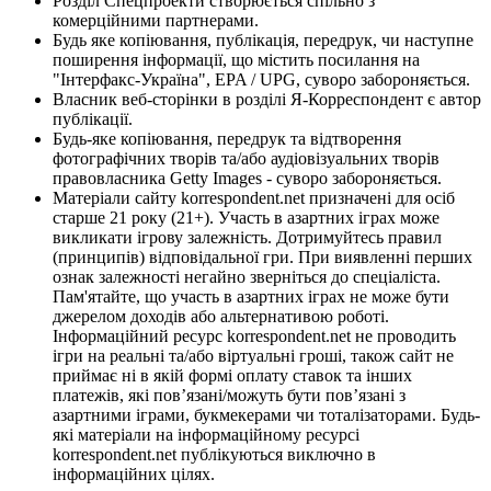
Розділ Спецпроекти створюється спільно з
комерційними партнерами.
Будь яке копіювання, публікація, передрук, чи наступне
поширення інформації, що містить посилання на
"Інтерфакс-Україна", EPA / UPG, суворо забороняється.
Власник веб-сторінки в розділі Я-Корреспондент є автор
публікації.
Будь-яке копіювання, передрук та відтворення
фотографічних творів та/або аудіовізуальних творів
правовласника Getty Images - суворо забороняється.
Матеріали сайту korrespondent.net призначені для осіб
старше 21 року (21+). Участь в азартних іграх може
викликати ігрову залежність. Дотримуйтесь правил
(принципів) відповідальної гри. При виявленні перших
ознак залежності негайно зверніться до спеціаліста.
Пам'ятайте, що участь в азартних іграх не може бути
джерелом доходів або альтернативою роботі.
Інформаційний ресурс korrespondent.net не проводить
ігри на реальні та/або віртуальні гроші, також сайт не
приймає ні в якій формі оплату ставок та інших
платежів, які пов’язані/можуть бути пов’язані з
азартними іграми, букмекерами чи тоталізаторами. Будь-
які матеріали на інформаційному ресурсі
korrespondent.net публікуються виключно в
інформаційних цілях.