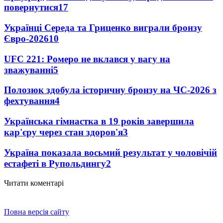
повернутися
17
Українці Середа та Гриценко виграли бронзу
Євро-2026
10
UFC 221: Ромеро не вклався у вагу на
зважуванні
5
Полозюк здобула історичну бронзу на ЧС-2026 з
фехтування
4
Українська гімнастка в 19 років завершила
кар'єру через стан здоров'я
3
Україна показала восьмий результат у чоловічій
естафеті в Рупольдингу
2
Читати коментарі
Повна версія сайту