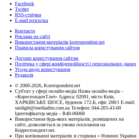
Facebook
Twitter
RSS-стрічки
E-mail розсилка
Контакти
Реклама на сайті
Використання матеріалів korrespondent.net
Правила користування сайтом
Договір користування сайтом
Політика у сфері конфіденційності і персональних даних
Угода щодо користування
Редакція
© 2000-2026, Korrespondent.net
Суб'єкт у сфері онлайн-медіа Назва онлайн-медіа –
«КореспонденТ.net» Адреса: 02091, місто Київ,
ХАРКІВСЬКЕ ШОСЕ, будинок 172-Б, офіс 208/1 E-mail:
sunlight@mediadim.com.ua
Телефон: 044-205-43-00
Ідентифікатор медіа – R40-06068
Використання будь-яких матеріалів, розміщених на
сайті, дозволяється за умови посилання на
Корреспондент.net.
При копіюванні матеріалів зі сторінки « Новини України