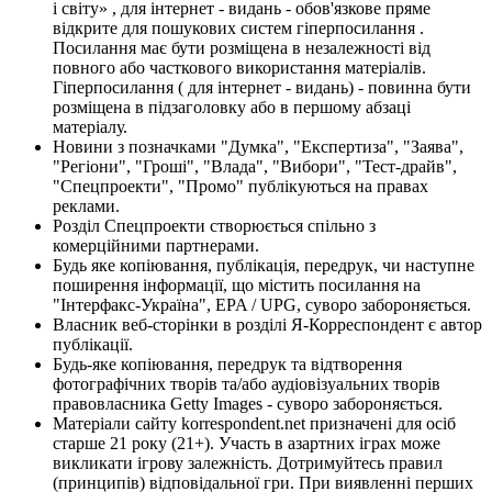
і світу» , для інтернет - видань - обов'язкове пряме
відкрите для пошукових систем гіперпосилання .
Посилання має бути розміщена в незалежності від
повного або часткового використання матеріалів.
Гіперпосилання ( для інтернет - видань) - повинна бути
розміщена в підзаголовку або в першому абзаці
матеріалу.
Новини з позначками "Думка", "Експертиза", "Заява",
"Регіони", "Гроші", "Влада", "Вибори", "Тест-драйв",
"Спецпроекти", "Промо" публікуються на правах
реклами.
Розділ Спецпроекти створюється спільно з
комерційними партнерами.
Будь яке копіювання, публікація, передрук, чи наступне
поширення інформації, що містить посилання на
"Інтерфакс-Україна", EPA / UPG, суворо забороняється.
Власник веб-сторінки в розділі Я-Корреспондент є автор
публікації.
Будь-яке копіювання, передрук та відтворення
фотографічних творів та/або аудіовізуальних творів
правовласника Getty Images - суворо забороняється.
Матеріали сайту korrespondent.net призначені для осіб
старше 21 року (21+). Участь в азартних іграх може
викликати ігрову залежність. Дотримуйтесь правил
(принципів) відповідальної гри. При виявленні перших