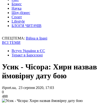
Бізнес
Наука
Шоу-бізнес
Спорт
Lifestyle
БЛОГИ ЧИТАЧІВ
СПЕЦТЕМА:
Війна в Ірані
ВСІ ТЕМИ
Вступ України в ЄС
Теракт в Барселоні
Усик - Чісора: Хирн назвав
ймовірну дату бою
iSport.ua, 23 серпня 2020, 17:03
0
488