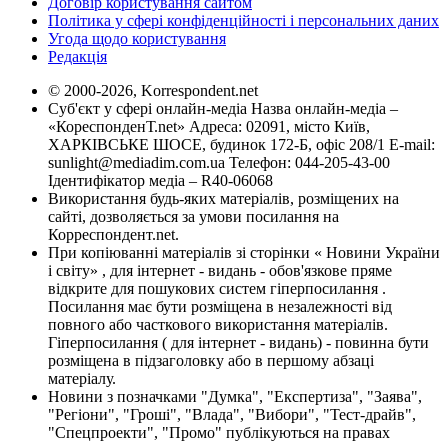
Договір користування сайтом
Політика у сфері конфіденційності і персональних даних
Угода щодо користування
Редакція
© 2000-2026, Korrespondent.net
Суб'єкт у сфері онлайн-медіа Назва онлайн-медіа –
«КореспонденТ.net» Адреса: 02091, місто Київ,
ХАРКІВСЬКЕ ШОСЕ, будинок 172-Б, офіс 208/1 E-mail:
sunlight@mediadim.com.ua
Телефон: 044-205-43-00
Ідентифікатор медіа – R40-06068
Використання будь-яких матеріалів, розміщених на
сайті, дозволяється за умови посилання на
Корреспондент.net.
При копіюванні матеріалів зі сторінки « Новини України
і світу» , для інтернет - видань - обов'язкове пряме
відкрите для пошукових систем гіперпосилання .
Посилання має бути розміщена в незалежності від
повного або часткового використання матеріалів.
Гіперпосилання ( для інтернет - видань) - повинна бути
розміщена в підзаголовку або в першому абзаці
матеріалу.
Новини з позначками "Думка", "Експертиза", "Заява",
"Регіони", "Гроші", "Влада", "Вибори", "Тест-драйв",
"Спецпроекти", "Промо" публікуються на правах