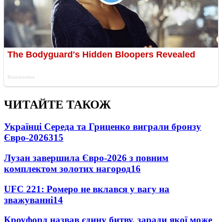
ЧИТАЙТЕ ТАКОЖ
Українці Середа та Гриценко виграли бронзу
Євро-2026
315
Лузан завершила Євро-2026 з повним
комплектом золотих нагород
16
UFC 221: Ромеро не вклався у вагу на
зважуванні
14
Кроуфорд назвав єдину битву, заради якої може