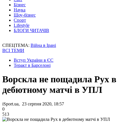
Бізнес
Наука
Шоу-бізнес
Спорт
Lifestyle
БЛОГИ ЧИТАЧІВ
СПЕЦТЕМА:
Війна в Ірані
ВСІ ТЕМИ
Вступ України в ЄС
Теракт в Барселоні
Ворскла не пощадила Рух в
дебютному матчі в УПЛ
iSport.ua, 23 серпня 2020, 18:57
0
513