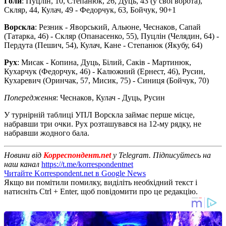
Голи
: Пуцлін, 10, Степанюк, 26, Дуць, 43 (у свої ворота),
Скляр, 44, Кулач, 49 - Федорчук, 63, Бойчук, 90+1
Ворскла
: Резник - Яворський, Альюне, Чеснаков, Сапай
(Татарка, 46) - Скляр (Опанасенко, 55), Пуцлін (Челядин, 64) -
Пердута (Пешич, 54), Кулач, Кане - Степанюк (Якубу, 64)
Рух
: Мисак - Копина, Дуць, Білий, Саків - Мартинюк,
Кухарчук (Федорчук, 46) - Калюжний (Ернест, 46), Русин,
Кухаревич (Оринчак, 57, Мисик, 75) - Синиця (Бойчук, 70)
Попередження
: Чеснаков, Кулач - Дуць, Русин
У турнірній таблиці УПЛ Ворскла займає перше місце,
набравши три очки. Рух розташувався на 12-му рядку, не
набравши жодного бала.
Новини від
Корреспондент.net
у Telegram. Підписуйтесь на
наш канал
https://t.me/korrespondentnet
Читайте Korrespondent.net в Google News
Якщо ви помітили помилку, виділіть необхідний текст і
натисніть Ctrl + Enter, щоб повідомити про це редакцію.