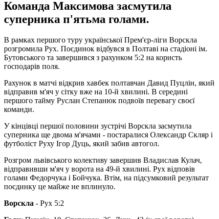
Команда Максимова засмутила
суперника п'ятьма голами.
В рамках першого туру української Прем'єр-ліги Ворскла
розгромила Рух. Поєдинок відбувся в Полтаві на стадіоні ім.
Бутовського та завершився з рахунком 5:2 на користь
господарів поля.
Рахунок в матчі відкрив хавбек полтавчан Давид Пуцлін, який
відправив м'яч у сітку вже на 10-й хвилині. В середині
першого тайму Руслан Степанюк подвоїв перевагу своєї
команди.
У кінцівці першої половини зустрічі Ворскла засмутила
суперника ще двома м'ячами - постаралися Олександр Скляр і
футболіст Руху Ігор Дуць, який забив автогол.
Розгром львівського колективу завершив Владислав Кулач,
відправивши м'яч у ворота на 49-й хвилині. Рух відповів
голами Федорчука і Бойчука. Втім, на підсумковий результат
поєдинку це майже не вплинуло.
Ворскла
- Рух 5:2