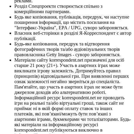
реклами.
Розділ Спецпроекти створюється спільно з
комерційними партнерами.
Будь яке копіювання, публікація, передрук, чи наступне
поширення інформації, що містить посилання на
"Інтерфакс-Україна", EPA / UPG, суворо забороняється.
Власник веб-сторінки в розділі Я-Корреспондент є автор
публікації.
Будь-яке копіювання, передрук та відтворення
фотографічних творів та/або аудіовізуальних творів
правовласника Getty Images - суворо забороняється.
Матеріали сайту korrespondent.net призначені для осіб
старше 21 року (21+). Участь в азартних іграх може
викликати ігрову залежність. Дотримуйтесь правил
(принципів) відповідальної гри. При виявленні перших
ознак залежності негайно зверніться до спеціаліста.
Пам'ятайте, що участь в азартних іграх не може бути
джерелом доходів або альтернативою роботі.
Інформаційний ресурс korrespondent.net не проводить
ігри на реальні та/або віртуальні гроші, також сайт не
приймає ні в якій формі оплату ставок та інших
платежів, які пов’язані/можуть бути пов’язані з
азартними іграми, букмекерами чи тоталізаторами. Будь-
які матеріали на інформаційному ресурсі
korrespondent.net публікуються виключно в