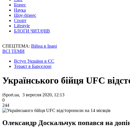
Бізнес
Наука
Шоу-бізнес
Спорт
Lifestyle
БЛОГИ ЧИТАЧІВ
СПЕЦТЕМА:
Війна в Ірані
ВСІ ТЕМИ
Вступ України в ЄС
Теракт в Барселоні
Українського бійця UFC відст
iSport.ua, 3 вересня 2020, 12:13
0
244
Олександр Доскальчук попався на допін