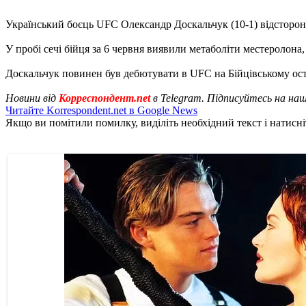
Український боєць UFC Олександр Доскальчук (10-1) відстороне
У пробі сечі бійця за 6 червня виявили метаболіти местеролона,
Доскальчук повинен був дебютувати в UFC на Бійцівському остро
Новини від
Корреспондент.net
в Telegram. Підписуйтесь на на
Читайте Korrespondent.net в Google News
Якщо ви помітили помилку, виділіть необхідний текст і натисніт