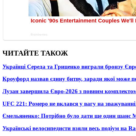
ЧИТАЙТЕ ТАКОЖ
Українці Середа та Гриценко виграли бронзу Євр
Кроуфорд назвав єдину битву, заради якої може 
Лузан завершила Євро-2026 з повним комплектом
UFC 221: Ромеро не вклався у вагу на зважуванні
Ємельяненко: Потрібно було дати ще один шанс 
Українські велосипедисти взяли весь подіум на Ra