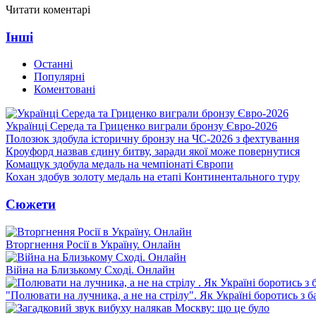
Читати коментарі
Інші
Останні
Популярні
Коментовані
Українці Середа та Гриценко виграли бронзу Євро-2026
Полозюк здобула історичну бронзу на ЧС-2026 з фехтування
Кроуфорд назвав єдину битву, заради якої може повернутися
Комащук здобула медаль на чемпіонаті Європи
Кохан здобув золоту медаль на етапі Континентального туру
Сюжети
Вторгнення Росії в Україну. Онлайн
Війна на Близькому Сході. Онлайн
"Полювати на лучника, а не на стрілу". Як Україні боротись з 