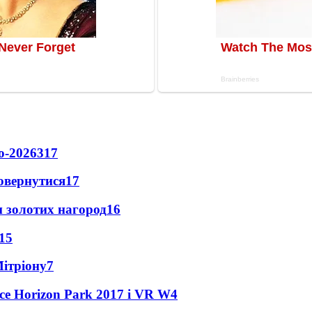
о-2026
317
повернутися
17
 золотих нагород
16
15
Мітріону
7
ce Horizon Park 2017 і VR W
4