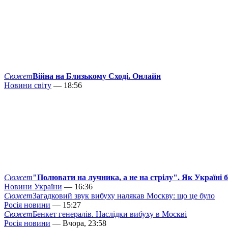
Сюжет
Війна на Близькому Сході. Онлайн
Новини світу
— 18:56
Сюжет
"Полювати на лучника, а не на стрілу". Як Україні 
Новини України
— 16:36
Сюжет
Загадковий звук вибуху налякав Москву: що це було
Росія новини
— 15:27
Сюжет
Бенкет генералів. Наслідки вибуху в Москві
Росія новини
— Вчора, 23:58