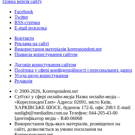
Повна версія сайту
Facebook
Twitter
RSS-стрічки
E-mail розсилка
Контакти
Реклама на сайті
Використання матеріалів korrespondent.net
Правила користування сайтом
Договір користування сайтом
Політика у сфері конфіденційності і персональних даних
Угода щодо користування
Редакція
© 2000-2026, Korrespondent.net
Суб'єкт у сфері онлайн-медіа Назва онлайн-медіа –
«КореспонденТ.net» Адреса: 02091, місто Київ,
ХАРКІВСЬКЕ ШОСЕ, будинок 172-Б, офіс 208/1 E-mail:
sunlight@mediadim.com.ua
Телефон: 044-205-43-00
Ідентифікатор медіа – R40-06068
Використання будь-яких матеріалів, розміщених на
сайті, дозволяється за умови посилання на
Корреспондент.net.