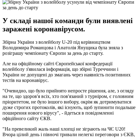
У складі нашої команди були виявлені
заражені коронавірусом.
Збірна України з волейболу U-20 під керівництвом
Володимира Романцова і Анатолія Янущика була зняла з
розіграшу чемпіонату Європи за день до старту.
Але на офіційному сайті Європейської конфедерації
волейболу з'явилася інформація, що збірні Туреччини і
України не допущені до змагань через наявність позитивних
тестів на коронавірус.
"Очевидно, що було прийнято непросте рішення, але, з огляду
на те, що здоров'я всіх, хто пов'язаний з турніром, є головним
пріоритетом, не було іншого вибору, окрім як дотримуватися
дуже строгих протоколів, які існують, щоб зупинити подальше
поширення нового вірусу", - йдеться в повідомленні
офіційного сайту ЄКВ.
"На превеликий жаль наші хлопці не зіграють на ЧЄ U20!
Вчора цілий день і півночі тривали нелегкі переговори з ЄКВ,