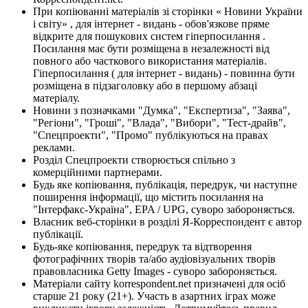
При копіюванні матеріалів зі сторінки « Новини України
і світу» , для інтернет - видань - обов'язкове пряме
відкрите для пошукових систем гіперпосилання .
Посилання має бути розміщена в незалежності від
повного або часткового використання матеріалів.
Гіперпосилання ( для інтернет - видань) - повинна бути
розміщена в підзаголовку або в першому абзаці
матеріалу.
Новини з позначками "Думка", "Експертиза", "Заява",
"Регіони", "Гроші", "Влада", "Вибори", "Тест-драйв",
"Спецпроекти", "Промо" публікуються на правах
реклами.
Розділ Спецпроекти створюється спільно з
комерційними партнерами.
Будь яке копіювання, публікація, передрук, чи наступне
поширення інформації, що містить посилання на
"Інтерфакс-Україна", EPA / UPG, суворо забороняється.
Власник веб-сторінки в розділі Я-Корреспондент є автор
публікації.
Будь-яке копіювання, передрук та відтворення
фотографічних творів та/або аудіовізуальних творів
правовласника Getty Images - суворо забороняється.
Матеріали сайту korrespondent.net призначені для осіб
старше 21 року (21+). Участь в азартних іграх може