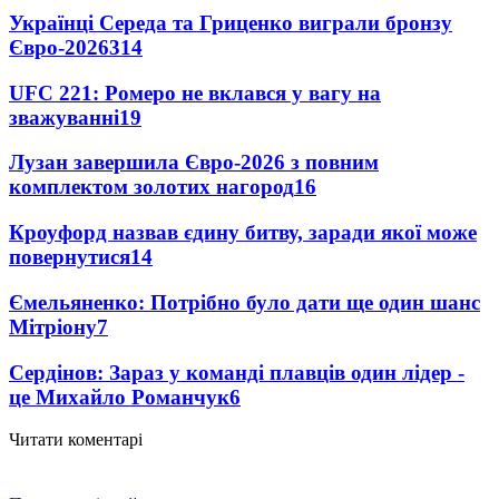
Українці Середа та Гриценко виграли бронзу
Євро-2026
314
UFC 221: Ромеро не вклався у вагу на
зважуванні
19
Лузан завершила Євро-2026 з повним
комплектом золотих нагород
16
Кроуфорд назвав єдину битву, заради якої може
повернутися
14
Ємельяненко: Потрібно було дати ще один шанс
Мітріону
7
Сердінов: Зараз у команді плавців один лідер -
це Михайло Романчук
6
Читати коментарі