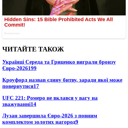
ЧИТАЙТЕ ТАКОЖ
Українці Середа та Гриценко виграли бронзу
Євро-2026
199
Кроуфорд назвав єдину битву, заради якої може
повернутися
17
UFC 221: Ромеро не вклався у вагу на
зважуванні
14
Лузан завершила Євро-2026 з повним
комплектом золотих нагород
9