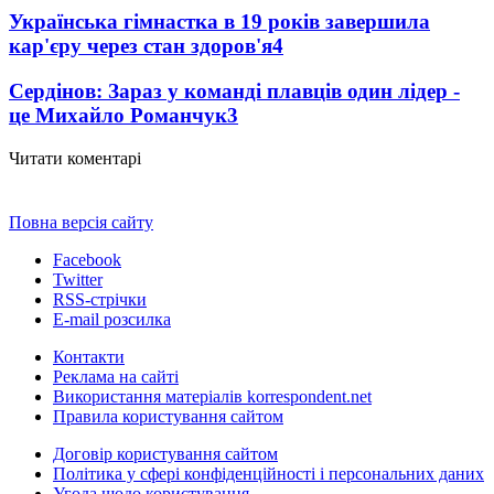
Українська гімнастка в 19 років завершила
кар'єру через стан здоров'я
4
Сердінов: Зараз у команді плавців один лідер -
це Михайло Романчук
3
Читати коментарі
Повна версія сайту
Facebook
Twitter
RSS-стрічки
E-mail розсилка
Контакти
Реклама на сайті
Використання матеріалів korrespondent.net
Правила користування сайтом
Договір користування сайтом
Політика у сфері конфіденційності і персональних даних
Угода щодо користування