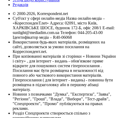
Редакція
© 2000-2026, Korrespondent.net
Суб'єкт у сфері онлайн-медіа Назва онлайн-медіа –
«КореспонденТ.net» Адреса: 02091, місто Київ,
ХАРКІВСЬКЕ ШОСЕ, будинок 172-Б, офіс 208/1 E-mail:
sunlight@mediadim.com.ua
Телефон: 044-205-43-00
Ідентифікатор медіа – R40-06068
Використання будь-яких матеріалів, розміщених на
сайті, дозволяється за умови посилання на
Корреспондент.net.
При копіюванні матеріалів зі сторінки « Новини України
і світу» , для інтернет - видань - обов'язкове пряме
відкрите для пошукових систем гіперпосилання .
Посилання має бути розміщена в незалежності від
повного або часткового використання матеріалів.
Гіперпосилання ( для інтернет - видань) - повинна бути
розміщена в підзаголовку або в першому абзаці
матеріалу.
Новини з позначками "Думка", "Експертиза", "Заява",
"Регіони", "Гроші", "Влада", "Вибори", "Тест-драйв",
"Спецпроекти", "Промо" публікуються на правах
реклами.
Розділ Спецпроекти створюється спільно з
комерційними партнерами.