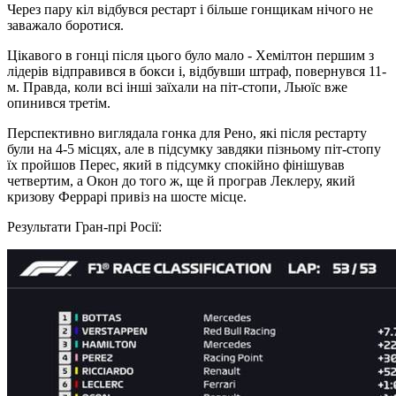
Через пару кіл відбувся рестарт і більше гонщикам нічого не
заважало боротися.
Цікавого в гонці після цього було мало - Хемілтон першим з
лідерів відправився в бокси і, відбувши штраф, повернувся 11-
м. Правда, коли всі інші заїхали на піт-стопи, Льюїс вже
опинився третім.
Перспективно виглядала гонка для Рено, які після рестарту
були на 4-5 місцях, але в підсумку завдяки пізньому піт-стопу
їх пройшов Перес, який в підсумку спокійно фінішував
четвертим, а Окон до того ж, ще й програв Леклеру, який
кризову Феррарі привіз на шосте місце.
Результати Гран-прі Росії: