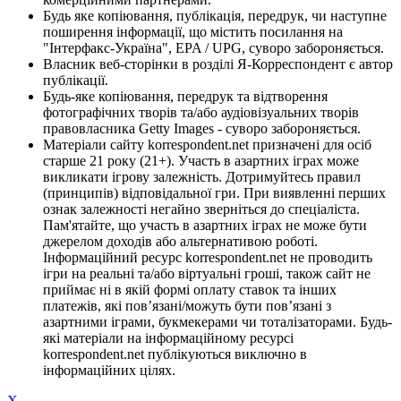
Будь яке копіювання, публікація, передрук, чи наступне
поширення інформації, що містить посилання на
"Інтерфакс-Україна", EPA / UPG, суворо забороняється.
Власник веб-сторінки в розділі Я-Корреспондент є автор
публікації.
Будь-яке копіювання, передрук та відтворення
фотографічних творів та/або аудіовізуальних творів
правовласника Getty Images - суворо забороняється.
Матеріали сайту korrespondent.net призначені для осіб
старше 21 року (21+). Участь в азартних іграх може
викликати ігрову залежність. Дотримуйтесь правил
(принципів) відповідальної гри. При виявленні перших
ознак залежності негайно зверніться до спеціаліста.
Пам'ятайте, що участь в азартних іграх не може бути
джерелом доходів або альтернативою роботі.
Інформаційний ресурс korrespondent.net не проводить
ігри на реальні та/або віртуальні гроші, також сайт не
приймає ні в якій формі оплату ставок та інших
платежів, які пов’язані/можуть бути пов’язані з
азартними іграми, букмекерами чи тоталізаторами. Будь-
які матеріали на інформаційному ресурсі
korrespondent.net публікуються виключно в
інформаційних цілях.
X