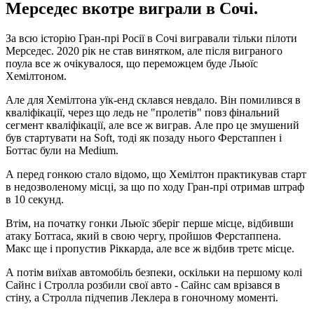
Мерседес вкотре виграли в Сочі.
За всю історію Гран-прі Росії в Сочі вигравали тільки пілоти
Мерседес. 2020 рік не став винятком, але після виграного
поула все ж очікувалося, що переможцем буде Льюїс
Хемілтоном.
Але для Хемілтона уїк-енд склався невдало. Він помилився в
кваліфікації, через що ледь не "пролетів" повз фінальний
сегмент кваліфікації, але все ж виграв. Але про це змушений
був стартувати на Soft, тоді як позаду нього Ферстаппен і
Боттас були на Medium.
А перед гонкою стало відомо, що Хемілтон практикував старт
в недозволеному місці, за що по ходу Гран-прі отримав штраф
в 10 секунд.
Втім, на початку гонки Льюїс зберіг перше місце, відбивши
атаку Боттаса, який в свою чергу, пройшов Ферстаппена.
Макс ще і пропустив Ріккарда, але все ж відбив третє місце.
А потім виїхав автомобіль безпеки, оскільки на першому колі
Сайнс і Стролла розбили свої авто - Сайнс сам врізався в
стіну, а Стролла підчепив Леклера в гоночному моменті.