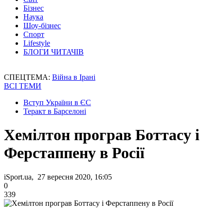
Бізнес
Наука
Шоу-бізнес
Спорт
Lifestyle
БЛОГИ ЧИТАЧІВ
СПЕЦТЕМА:
Війна в Ірані
ВСІ ТЕМИ
Вступ України в ЄС
Теракт в Барселоні
Хемілтон програв Боттасу і
Ферстаппену в Росії
iSport.ua, 27 вересня 2020, 16:05
0
339