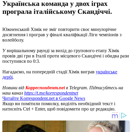
Українська команда у двох іграх
програла італійському Скандіччі.
Южненський Хімік не зміг повторити своє минулорічне
досягнення і програв у фіналі кваліфікації Ліги чемпіонів з
волейболу.
У вирішальному раунді за вихід до групового етапу Хімік
провів дві гри в Італії проти місцевого Скандіччі і обидва рази
поступився по 0:3.
Нагадаємо, на попередній стадії Хімік виграв
українське
дербі
.
Новини від
Корреспондент.net
в Telegram. Підписуйтесь на
наш канал
https://t.me/korrespondentnet
Читайте Korrespondent.net в Google News
Якщо ви помітили помилку, виділіть необхідний текст і
натисніть Ctrl + Enter, щоб повідомити про це редакцію.