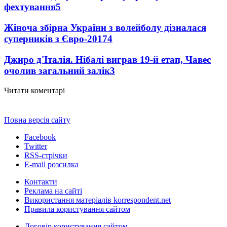
фехтування
5
Жіноча збірна України з волейболу дізналася
суперників з Євро-2017
4
Джиро д'Італія. Нібалі виграв 19-й етап, Чавес
очолив загальний залік
3
Читати коментарі
Повна версія сайту
Facebook
Twitter
RSS-стрічки
E-mail розсилка
Контакти
Реклама на сайті
Використання матеріалів korrespondent.net
Правила користування сайтом
Договір користування сайтом