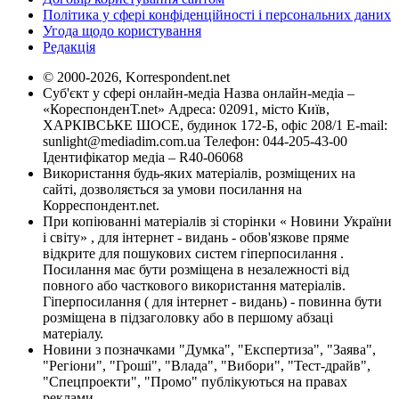
Політика у сфері конфіденційності і персональних даних
Угода щодо користування
Редакція
© 2000-2026, Korrespondent.net
Суб'єкт у сфері онлайн-медіа Назва онлайн-медіа –
«КореспонденТ.net» Адреса: 02091, місто Київ,
ХАРКІВСЬКЕ ШОСЕ, будинок 172-Б, офіс 208/1 E-mail:
sunlight@mediadim.com.ua
Телефон: 044-205-43-00
Ідентифікатор медіа – R40-06068
Використання будь-яких матеріалів, розміщених на
сайті, дозволяється за умови посилання на
Корреспондент.net.
При копіюванні матеріалів зі сторінки « Новини України
і світу» , для інтернет - видань - обов'язкове пряме
відкрите для пошукових систем гіперпосилання .
Посилання має бути розміщена в незалежності від
повного або часткового використання матеріалів.
Гіперпосилання ( для інтернет - видань) - повинна бути
розміщена в підзаголовку або в першому абзаці
матеріалу.
Новини з позначками "Думка", "Експертиза", "Заява",
"Регіони", "Гроші", "Влада", "Вибори", "Тест-драйв",
"Спецпроекти", "Промо" публікуються на правах
реклами.