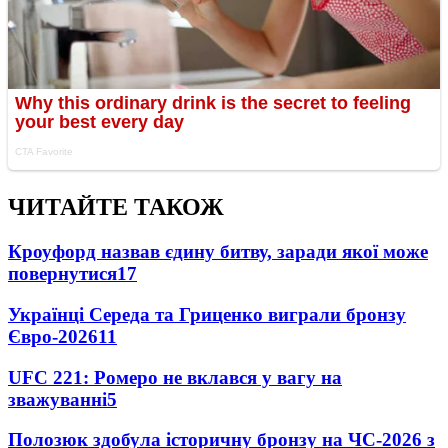
ЧИТАЙТЕ ТАКОЖ
Кроуфорд назвав єдину битву, заради якої може
повернутися
17
Українці Середа та Гриценко виграли бронзу
Євро-2026
11
UFC 221: Ромеро не вклався у вагу на
зважуванні
5
Полозюк здобула історичну бронзу на ЧС-2026 з