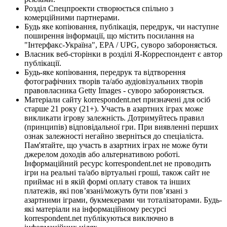
Розділ Спецпроекти створюється спільно з
комерційними партнерами.
Будь яке копіювання, публікація, передрук, чи наступне
поширення інформації, що містить посилання на
"Інтерфакс-Україна", EPA / UPG, суворо забороняється.
Власник веб-сторінки в розділі Я-Корреспондент є автор
публікації.
Будь-яке копіювання, передрук та відтворення
фотографічних творів та/або аудіовізуальних творів
правовласника Getty Images - суворо забороняється.
Матеріали сайту korrespondent.net призначені для осіб
старше 21 року (21+). Участь в азартних іграх може
викликати ігрову залежність. Дотримуйтесь правил
(принципів) відповідальної гри. При виявленні перших
ознак залежності негайно зверніться до спеціаліста.
Пам'ятайте, що участь в азартних іграх не може бути
джерелом доходів або альтернативою роботі.
Інформаційний ресурс korrespondent.net не проводить
ігри на реальні та/або віртуальні гроші, також сайт не
приймає ні в якій формі оплату ставок та інших
платежів, які пов’язані/можуть бути пов’язані з
азартними іграми, букмекерами чи тоталізаторами. Будь-
які матеріали на інформаційному ресурсі
korrespondent.net публікуються виключно в