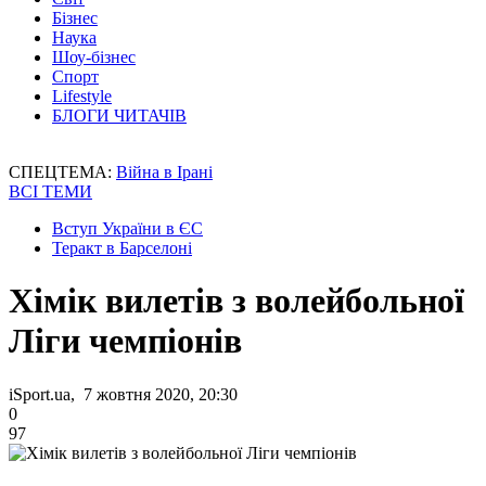
Бізнес
Наука
Шоу-бізнес
Спорт
Lifestyle
БЛОГИ ЧИТАЧІВ
СПЕЦТЕМА:
Війна в Ірані
ВСІ ТЕМИ
Вступ України в ЄС
Теракт в Барселоні
Хімік вилетів з волейбольної
Ліги чемпіонів
iSport.ua, 7 жовтня 2020, 20:30
0
97