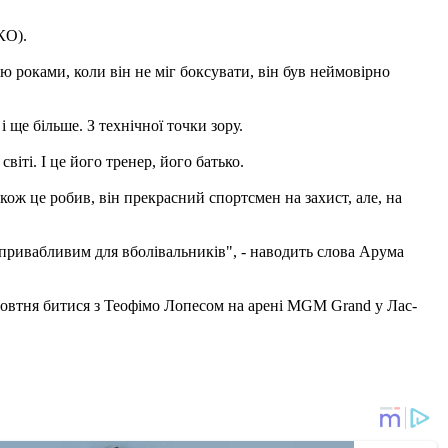
КО).
ю роками, коли він не міг боксувати, він був неймовірно
і ще більше. З технічної точки зору.
віті. І це його тренер, його батько.
акож це робив, він прекрасний спортсмен на захист, але, на
 привабливим для вболівальників", - наводить слова Арума
овтня битися з Теофімо Лопесом на арені MGM Grand у Лас-