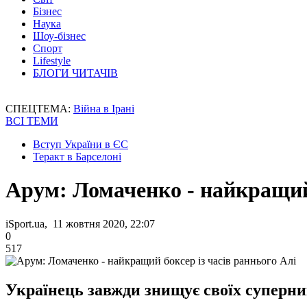
Бізнес
Наука
Шоу-бізнес
Спорт
Lifestyle
БЛОГИ ЧИТАЧІВ
СПЕЦТЕМА:
Війна в Ірані
ВСІ ТЕМИ
Вступ України в ЄС
Теракт в Барселоні
Арум: Ломаченко - найкращий 
iSport.ua, 11 жовтня 2020, 22:07
0
517
Українець завжди знищує своїх суперни