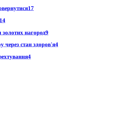
повернутися
17
14
 золотих нагород
9
у через стан здоров'я
4
фехтування
4