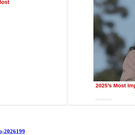
о-2026
199