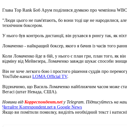
Глава Top Rank Боб Арум поділився думкою про чемпіона WBC F
"Люди цього не пам'ятають, бо вони тоді ще не народилися, але
технічним боксером.
У нього був контроль дистанції, він рухався в рингу так, як ніх
Ломаченко - найкращий боксер, якого я бачив із часів того ранньо
Коли Ломаченко йде в бій, у нього є план гри, план того, як ві
відміну від Мейвезера, Ломаченко завжди шукає способи знищ
Він не хоче легкого бою і простого рішення суддів про перемо
YouTube-канал
LOMA Official TV
.
Відзначимо, що Василь Ломаченко найближчим часом може стат
Вегасі (штат Невада, США).
Новини від
Корреспондент.net
у Telegram. Підписуйтесь на на
Читайте Korrespondent.net в Google News
Якщо ви помітили помилку, виділіть необхідний текст і натисніт