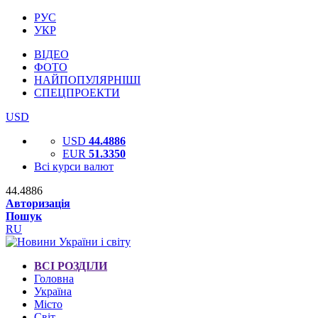
РУС
УКР
ВІДЕО
ФОТО
НАЙПОПУЛЯРНІШІ
СПЕЦПРОЕКТИ
USD
USD
44.4886
EUR
51.3350
Всі курси валют
44.4886
Авторизація
Пошук
RU
ВСІ РОЗДІЛИ
Головна
Україна
Місто
Світ