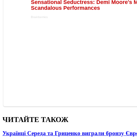
ЧИТАЙТЕ ТАКОЖ
Українці Середа та Гриценко виграли бронзу Євр