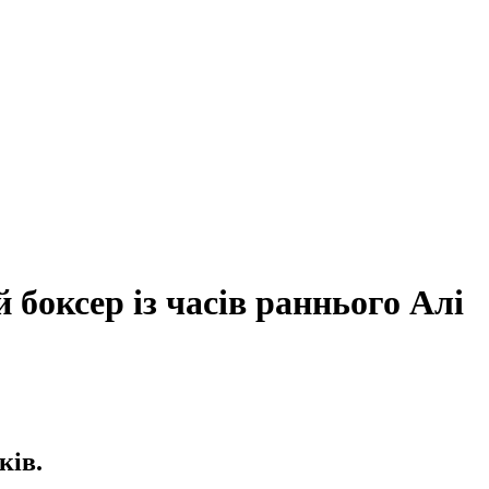
боксер із часів раннього Алі
ків.