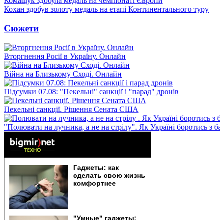
Комащук здобула медаль на чемпіонаті Європи
Кохан здобув золоту медаль на етапі Континентального туру
Сюжети
Вторгнення Росії в Україну. Онлайн
Війна на Близькому Сході. Онлайн
Підсумки 07.08: "Пекельні" санкції і "парад" дронів
Пекельні санкції. Рішення Сената США
"Полювати на лучника, а не на стрілу". Як Україні боротись з 