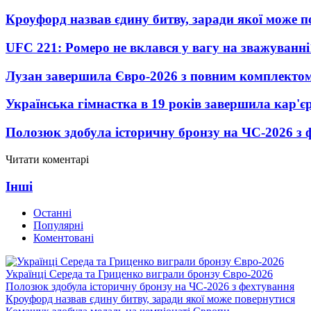
Кроуфорд назвав єдину битву, заради якої може 
UFC 221: Ромеро не вклався у вагу на зважуванні
Лузан завершила Євро-2026 з повним комплектом
Українська гімнастка в 19 років завершила кар'єр
Полозюк здобула історичну бронзу на ЧС-2026 з 
Читати коментарі
Інші
Останні
Популярні
Коментовані
Українці Середа та Гриценко виграли бронзу Євро-2026
Полозюк здобула історичну бронзу на ЧС-2026 з фехтування
Кроуфорд назвав єдину битву, заради якої може повернутися