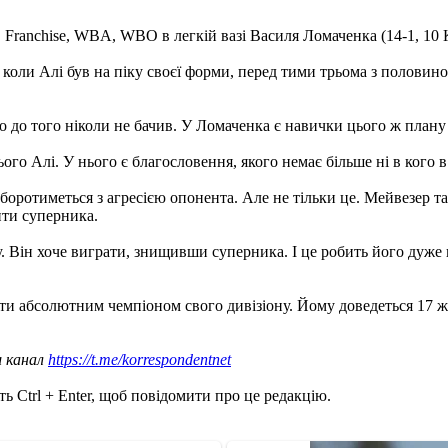
ranchise, WBA, WBO в легкій вазі Василя Ломаченка (14-1, 10 
 коли Алі був на піку своєї форми, перед тими трьома з половино
то до того ніколи не бачив. У Ломаченка є навички цього ж плану 
го Алі. У нього є благословення, якого немає більше ні в кого в с
н боротиметься з агресією опонента. Але не тільки це. Мейвезер т
ити суперника.
гу. Він хоче виграти, знищивши суперника. І це робить його дуже
и абсолютним чемпіоном свого дивізіону. Йому доведеться 17 ж
ш канал
https://t.me/korrespondentnet
ь Ctrl + Enter, щоб повідомити про це редакцію.