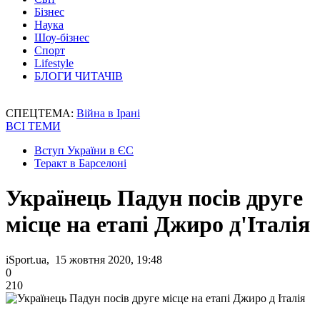
Бізнес
Наука
Шоу-бізнес
Спорт
Lifestyle
БЛОГИ ЧИТАЧІВ
СПЕЦТЕМА:
Війна в Ірані
ВСІ ТЕМИ
Вступ України в ЄС
Теракт в Барселоні
Українець Падун посів друге
місце на етапі Джиро д'Італія
iSport.ua, 15 жовтня 2020, 19:48
0
210