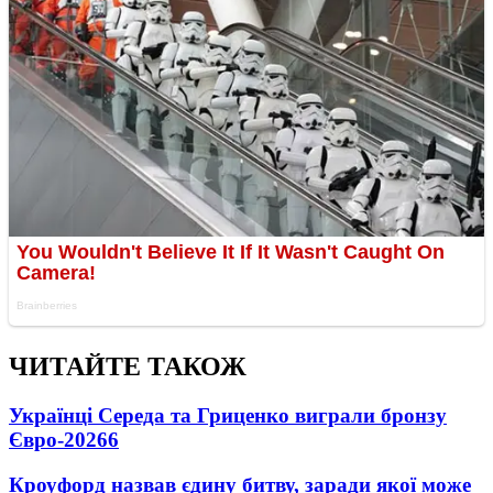
ЧИТАЙТЕ ТАКОЖ
Українці Середа та Гриценко виграли бронзу
Євро-2026
6
Кроуфорд назвав єдину битву, заради якої може