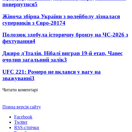
повернутися
5
Жіноча збірна України з волейболу дізналася
суперників з Євро-2017
4
Полозюк здобула історичну бронзу на ЧС-2026 з
фехтування
4
Джиро д'Італія. Нібалі виграв 19-й етап, Чавес
очолив загальний залік
3
UFC 221: Ромеро не вклався у вагу на
зважуванні
3
Читати коментарі
Повна версія сайту
Facebook
Twitter
RSS-стрічки