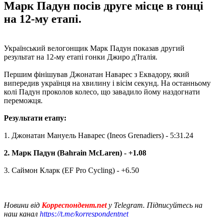
Марк Падун посів друге місце в гонці
на 12-му етапі.
Український велогонщик Марк Падун показав другий
результат на 12-му етапі гонки Джиро д'Італія.
Першим фінішував Джонатан Наварес з Еквадору, який
випередив українця на хвилину і вісім секунд. На останньому
колі Падун проколов колесо, що завадило йому наздогнати
переможця.
Результати етапу:
1. Джонатан Мануель Наварес (Ineos Grenadiers) - 5:31.24
2. Марк Падун (Bahrain McLaren) - +1.08
3. Саймон Кларк (EF Pro Cycling) - +6.50
Новини від
Корреспондент.net
у Telegram. Підписуйтесь на
наш канал
https://t.me/korrespondentnet