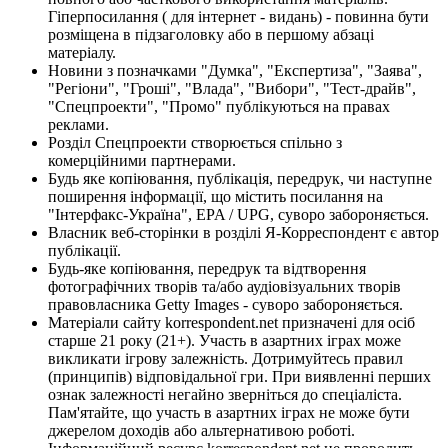
Гіперпосилання ( для інтернет - видань) - повинна бути
розміщена в підзаголовку або в першому абзаці
матеріалу.
Новини з позначками "Думка", "Експертиза", "Заява",
"Регіони", "Гроші", "Влада", "Вибори", "Тест-драйв",
"Спецпроекти", "Промо" публікуються на правах
реклами.
Розділ Спецпроекти створюється спільно з
комерційними партнерами.
Будь яке копіювання, публікація, передрук, чи наступне
поширення інформації, що містить посилання на
"Інтерфакс-Україна", EPA / UPG, суворо забороняється.
Власник веб-сторінки в розділі Я-Корреспондент є автор
публікації.
Будь-яке копіювання, передрук та відтворення
фотографічних творів та/або аудіовізуальних творів
правовласника Getty Images - суворо забороняється.
Матеріали сайту korrespondent.net призначені для осіб
старше 21 року (21+). Участь в азартних іграх може
викликати ігрову залежність. Дотримуйтесь правил
(принципів) відповідальної гри. При виявленні перших
ознак залежності негайно зверніться до спеціаліста.
Пам'ятайте, що участь в азартних іграх не може бути
джерелом доходів або альтернативою роботі.