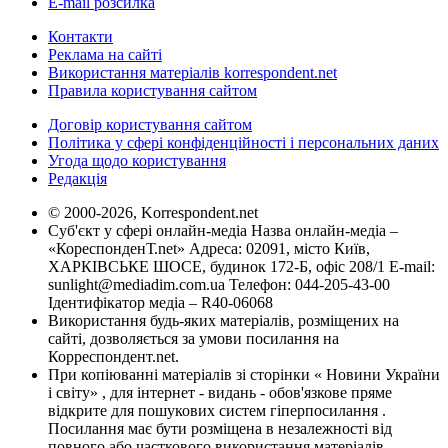
E-mail розсилка
Контакти
Реклама на сайті
Використання матеріалів korrespondent.net
Правила користування сайтом
Договір користування сайтом
Політика у сфері конфіденційності і персональних даних
Угода щодо користування
Редакція
© 2000-2026, Korrespondent.net
Суб'єкт у сфері онлайн-медіа Назва онлайн-медіа –
«КореспонденТ.net» Адреса: 02091, місто Київ,
ХАРКІВСЬКЕ ШОСЕ, будинок 172-Б, офіс 208/1 E-mail:
sunlight@mediadim.com.ua
Телефон: 044-205-43-00
Ідентифікатор медіа – R40-06068
Використання будь-яких матеріалів, розміщених на
сайті, дозволяється за умови посилання на
Корреспондент.net.
При копіюванні матеріалів зі сторінки « Новини України
і світу» , для інтернет - видань - обов'язкове пряме
відкрите для пошукових систем гіперпосилання .
Посилання має бути розміщена в незалежності від
повного або часткового використання матеріалів.