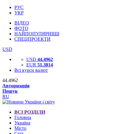
РУС
УКР
ВІДЕО
ФОТО
НАЙПОПУЛЯРНІШІ
СПЕЦПРОЕКТИ
USD
USD
44.4962
EUR
51.3814
Всі курси валют
44.4962
Авторизація
Пошук
RU
ВСІ РОЗДІЛИ
Головна
Україна
Місто
Світ