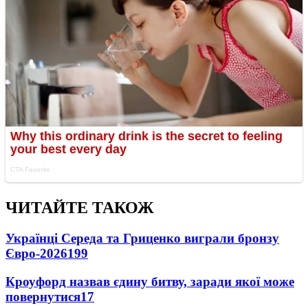
ЧИТАЙТЕ ТАКОЖ
Українці Середа та Гриценко виграли бронзу
Євро-2026
199
Кроуфорд назвав єдину битву, заради якої може
повернутися
17