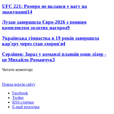
UFC 221: Ромеро не вклався у вагу на
зважуванні
14
Лузан завершила Євро-2026 з повним
комплектом золотих нагород
9
Українська гімнастка в 19 років завершила
кар'єру через стан здоров'я
4
Сердінов: Зараз у команді плавців один лідер -
це Михайло Романчук
3
Читати коментарі
Повна версія сайту
Facebook
Twitter
RSS-стрічки
E-mail розсилка