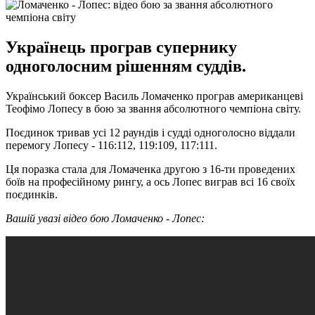
Українець програв супернику
одноголосним рішенням суддів.
Український боксер Василь Ломаченко програв американцеві
Теофімо Лопесу в бою за звання абсолютного чемпіона світу.
Поєдинок тривав усі 12 раундів і судді одноголосно віддали
перемогу Лопесу - 116:112, 119:109, 117:111.
Ця поразка стала для Ломаченка другою з 16-ти проведених
боїв на професійному рингу, а ось Лопес виграв всі 16 своїх
поєдинків.
Вашій увазі відео бою Ломаченко - Лопес: