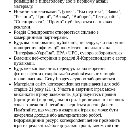
розміщена в підзаголовку або в першому абзаці
матеріалу.
Новини з позначками "Думка", "Експертиза", "Заява",
"Регіони", "Гроші", "Влада", "Вибори", "Тест-драйв",
"Спецпроекти", "Промо" публікуються на правах
реклами.
Розділ Спецпроекти створюється спільно з
комерційними партнерами.
Будь яке копіювання, публікація, передрук, чи наступне
поширення інформації, що містить посилання на
"Інтерфакс-Україна", EPA / UPG, суворо забороняється.
Власник веб-сторінки в розділі Я-Корреспондент є автор
публікації.
Будь-яке копіювання, передрук та відтворення
фотографічних творів та/або аудіовізуальних творів
правовласника Getty Images - суворо забороняється.
Матеріали сайту korrespondent.net призначені для осіб
старше 21 року (21+). Участь в азартних іграх може
викликати ігрову залежність. Дотримуйтесь правил
(принципів) відповідальної гри. При виявленні перших
ознак залежності негайно зверніться до спеціаліста.
Пам'ятайте, що участь в азартних іграх не може бути
джерелом доходів або альтернативою роботі.
Інформаційний ресурс korrespondent.net не проводить
ігри на реальні та/або віртуальні гроші, також сайт не