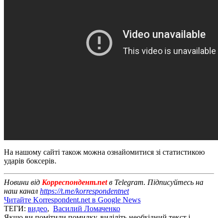
На нашому сайті також можна ознайомитися зі статистикою
ударів боксерів.
Новини від
Корреспондент.net
в Telegram. Підписуйтесь на
наш канал
https://t.me/korrespondentnet
Читайте Korrespondent.net в Google News
ТЕГИ:
видео
,
Василий Ломаченко
Якщо ви помітили помилку, виділіть необхідний текст і