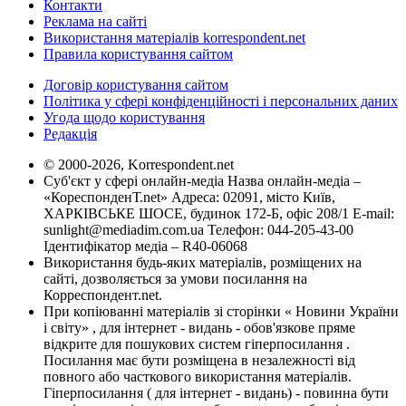
Контакти
Реклама на сайті
Використання матеріалів korrespondent.net
Правила користування сайтом
Договір користування сайтом
Політика у сфері конфіденційності і персональних даних
Угода щодо користування
Редакція
© 2000-2026, Korrespondent.net
Суб'єкт у сфері онлайн-медіа Назва онлайн-медіа –
«КореспонденТ.net» Адреса: 02091, місто Київ,
ХАРКІВСЬКЕ ШОСЕ, будинок 172-Б, офіс 208/1 E-mail:
sunlight@mediadim.com.ua
Телефон: 044-205-43-00
Ідентифікатор медіа – R40-06068
Використання будь-яких матеріалів, розміщених на
сайті, дозволяється за умови посилання на
Корреспондент.net.
При копіюванні матеріалів зі сторінки « Новини України
і світу» , для інтернет - видань - обов'язкове пряме
відкрите для пошукових систем гіперпосилання .
Посилання має бути розміщена в незалежності від
повного або часткового використання матеріалів.
Гіперпосилання ( для інтернет - видань) - повинна бути