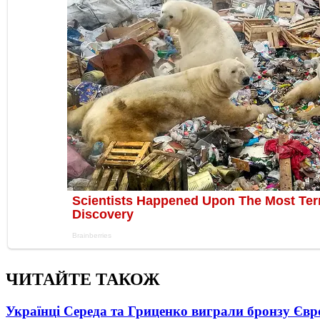
ЧИТАЙТЕ ТАКОЖ
Українці Середа та Гриценко виграли бронзу Євр