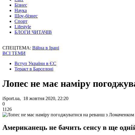
Бізнес
Наука
Шоу-бізнес
Спорт
Lifestyle
БЛОГИ ЧИТАЧІВ
СПЕЦТЕМА:
Війна в Ірані
ВСІ ТЕМИ
Вступ України в ЄС
Теракт в Барселоні
Лопес не має наміру погоджу
iSport.ua, 18 жовтня 2020, 22:20
0
1126
Американець не бачить сенсу в ще одній