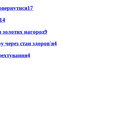
повернутися
17
14
 золотих нагород
9
у через стан здоров'я
4
фехтування
4