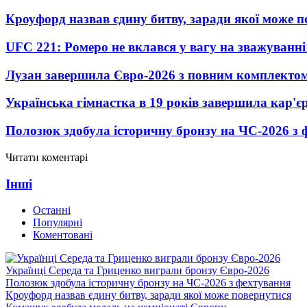
Кроуфорд назвав єдину битву, заради якої може 
UFC 221: Ромеро не вклався у вагу на зважуванні
Лузан завершила Євро-2026 з повним комплектом
Українська гімнастка в 19 років завершила кар'єр
Полозюк здобула історичну бронзу на ЧС-2026 з 
Читати коментарі
Інші
Останні
Популярні
Коментовані
Українці Середа та Гриценко виграли бронзу Євро-2026
Полозюк здобула історичну бронзу на ЧС-2026 з фехтування
Кроуфорд назвав єдину битву, заради якої може повернутися