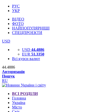
РУС
УКР
ВІДЕО
ФОТО
НАЙПОПУЛЯРНІШІ
СПЕЦПРОЕКТИ
USD
USD
44.4886
EUR
51.3350
Всі курси валют
44.4886
Авторизація
Пошук
RU
ВСІ РОЗДІЛИ
Головна
Україна
Місто
Світ