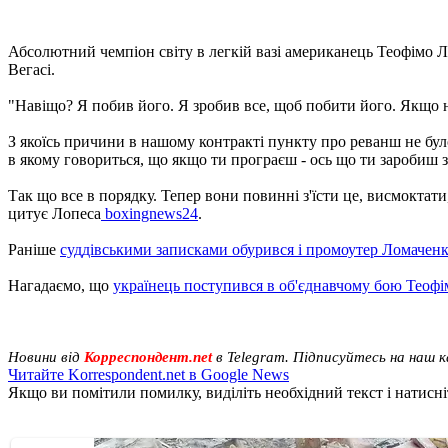
Абсолютний чемпіон світу в легкій вазі американець Теофімо Ло
Вегасі.
"Навіщо? Я побив його. Я зробив все, щоб побити його. Якщо на
З якоїсь причини в нашому контракті пункту про реванш не було
в якому говориться, що якщо ти програєш - ось що ти заробиш з
Так що все в порядку. Тепер вони повинні з'їсти це, висмоктати, 
цитує Лопеса
boxingnews24
.
Раніше
суддівськими записками обурився і промоутер Ломаченк
Нагадаємо, що
українець поступився в об'єднавчому бою Теофі
Новини від
Корреспондент.net
в Telegram. Підписуйтесь на наш 
Читайте Korrespondent.net в Google News
Якщо ви помітили помилку, виділіть необхідний текст і натисніт