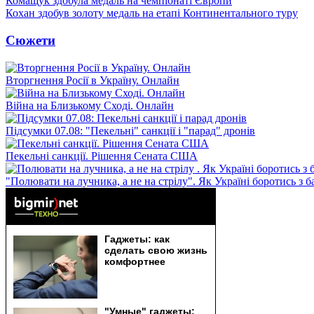
Комащук здобула медаль на чемпіонаті Європи
Кохан здобув золоту медаль на етапі Континентального туру
Сюжети
Вторгнення Росії в Україну. Онлайн
Війна на Близькому Сході. Онлайн
Підсумки 07.08: "Пекельні" санкції і "парад" дронів
Пекельні санкції. Рішення Сената США
"Полювати на лучника, а не на стрілу". Як Україні боротись з 