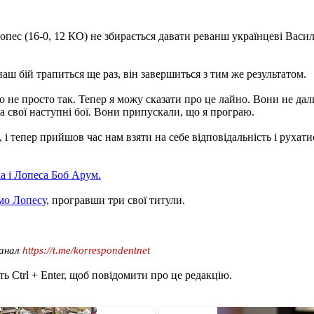
пес (16-0, 12 КО) не збирається давати реванш українцеві Васил
ш бій трапиться ще раз, він завершиться з тим же результатом.
 не просто так. Тепер я можу сказати про це лайно. Вони не дал
а свої наступні бої. Вони припускали, що я програю.
і тепер прийшов час нам взяти на себе відповідальність і рухатися
а і Лопеса Боб Арум.
мо Лопесу
, програвши три свої титули.
канал
https://t.me/korrespondentnet
ь Ctrl + Enter, щоб повідомити про це редакцію.