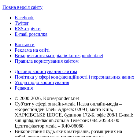
Повна версія сайту
Facebook
Twitter
RSS-стрічки
E-mail розсилка
Контакти
Реклама на сайті
Використання матеріалів korrespondent.net
Правила користування сайтом
Договір користування сайтом
Політика у сфері конфіденційності і персональних даних
Угода щодо користування
Редакція
© 2000-2026, Korrespondent.net
Суб'єкт у сфері онлайн-медіа Назва онлайн-медіа –
«КореспонденТ.net» Адреса: 02091, місто Київ,
ХАРКІВСЬКЕ ШОСЕ, будинок 172-Б, офіс 208/1 E-mail:
sunlight@mediadim.com.ua
Телефон: 044-205-43-00
Ідентифікатор медіа – R40-06068
Використання будь-яких матеріалів, розміщених на
сайті, дозволяється за умови посилання на