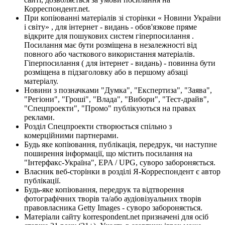
Корреспондент.net.
При копіюванні матеріалів зі сторінки « Новини України
і світу» , для інтернет - видань - обов'язкове пряме
відкрите для пошукових систем гіперпосилання .
Посилання має бути розміщена в незалежності від
повного або часткового використання матеріалів.
Гіперпосилання ( для інтернет - видань) - повинна бути
розміщена в підзаголовку або в першому абзаці
матеріалу.
Новини з позначками "Думка", "Експертиза", "Заява",
"Регіони", "Гроші", "Влада", "Вибори", "Тест-драйв",
"Спецпроекти", "Промо" публікуються на правах
реклами.
Розділ Спецпроекти створюється спільно з
комерційними партнерами.
Будь яке копіювання, публікація, передрук, чи наступне
поширення інформації, що містить посилання на
"Інтерфакс-Україна", EPA / UPG, суворо забороняється.
Власник веб-сторінки в розділі Я-Корреспондент є автор
публікації.
Будь-яке копіювання, передрук та відтворення
фотографічних творів та/або аудіовізуальних творів
правовласника Getty Images - суворо забороняється.
Матеріали сайту korrespondent.net призначені для осіб