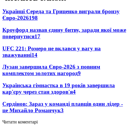
Українці Середа та Гриценко виграли бронзу
Євро-2026
198
Кроуфорд назвав єдину битву, заради якої може
повернутися
17
UFC 221: Ромеро не вклався у вагу на
зважуванні
14
Лузан завершила Євро-2026 з повним
комплектом золотих нагород
9
Українська гімнастка в 19 років завершила
кар'єру через стан здоров'я
4
Сердінов: Зараз у команді плавців один лідер -
це Михайло Романчук
3
Читати коментарі