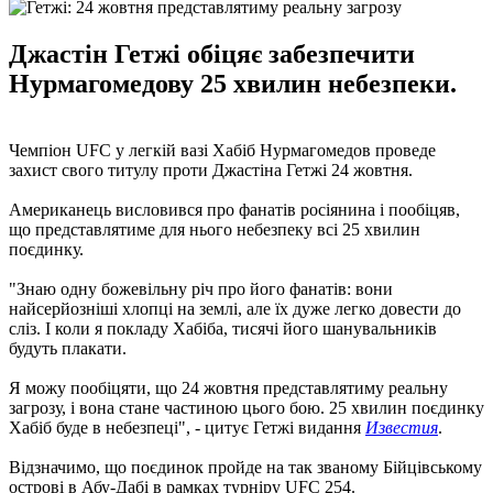
Джастін Гетжі обіцяє забезпечити
Нурмагомедову 25 хвилин небезпеки.
Чемпіон UFC у легкій вазі Хабіб Нурмагомедов проведе
захист свого титулу проти Джастіна Гетжі 24 жовтня.
Американець висловився про фанатів росіянина і пообіцяв,
що представлятиме для нього небезпеку всі 25 хвилин
поєдинку.
"Знаю одну божевільну річ про його фанатів: вони
найсерйозніші хлопці на землі, але їх дуже легко довести до
сліз. І коли я покладу Хабіба, тисячі його шанувальників
будуть плакати.
Я можу пообіцяти, що 24 жовтня представлятиму реальну
загрозу, і вона стане частиною цього бою. 25 хвилин поєдинку
Хабіб буде в небезпеці", - цитує Гетжі видання
Известия
.
Відзначимо, що поєдинок пройде на так званому Бійцівському
острові в Абу-Дабі в рамках турніру UFC 254.