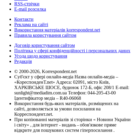
RSS-стрічки
E-mail розсилка
Контакти
Реклама на сайті
Використання матеріалів korrespondent.net
Правила користування сайтом
Договір користування сайтом
Політика у сфері конфіденційності і персональних даних
Угода щодо користування
Редакція
© 2000-2026, Korrespondent.net
Суб'єкт у сфері онлайн-медіа Назва онлайн-медіа –
«КореспонденТ.net» Адреса: 02091, місто Київ,
ХАРКІВСЬКЕ ШОСЕ, будинок 172-Б, офіс 208/1 E-mail:
sunlight@mediadim.com.ua
Телефон: 044-205-43-00
Ідентифікатор медіа – R40-06068
Використання будь-яких матеріалів, розміщених на
сайті, дозволяється за умови посилання на
Корреспондент.net.
При копіюванні матеріалів зі сторінки « Новини України
і світу» , для інтернет - видань - обов'язкове пряме
відкрите для пошукових систем гіперпосилання .