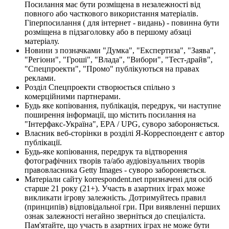
Посилання має бути розміщена в незалежності від
повного або часткового використання матеріалів.
Гіперпосилання ( для інтернет - видань) - повинна бути
розміщена в підзаголовку або в першому абзаці
матеріалу.
Новини з позначками "Думка", "Експертиза", "Заява",
"Регіони", "Гроші", "Влада", "Вибори", "Тест-драйв",
"Спецпроекти", "Промо" публікуються на правах
реклами.
Розділ Спецпроекти створюється спільно з
комерційними партнерами.
Будь яке копіювання, публікація, передрук, чи наступне
поширення інформації, що містить посилання на
"Інтерфакс-Україна", EPA / UPG, суворо забороняється.
Власник веб-сторінки в розділі Я-Корреспондент є автор
публікації.
Будь-яке копіювання, передрук та відтворення
фотографічних творів та/або аудіовізуальних творів
правовласника Getty Images - суворо забороняється.
Матеріали сайту korrespondent.net призначені для осіб
старше 21 року (21+). Участь в азартних іграх може
викликати ігрову залежність. Дотримуйтесь правил
(принципів) відповідальної гри. При виявленні перших
ознак залежності негайно зверніться до спеціаліста.
Пам'ятайте, що участь в азартних іграх не може бути