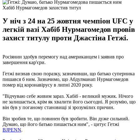
Хабіб Нурмагомедов захистив титул
У ніч з 24 на 25 жовтня чемпіон UFC у
легкій вазі Хабіб Нурмагомедов провів
захист титулу проти Джастіна Гетжі.
Росіянин здобув перемогу над американцем і заявив про
завершення кар'єри.
Гетжі визнав свою поразку, зазначивши, що батько суперника
пишався б ним. Зазначимо, що Абдулманап Нурмагомедов
помер від коронавірусу в липні 2020 року.
"Відчуваю себе живим зараз. Хабіб - великий мужик. Нічого
не залишається, крім як хвалити його сьогодні. Я розумію, що
він був у поганому становищі зі зрозумілих причин.
Він зробив те, що повинен був зробити. Він дуже сильний.
Думаю, що його батько пишається ним", - цитує Гетжі
BJPENN
.