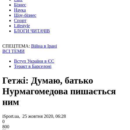
Бізнес
Наука
Шоу-бізнес
Спорт
Lifestyle
БЛОГИ ЧИТАЧІВ
СПЕЦТЕМА:
Війна в Ірані
ВСІ ТЕМИ
Вступ України в ЄС
Теракт в Барселоні
Гетжі: Думаю, батько
Нурмагомедова пишається
ним
iSport.ua, 25 жовтня 2020, 06:28
0
800