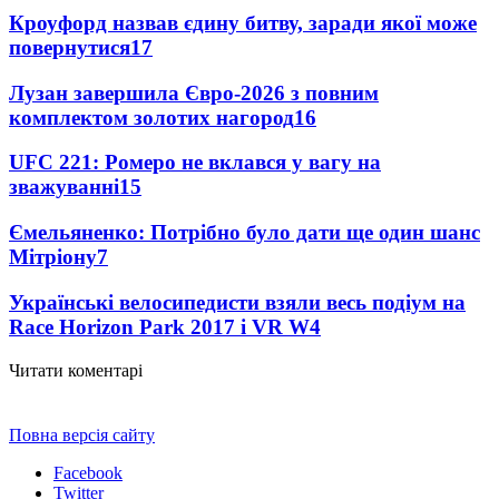
Кроуфорд назвав єдину битву, заради якої може
повернутися
17
Лузан завершила Євро-2026 з повним
комплектом золотих нагород
16
UFC 221: Ромеро не вклався у вагу на
зважуванні
15
Ємельяненко: Потрібно було дати ще один шанс
Мітріону
7
Українські велосипедисти взяли весь подіум на
Race Horizon Park 2017 і VR W
4
Читати коментарі
Повна версія сайту
Facebook
Twitter