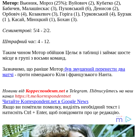
Мотор:
Вьюник, Мороз (25%); Вуйович (2), Кубатко (2),
Бабичев, Малашінскас (3), Пуховський (6), Денисов (2),
Орбовіч (4), Козакевич (3), Горіга (1), Гурковський (4), Бурзак
(1 ), Касай, Міноцкий (1), Бохан (3).
Семиметрові:
5/4 - 2/2.
Штрафний час
: 4 - 12.
Таким чином Мотор обійшов Цельє в таблиці і займає шосте
місце в групі з восьми команд.
Зазначимо, що раніше Мотор
був змушений перенести два
матчі
- проти німецького Кіля і французького Нанта.
Новини від
Корреспондент.net
в Telegram. Підписуйтесь на наш
канал
https://t.me/korrespondentnet
Читайте Korrespondent.net в Google News
Якщо ви помітили помилку, виділіть необхідний текст і
натисніть Ctrl + Enter, щоб повідомити про це редакцію.