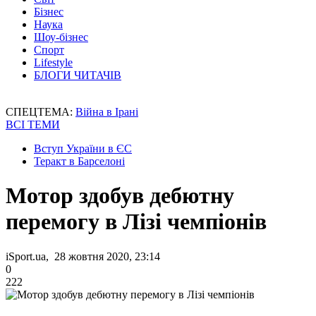
Бізнес
Наука
Шоу-бізнес
Спорт
Lifestyle
БЛОГИ ЧИТАЧІВ
СПЕЦТЕМА:
Війна в Ірані
ВСІ ТЕМИ
Вступ України в ЄС
Теракт в Барселоні
Мотор здобув дебютну
перемогу в Лізі чемпіонів
iSport.ua, 28 жовтня 2020, 23:14
0
222