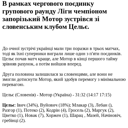
В рамках чергового поєдинку
групового раунду Ліги чемпіоном
запорізький Мотор зустрівся зі
словенським клубом Цельє.
До очної зустрічі українці мали три поразки в трьох матчах,
тоді як їхні суперники виграли лише один з п'яти поєдинків.
Цельє почав матч краще, але Мотор в кінці першого тайму
зрівняв рахунок, а потім вийшов вперед.
Друга половина залишилася за словенцями, але вони не
змогли дотиснути Мотор, який здобув перемогу з мінімальною
перевагою.
Цельє (Словенія) - Мотор (Україна) - 31:32 (14:17 17:15)
Цельє
: Івич (34%), Вуйович (18%); Млакар (3), Лебан (),
Разгор (1), Потеко (2), Кодрін (4), Гросель (2), Маргук (2),
Цветко (1), Новак (7), Хоржен (1), Шарац , Мазей, Начіновіч,
гребінці (2).