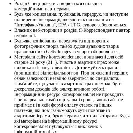
Розділ Спецпроекти створюється спільно з
комерційними партнерами.
Будь яке копіювання, публікація, передрук, чи наступне
поширення інформації, що містить посилання на
"Інтерфакс-Україна", EPA / UPG, суворо забороняється.
Власник веб-сторінки в розділі Я-Корреспондент є автор
публікації.
Будь-яке копіювання, передрук та відтворення
фотографічних творів та/або аудіовізуальних творів
правовласника Getty Images - суворо забороняється.
Матеріали сайту korrespondent.net призначені для осіб
старше 21 року (21+). Участь в азартних іграх може
викликати ігрову залежність. Дотримуйтесь правил
(принципів) відповідальної гри. При виявленні перших
ознак залежності негайно зверніться до спеціаліста.
Пам'ятайте, що участь в азартних іграх не може бути
джерелом доходів або альтернативою роботі.
Інформаційний ресурс korrespondent.net не проводить
ігри на реальні та/або віртуальні гроші, також сайт не
приймає ні в якій формі оплату ставок та інших
платежів, які пов’язані/можуть бути пов’язані з
азартними іграми, букмекерами чи тоталізаторами. Будь-
які матеріали на інформаційному ресурсі
korrespondent.net публікуються виключно в
інформаційних цілях.