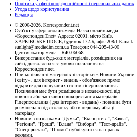
Політика у сфері конфіденційності і персональних даних
Угода щодо користування
Редакція
© 2000-2026, Korrespondent.net
Суб'єкт у сфері онлайн-медіа Назва онлайн-медіа –
«КореспонденТ.net» Адреса: 02091, місто Київ,
ХАРКІВСЬКЕ ШОСЕ, будинок 172-Б, офіс 208/1 E-mail:
sunlight@mediadim.com.ua
Телефон: 044-205-43-00
Ідентифікатор медіа – R40-06068
Використання будь-яких матеріалів, розміщених на
сайті, дозволяється за умови посилання на
Корреспондент.net.
При копіюванні матеріалів зі сторінки « Новини України
і світу» , для інтернет - видань - обов'язкове пряме
відкрите для пошукових систем гіперпосилання .
Посилання має бути розміщена в незалежності від
повного або часткового використання матеріалів.
Гіперпосилання ( для інтернет - видань) - повинна бути
розміщена в підзаголовку або в першому абзаці
матеріалу.
Новини з позначками "Думка", "Експертиза", "Заява",
"Регіони", "Гроші", "Влада", "Вибори", "Тест-драйв",
"Спецпроекти", "Промо" публікуються на правах
реклами.