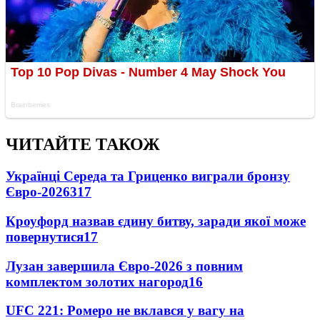
ЧИТАЙТЕ ТАКОЖ
Українці Середа та Гриценко виграли бронзу
Євро-2026
317
Кроуфорд назвав єдину битву, заради якої може
повернутися
17
Лузан завершила Євро-2026 з повним
комплектом золотих нагород
16
UFC 221: Ромеро не вклався у вагу на