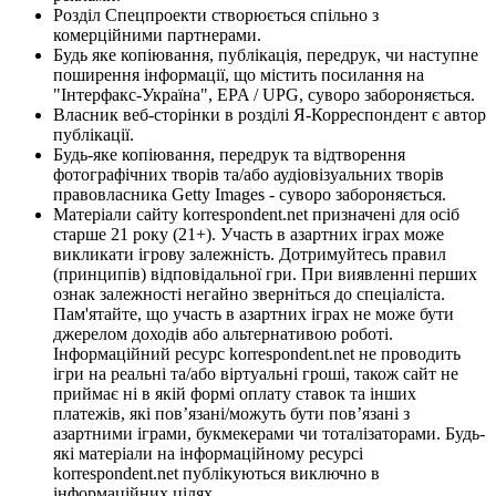
Розділ Спецпроекти створюється спільно з
комерційними партнерами.
Будь яке копіювання, публікація, передрук, чи наступне
поширення інформації, що містить посилання на
"Інтерфакс-Україна", EPA / UPG, суворо забороняється.
Власник веб-сторінки в розділі Я-Корреспондент є автор
публікації.
Будь-яке копіювання, передрук та відтворення
фотографічних творів та/або аудіовізуальних творів
правовласника Getty Images - суворо забороняється.
Матеріали сайту korrespondent.net призначені для осіб
старше 21 року (21+). Участь в азартних іграх може
викликати ігрову залежність. Дотримуйтесь правил
(принципів) відповідальної гри. При виявленні перших
ознак залежності негайно зверніться до спеціаліста.
Пам'ятайте, що участь в азартних іграх не може бути
джерелом доходів або альтернативою роботі.
Інформаційний ресурс korrespondent.net не проводить
ігри на реальні та/або віртуальні гроші, також сайт не
приймає ні в якій формі оплату ставок та інших
платежів, які пов’язані/можуть бути пов’язані з
азартними іграми, букмекерами чи тоталізаторами. Будь-
які матеріали на інформаційному ресурсі
korrespondent.net публікуються виключно в
інформаційних цілях.