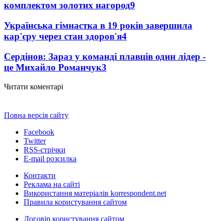
комплектом золотих нагород
9
Українська гімнастка в 19 років завершила
кар'єру через стан здоров'я
4
Сердінов: Зараз у команді плавців один лідер -
це Михайло Романчук
3
Читати коментарі
Повна версія сайту
Facebook
Twitter
RSS-стрічки
E-mail розсилка
Контакти
Реклама на сайті
Використання матеріалів korrespondent.net
Правила користування сайтом
Договір користування сайтом