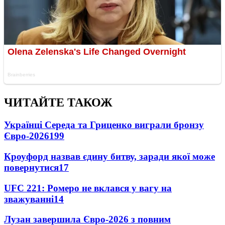
ЧИТАЙТЕ ТАКОЖ
Українці Середа та Гриценко виграли бронзу
Євро-2026
199
Кроуфорд назвав єдину битву, заради якої може
повернутися
17
UFC 221: Ромеро не вклався у вагу на
зважуванні
14
Лузан завершила Євро-2026 з повним