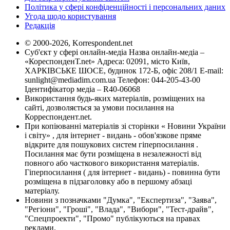
Політика у сфері конфіденційності і персональних даних
Угода щодо користування
Редакція
© 2000-2026, Korrespondent.net
Суб'єкт у сфері онлайн-медіа Назва онлайн-медіа –
«КореспонденТ.net» Адреса: 02091, місто Київ,
ХАРКІВСЬКЕ ШОСЕ, будинок 172-Б, офіс 208/1 E-mail:
sunlight@mediadim.com.ua
Телефон: 044-205-43-00
Ідентифікатор медіа – R40-06068
Використання будь-яких матеріалів, розміщених на
сайті, дозволяється за умови посилання на
Корреспондент.net.
При копіюванні матеріалів зі сторінки « Новини України
і світу» , для інтернет - видань - обов'язкове пряме
відкрите для пошукових систем гіперпосилання .
Посилання має бути розміщена в незалежності від
повного або часткового використання матеріалів.
Гіперпосилання ( для інтернет - видань) - повинна бути
розміщена в підзаголовку або в першому абзаці
матеріалу.
Новини з позначками "Думка", "Експертиза", "Заява",
"Регіони", "Гроші", "Влада", "Вибори", "Тест-драйв",
"Спецпроекти", "Промо" публікуються на правах
реклами.