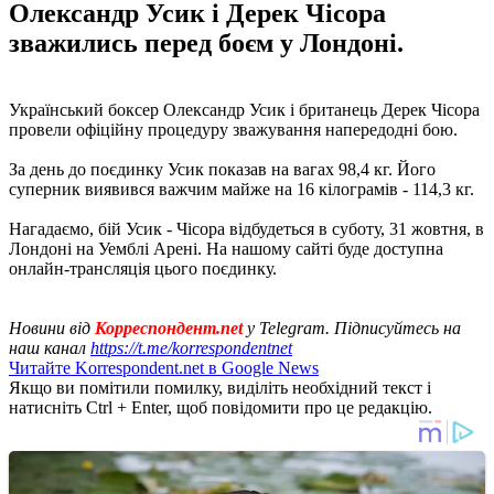
Олександр Усик і Дерек Чісора
зважились перед боєм у Лондоні.
Український боксер Олександр Усик і британець Дерек Чісора
провели офіційну процедуру зважування напередодні бою.
За день до поєдинку Усик показав на вагах 98,4 кг. Його
суперник виявився важчим майже на 16 кілограмів - 114,3 кг.
Нагадаємо, бій Усик - Чісора відбудеться в суботу, 31 жовтня, в
Лондоні на Уемблі Арені. На нашому сайті буде доступна
онлайн-трансляція цього поєдинку.
Новини від
Корреспондент.net
у Telegram. Підписуйтесь на
наш канал
https://t.me/korrespondentnet
Читайте Korrespondent.net в Google News
Якщо ви помітили помилку, виділіть необхідний текст і
натисніть Ctrl + Enter, щоб повідомити про це редакцію.