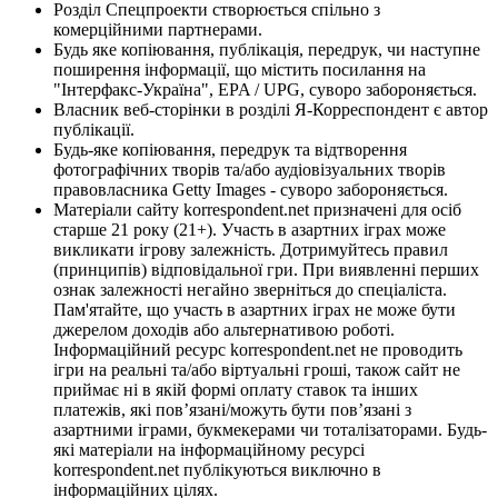
Розділ Спецпроекти створюється спільно з
комерційними партнерами.
Будь яке копіювання, публікація, передрук, чи наступне
поширення інформації, що містить посилання на
"Інтерфакс-Україна", EPA / UPG, суворо забороняється.
Власник веб-сторінки в розділі Я-Корреспондент є автор
публікації.
Будь-яке копіювання, передрук та відтворення
фотографічних творів та/або аудіовізуальних творів
правовласника Getty Images - суворо забороняється.
Матеріали сайту korrespondent.net призначені для осіб
старше 21 року (21+). Участь в азартних іграх може
викликати ігрову залежність. Дотримуйтесь правил
(принципів) відповідальної гри. При виявленні перших
ознак залежності негайно зверніться до спеціаліста.
Пам'ятайте, що участь в азартних іграх не може бути
джерелом доходів або альтернативою роботі.
Інформаційний ресурс korrespondent.net не проводить
ігри на реальні та/або віртуальні гроші, також сайт не
приймає ні в якій формі оплату ставок та інших
платежів, які пов’язані/можуть бути пов’язані з
азартними іграми, букмекерами чи тоталізаторами. Будь-
які матеріали на інформаційному ресурсі
korrespondent.net публікуються виключно в
інформаційних цілях.