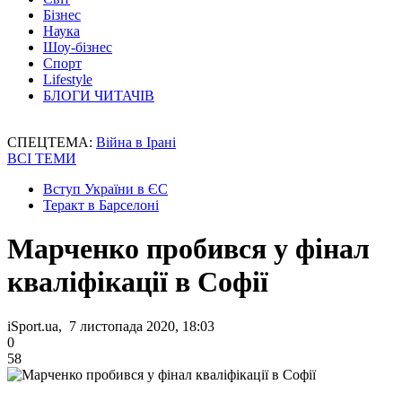
Бізнес
Наука
Шоу-бізнес
Спорт
Lifestyle
БЛОГИ ЧИТАЧІВ
СПЕЦТЕМА:
Війна в Ірані
ВСІ ТЕМИ
Вступ України в ЄС
Теракт в Барселоні
Марченко пробився у фінал
кваліфікації в Софії
iSport.ua, 7 листопада 2020, 18:03
0
58