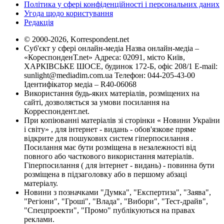
Політика у сфері конфіденційності і персональних даних
Угода щодо користування
Редакція
© 2000-2026, Korrespondent.net
Суб'єкт у сфері онлайн-медіа Назва онлайн-медіа –
«КореспонденТ.net» Адреса: 02091, місто Київ,
ХАРКІВСЬКЕ ШОСЕ, будинок 172-Б, офіс 208/1 E-mail:
sunlight@mediadim.com.ua
Телефон: 044-205-43-00
Ідентифікатор медіа – R40-06068
Використання будь-яких матеріалів, розміщених на
сайті, дозволяється за умови посилання на
Корреспондент.net.
При копіюванні матеріалів зі сторінки « Новини України
і світу» , для інтернет - видань - обов'язкове пряме
відкрите для пошукових систем гіперпосилання .
Посилання має бути розміщена в незалежності від
повного або часткового використання матеріалів.
Гіперпосилання ( для інтернет - видань) - повинна бути
розміщена в підзаголовку або в першому абзаці
матеріалу.
Новини з позначками "Думка", "Експертиза", "Заява",
"Регіони", "Гроші", "Влада", "Вибори", "Тест-драйв",
"Спецпроекти", "Промо" публікуються на правах
реклами.