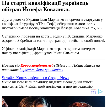
На старті кваліфікації українець
обіграв Йозефа Ковалика.
Друга ракетка України Ілля Марченко з перемоги стартував у
кваліфікації турніру АТР в Софії, обігравши в двох сетах
шостого номера посіву кваліфікації Йозефа Ковалика 7:5, 6:3.
Суперники провели на корті 1 годину і 36 хвилин. Марченко
оформив 3 брейки за матч і програв один гейм на своїй подачі.
У фіналі кваліфікації Марченко зіграє з першим номером
посіву кваліфікації, французом Жиль Симоном.
Новини від
Корреспондент.net
в Telegram. Підписуйтесь на
наш канал
https://t.me/korrespondentnet
Читайте Korrespondent.net в Google News
Якщо ви помітили помилку, виділіть необхідний текст і
натисніть Ctrl + Enter, щоб повідомити про це редакцію.