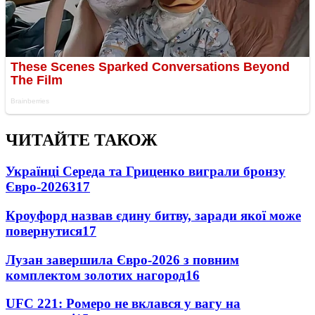
ЧИТАЙТЕ ТАКОЖ
Українці Середа та Гриценко виграли бронзу
Євро-2026
317
Кроуфорд назвав єдину битву, заради якої може
повернутися
17
Лузан завершила Євро-2026 з повним
комплектом золотих нагород
16
UFC 221: Ромеро не вклався у вагу на