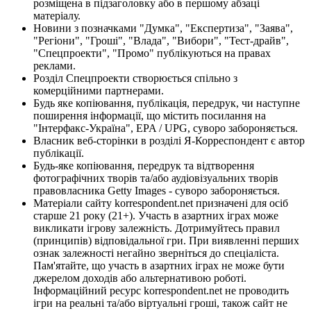
розміщена в підзаголовку або в першому абзаці
матеріалу.
Новини з позначками "Думка", "Експертиза", "Заява",
"Регіони", "Гроші", "Влада", "Вибори", "Тест-драйв",
"Спецпроекти", "Промо" публікуються на правах
реклами.
Розділ Спецпроекти створюється спільно з
комерційними партнерами.
Будь яке копіювання, публікація, передрук, чи наступне
поширення інформації, що містить посилання на
"Інтерфакс-Україна", EPA / UPG, суворо забороняється.
Власник веб-сторінки в розділі Я-Корреспондент є автор
публікації.
Будь-яке копіювання, передрук та відтворення
фотографічних творів та/або аудіовізуальних творів
правовласника Getty Images - суворо забороняється.
Матеріали сайту korrespondent.net призначені для осіб
старше 21 року (21+). Участь в азартних іграх може
викликати ігрову залежність. Дотримуйтесь правил
(принципів) відповідальної гри. При виявленні перших
ознак залежності негайно зверніться до спеціаліста.
Пам'ятайте, що участь в азартних іграх не може бути
джерелом доходів або альтернативою роботі.
Інформаційний ресурс korrespondent.net не проводить
ігри на реальні та/або віртуальні гроші, також сайт не