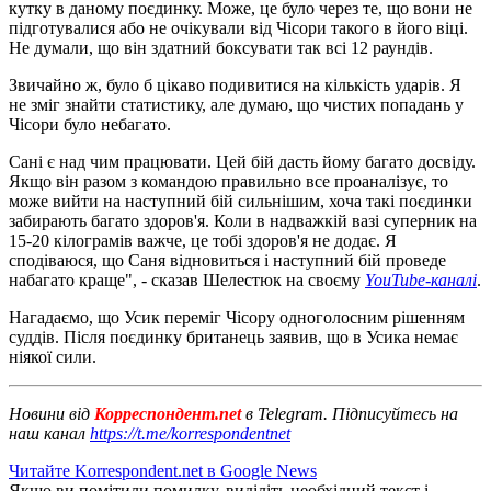
кутку в даному поєдинку. Може, це було через те, що вони не
підготувалися або не очікували від Чісори такого в його віці.
Не думали, що він здатний боксувати так всі 12 раундів.
Звичайно ж, було б цікаво подивитися на кількість ударів. Я
не зміг знайти статистику, але думаю, що чистих попадань у
Чісори було небагато.
Сані є над чим працювати. Цей бій дасть йому багато досвіду.
Якщо він разом з командою правильно все проаналізує, то
може вийти на наступний бій сильнішим, хоча такі поєдинки
забирають багато здоров'я. Коли в надважкій вазі суперник на
15-20 кілограмів важче, це тобі здоров'я не додає. Я
сподіваюся, що Саня відновиться і наступний бій проведе
набагато краще", - сказав Шелестюк на своєму
YouTube-каналі
.
Нагадаємо, що Усик переміг Чісору одноголосним рішенням
суддів. Після поєдинку британець заявив, що в Усика немає
ніякої сили.
Новини від
Корреспондент.net
в Telegram. Підписуйтесь на
наш канал
https://t.me/korrespondentnet
Читайте Korrespondent.net в Google News
Якщо ви помітили помилку, виділіть необхідний текст і