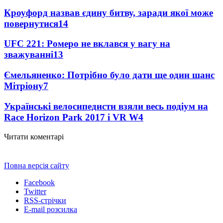
Кроуфорд назвав єдину битву, заради якої може
повернутися
14
UFC 221: Ромеро не вклався у вагу на
зважуванні
13
Ємельяненко: Потрібно було дати ще один шанс
Мітріону
7
Українські велосипедисти взяли весь подіум на
Race Horizon Park 2017 і VR W
4
Читати коментарі
Повна версія сайту
Facebook
Twitter
RSS-стрічки
E-mail розсилка