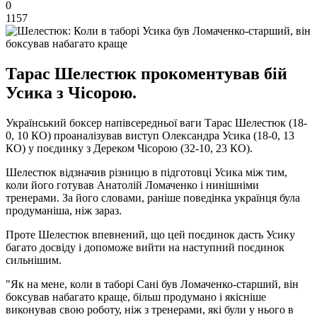
0
1157
Тарас Шелестюк прокоментував бій
Усика з Чісорою.
Український боксер напівсередньої ваги Тарас Шелестюк (18-
0, 10 КО) проаналізував виступ Олександра Усика (18-0, 13
КО) у поєдинку з Дереком Чісорою (32-10, 23 КО).
Шелестюк відзначив різницю в підготовці Усика між тим,
коли його готував Анатолій Ломаченко і нинішніми
тренерами. За його словами, раніше поведінка українця була
продуманіша, ніж зараз.
Проте Шелестюк впевнений, що цей поєдинок дасть Усику
багато досвіду і допоможе вийти на наступний поєдинок
сильнішим.
"Як на мене, коли в таборі Сані був Ломаченко-старший, він
боксував набагато краще, більш продумано і якісніше
виконував свою роботу, ніж з тренерами, які були у нього в