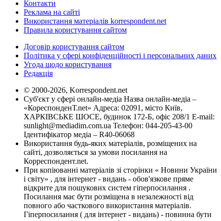
Контакти
Реклама на сайті
Використання матеріалів korrespondent.net
Правила користування сайтом
Договір користування сайтом
Політика у сфері конфіденційності і персональних даних
Угода щодо користування
Редакція
© 2000-2026, Korrespondent.net
Суб'єкт у сфері онлайн-медіа Назва онлайн-медіа –
«КореспонденТ.net» Адреса: 02091, місто Київ,
ХАРКІВСЬКЕ ШОСЕ, будинок 172-Б, офіс 208/1 E-mail:
sunlight@mediadim.com.ua
Телефон: 044-205-43-00
Ідентифікатор медіа – R40-06068
Використання будь-яких матеріалів, розміщених на
сайті, дозволяється за умови посилання на
Корреспондент.net.
При копіюванні матеріалів зі сторінки « Новини України
і світу» , для інтернет - видань - обов'язкове пряме
відкрите для пошукових систем гіперпосилання .
Посилання має бути розміщена в незалежності від
повного або часткового використання матеріалів.
Гіперпосилання ( для інтернет - видань) - повинна бути