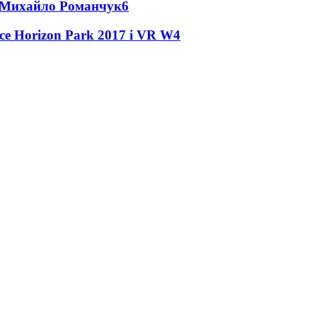
це Михайло Романчук
6
ce Horizon Park 2017 і VR W
4