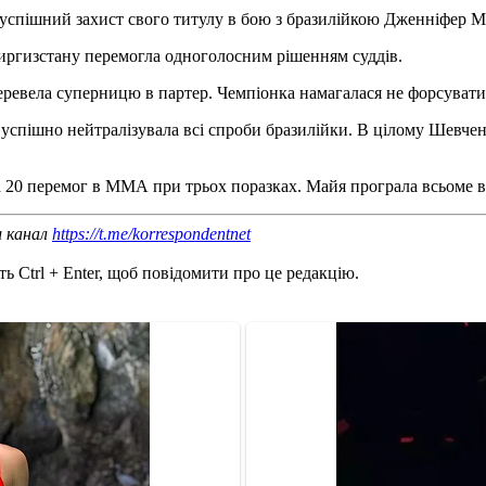
успішний захист свого титулу в бою з бразилійкою Дженніфер М
Киргизстану перемогла одноголосним рішенням суддів.
еревела суперницю в партер. Чемпіонка намагалася не форсувати п
спішно нейтралізувала всі спроби бразилійки. В цілому Шевченко 
а 20 перемог в ММА при трьох поразках. Майя програла всьоме в 
ш канал
https://t.me/korrespondentnet
ь Ctrl + Enter, щоб повідомити про це редакцію.