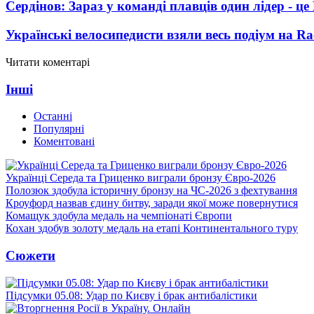
Сердінов: Зараз у команді плавців один лідер - 
Українські велосипедисти взяли весь подіум на Ra
Читати коментарі
Інші
Останні
Популярні
Коментовані
Українці Середа та Гриценко виграли бронзу Євро-2026
Полозюк здобула історичну бронзу на ЧС-2026 з фехтування
Кроуфорд назвав єдину битву, заради якої може повернутися
Комащук здобула медаль на чемпіонаті Європи
Кохан здобув золоту медаль на етапі Континентального туру
Сюжети
Підсумки 05.08: Удар по Києву і брак антибалістики