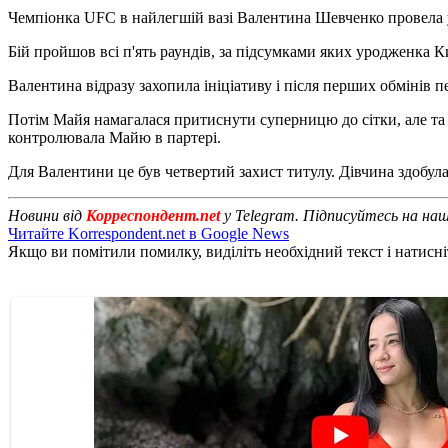
Чемпіонка UFC в найлегшій вазі Валентина Шевченко провела 
Бій пройшов всі п'ять раундів, за підсумками яких уродженка 
Валентина відразу захопила ініціативу і після перших обмінів п
Потім Майя намагалася притиснути суперницю до сітки, але та у
контролювала Майю в партері.
Для Валентини це був четвертий захист титулу. Дівчина здобул
Новини від
Корреспондент.net
у Telegram. Підписуйтесь на на
Читайте Korrespondent.net в Google News
Якщо ви помітили помилку, виділіть необхідний текст і натисніт