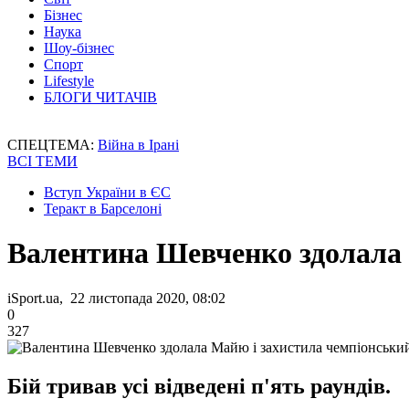
Бізнес
Наука
Шоу-бізнес
Спорт
Lifestyle
БЛОГИ ЧИТАЧІВ
СПЕЦТЕМА:
Війна в Ірані
ВСІ ТЕМИ
Вступ України в ЄС
Теракт в Барселоні
Валентина Шевченко здолала 
iSport.ua, 22 листопада 2020, 08:02
0
327
Бій тривав усі відведені п'ять раундів.