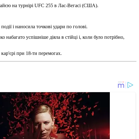
айєю на турнірі UFC 255 в Лас-Вегасі (США).
одії і наносила точкові удари по голові.
набагато успішніше діяла в стійці і, коли було потрібно,
кар'єрі при 18-ти перемогах.