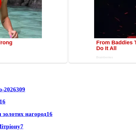
о-2026
309
16
 золотих нагород
16
Мітріону
7