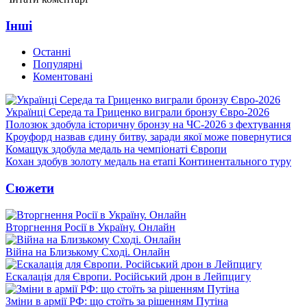
Інші
Останні
Популярні
Коментовані
Українці Середа та Гриценко виграли бронзу Євро-2026
Полозюк здобула історичну бронзу на ЧС-2026 з фехтування
Кроуфорд назвав єдину битву, заради якої може повернутися
Комащук здобула медаль на чемпіонаті Європи
Кохан здобув золоту медаль на етапі Континентального туру
Сюжети
Вторгнення Росії в Україну. Онлайн
Війна на Близькому Сході. Онлайн
Ескалація для Європи. Російський дрон в Лейпцигу
Зміни в армії РФ: що стоїть за рішенням Путіна