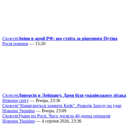
Сюжет
Зміни в армії РФ: що стоїть за рішенням Путіна
Росія новини
— 15:20
Сюжет
Диверсія в Лейпцигу. Дрон біля українського літака
Новини світу
— Вчора, 23:36
Сюжет
"Намагаються зламати Київ". Реакція Заходу на удар
Новини України
— Вчора, 23:09
Сюжет
Удари по Росії. Чого досягла 40-денна операція
Новини України
— 4 серпня 2026, 23:36