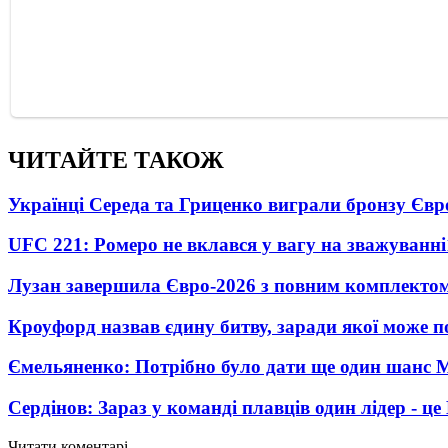
ЧИТАЙТЕ ТАКОЖ
Українці Середа та Гриценко виграли бронзу Євр
UFC 221: Ромеро не вклався у вагу на зважуванні
Лузан завершила Євро-2026 з повним комплектом
Кроуфорд назвав єдину битву, заради якої може 
Ємельяненко: Потрібно було дати ще один шанс 
Сердінов: Зараз у команді плавців один лідер - 
Читати коментарі