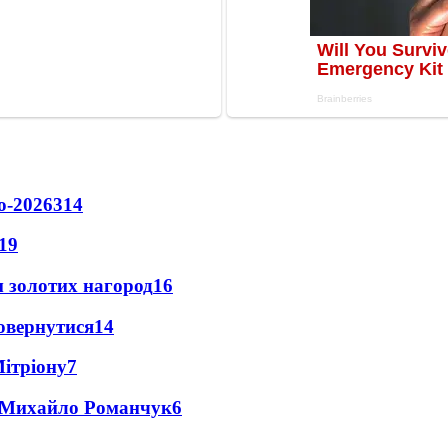
о-2026
314
19
 золотих нагород
16
повернутися
14
Мітріону
7
це Михайло Романчук
6