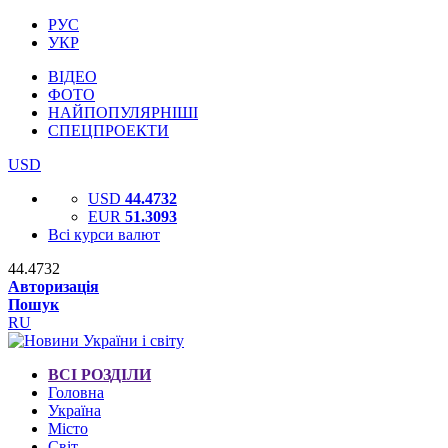
РУС
УКР
ВІДЕО
ФОТО
НАЙПОПУЛЯРНІШІ
СПЕЦПРОЕКТИ
USD
USD
44.4732
EUR
51.3093
Всі курси валют
44.4732
Авторизація
Пошук
RU
ВСІ РОЗДІЛИ
Головна
Україна
Місто
Світ