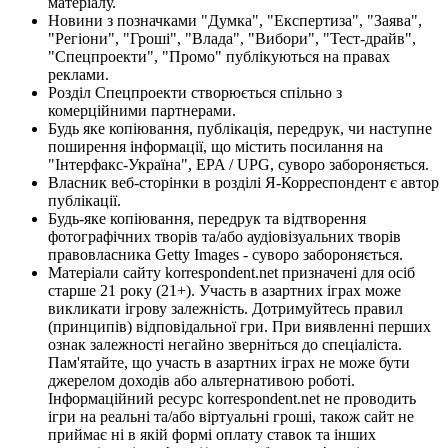
матеріалу.
Новини з позначками "Думка", "Експертиза", "Заява",
"Регіони", "Гроші", "Влада", "Вибори", "Тест-драйв",
"Спецпроекти", "Промо" публікуються на правах
реклами.
Розділ Спецпроекти створюється спільно з
комерційними партнерами.
Будь яке копіювання, публікація, передрук, чи наступне
поширення інформації, що містить посилання на
"Інтерфакс-Україна", EPA / UPG, суворо забороняється.
Власник веб-сторінки в розділі Я-Корреспондент є автор
публікації.
Будь-яке копіювання, передрук та відтворення
фотографічних творів та/або аудіовізуальних творів
правовласника Getty Images - суворо забороняється.
Матеріали сайту korrespondent.net призначені для осіб
старше 21 року (21+). Участь в азартних іграх може
викликати ігрову залежність. Дотримуйтесь правил
(принципів) відповідальної гри. При виявленні перших
ознак залежності негайно зверніться до спеціаліста.
Пам'ятайте, що участь в азартних іграх не може бути
джерелом доходів або альтернативою роботі.
Інформаційний ресурс korrespondent.net не проводить
ігри на реальні та/або віртуальні гроші, також сайт не
приймає ні в якій формі оплату ставок та інших