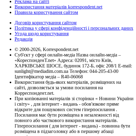
Реклама на сайті
Використання матеріалів korrespondent.net
Правила користування сайтом
Договір користування сайтом
Політика у сфері конфіденційності і персональних даних
Угода щодо користування
Редакція
© 2000-2026, Korrespondent.net
Суб'єкт у сфері онлайн-медіа Назва онлайн-медіа –
«КореспонденТ.net» Адреса: 02091, місто Київ,
ХАРКІВСЬКЕ ШОСЕ, будинок 172-Б, офіс 208/1 E-mail:
sunlight@mediadim.com.ua
Телефон: 044-205-43-00
Ідентифікатор медіа – R40-06068
Використання будь-яких матеріалів, розміщених на
сайті, дозволяється за умови посилання на
Корреспондент.net.
При копіюванні матеріалів зі сторінки « Новини України
і світу» , для інтернет - видань - обов'язкове пряме
відкрите для пошукових систем гіперпосилання .
Посилання має бути розміщена в незалежності від
повного або часткового використання матеріалів.
Гіперпосилання ( для інтернет - видань) - повинна бути
розміщена в підзаголовку або в першому абзаці