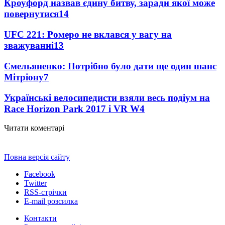
Кроуфорд назвав єдину битву, заради якої може
повернутися
14
UFC 221: Ромеро не вклався у вагу на
зважуванні
13
Ємельяненко: Потрібно було дати ще один шанс
Мітріону
7
Українські велосипедисти взяли весь подіум на
Race Horizon Park 2017 і VR W
4
Читати коментарі
Повна версія сайту
Facebook
Twitter
RSS-стрічки
E-mail розсилка
Контакти