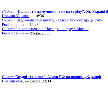
Сюжет
"Полювати на лучника, а не на стрілу". Як Україні 
Новини України
— 16:36
Сюжет
Загадковий звук вибуху налякав Москву: що це було
Росія новини
— 15:27
Сюжет
Бенкет генералів. Наслідки вибуху в Москві
Росія новини
— Вчора, 23:58
Сюжет
Брудні технології. Атаки РФ на вибори у Франції
Новини світу
— Вчора, 23:39