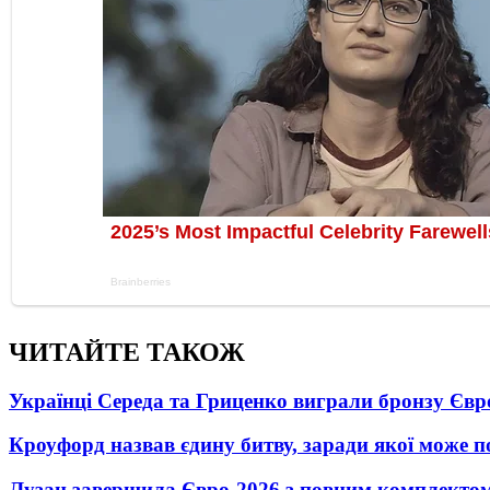
ЧИТАЙТЕ ТАКОЖ
Українці Середа та Гриценко виграли бронзу Євр
Кроуфорд назвав єдину битву, заради якої може 
Лузан завершила Євро-2026 з повним комплектом