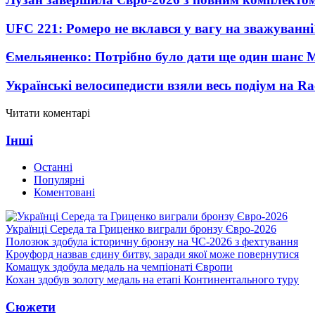
UFC 221: Ромеро не вклався у вагу на зважуванні
Ємельяненко: Потрібно було дати ще один шанс 
Українські велосипедисти взяли весь подіум на Ra
Читати коментарі
Інші
Останні
Популярні
Коментовані
Українці Середа та Гриценко виграли бронзу Євро-2026
Полозюк здобула історичну бронзу на ЧС-2026 з фехтування
Кроуфорд назвав єдину битву, заради якої може повернутися
Комащук здобула медаль на чемпіонаті Європи
Кохан здобув золоту медаль на етапі Континентального туру
Сюжети