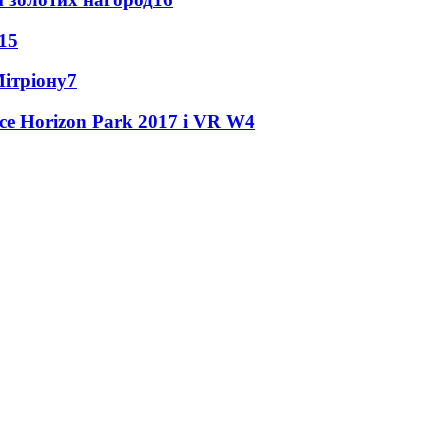
15
Мітріону
7
ce Horizon Park 2017 і VR W
4