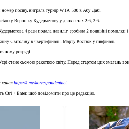
 номер посіву, виграла турнір WTA-500 в Абу-Дабі.
сіянку Вероніку Кудерметову у двох сетах 2:6, 2:6.
Кудерметова 4 рази подала навиліт, зробила 2 подвійні помилки і 
ліну Світоліну в чвертьфіналі і Марту Костюк у півфіналі.
очному розряді.
єрі стане сьомою ракеткою світу. Перед стартом цих змагань во
ш канал
https://t.me/korrespondentnet
ь Ctrl + Enter, щоб повідомити про це редакцію.