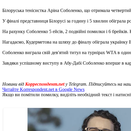
Білоруська тенісистка Аріна Соболенко, що отримала четвертий
У фіналі представниця Білорусі за годину і 5 хвилин обіграла ро
На рахунку Соболенко 5 ейсів, 2 подвійні помилки і 6 брейків. 
Нагадаємо, Кудерметова на шляху до фіналу обіграла українку Е
Соболенко виграла свій дев'ятий титул на турнірах WTA в один
Завдяки успішному виступу в Абу-Дабі Соболенко вперше в кар'
Новини від
Корреспондент.net
у Telegram. Підписуйтесь на на
Читайте Korrespondent.net в Google News
Якщо ви помітили помилку, виділіть необхідний текст і натисніт