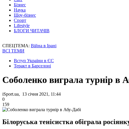
Бізнес
Наука
Шоу-бізнес
Спорт
Lifestyle
БЛОГИ ЧИТАЧІВ
СПЕЦТЕМА:
Війна в Ірані
ВСІ ТЕМИ
Вступ України в ЄС
Теракт в Барселоні
Соболенко виграла турнір в А
iSport.ua, 13 січня 2021, 11:44
0
159
Білоруська тенісистка обіграла росіянку