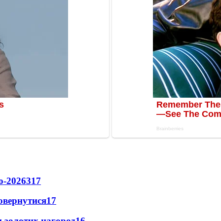
о-2026
317
повернутися
17
 золотих нагород
16