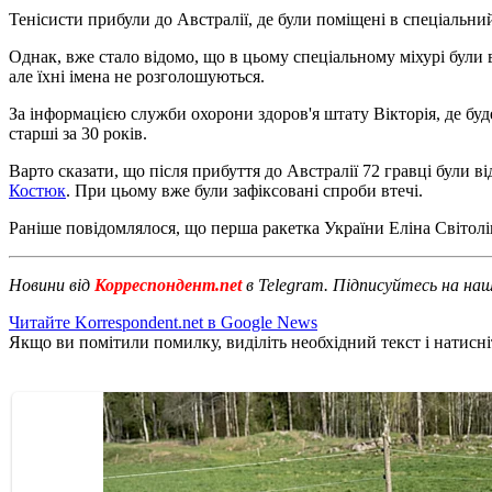
Тенісисти прибули до Австралії, де були поміщені в спеціальни
Однак, вже стало відомо, що в цьому спеціальному міхурі були
але їхні імена не розголошуються.
За інформацією служби охорони здоров'я штату Вікторія, де буде
старші за 30 років.
Варто сказати, що після прибуття до Австралії 72 гравці були в
Костюк
. При цьому вже були зафіксовані спроби втечі.
Раніше повідомлялося, що перша ракетка України Еліна Світол
Новини від
Корреспондент.net
в Telegram. Підписуйтесь на на
Читайте Korrespondent.net в Google News
Якщо ви помітили помилку, виділіть необхідний текст і натисніт