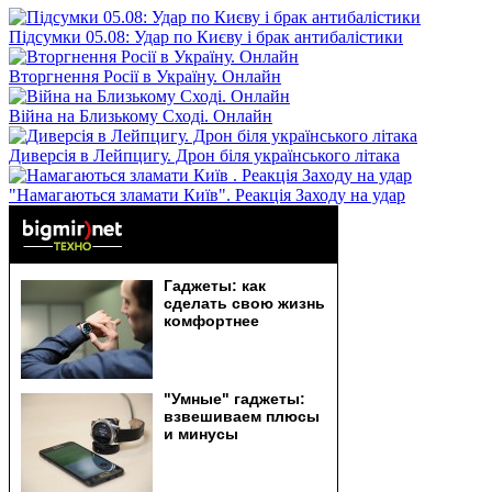
Підсумки 05.08: Удар по Києву і брак антибалістики
Вторгнення Росії в Україну. Онлайн
Війна на Близькому Сході. Онлайн
Диверсія в Лейпцигу. Дрон біля українського літака
"Намагаються зламати Київ". Реакція Заходу на удар