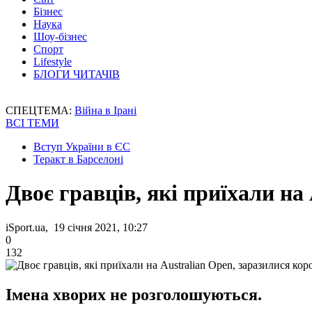
Бізнес
Наука
Шоу-бізнес
Спорт
Lifestyle
БЛОГИ ЧИТАЧІВ
СПЕЦТЕМА:
Війна в Ірані
ВСІ ТЕМИ
Вступ України в ЄС
Теракт в Барселоні
Двоє гравців, які приїхали на
iSport.ua, 19 січня 2021, 10:27
0
132
Імена хворих не розголошуються.