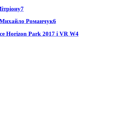
Мітріону
7
це Михайло Романчук
6
ce Horizon Park 2017 і VR W
4