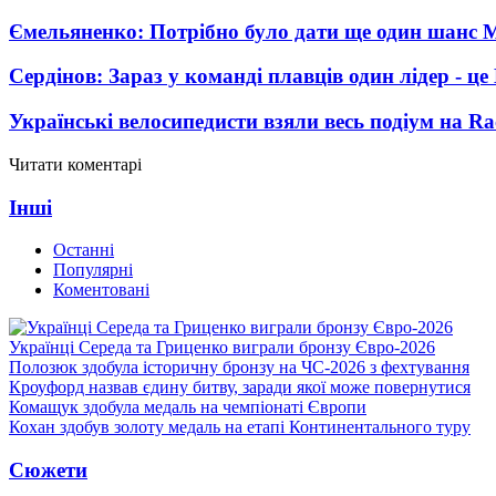
Ємельяненко: Потрібно було дати ще один шанс 
Сердінов: Зараз у команді плавців один лідер - 
Українські велосипедисти взяли весь подіум на Ra
Читати коментарі
Інші
Останні
Популярні
Коментовані
Українці Середа та Гриценко виграли бронзу Євро-2026
Полозюк здобула історичну бронзу на ЧС-2026 з фехтування
Кроуфорд назвав єдину битву, заради якої може повернутися
Комащук здобула медаль на чемпіонаті Європи
Кохан здобув золоту медаль на етапі Континентального туру
Сюжети