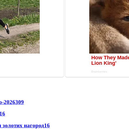
о-2026
309
16
 золотих нагород
16