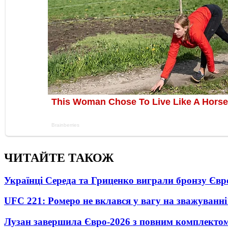
ЧИТАЙТЕ ТАКОЖ
Українці Середа та Гриценко виграли бронзу Євр
UFC 221: Ромеро не вклався у вагу на зважуванні
Лузан завершила Євро-2026 з повним комплектом