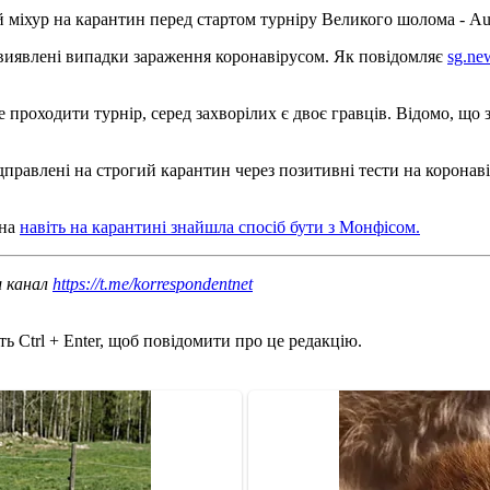
й міхур на карантин перед стартом турніру Великого шолома - Aus
 виявлені випадки зараження коронавірусом. Як повідомляє
sg.ne
 проходити турнір, серед захворілих є двоє гравців. Відомо, що за
ідправлені на строгий карантин через позитивні тести на коронаві
іна
навіть на карантині знайшла спосіб бути з Монфісом.
ш канал
https://t.me/korrespondentnet
ь Ctrl + Enter, щоб повідомити про це редакцію.