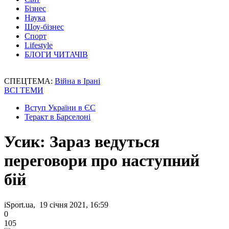
Бізнес
Наука
Шоу-бізнес
Спорт
Lifestyle
БЛОГИ ЧИТАЧІВ
СПЕЦТЕМА:
Війна в Ірані
ВСІ ТЕМИ
Вступ України в ЄС
Теракт в Барселоні
Усик: Зараз ведуться
переговори про наступний
бій
iSport.ua, 19 січня 2021, 16:59
0
105