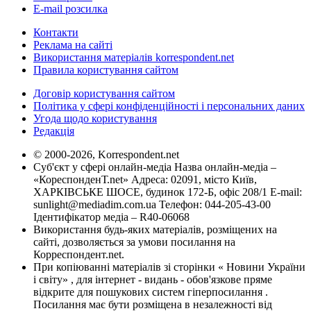
E-mail розсилка
Контакти
Реклама на сайті
Використання матеріалів korrespondent.net
Правила користування сайтом
Договір користування сайтом
Політика у сфері конфіденційності і персональних даних
Угода щодо користування
Редакція
© 2000-2026, Korrespondent.net
Суб'єкт у сфері онлайн-медіа Назва онлайн-медіа –
«КореспонденТ.net» Адреса: 02091, місто Київ,
ХАРКІВСЬКЕ ШОСЕ, будинок 172-Б, офіс 208/1 E-mail:
sunlight@mediadim.com.ua
Телефон: 044-205-43-00
Ідентифікатор медіа – R40-06068
Використання будь-яких матеріалів, розміщених на
сайті, дозволяється за умови посилання на
Корреспондент.net.
При копіюванні матеріалів зі сторінки « Новини України
і світу» , для інтернет - видань - обов'язкове пряме
відкрите для пошукових систем гіперпосилання .
Посилання має бути розміщена в незалежності від