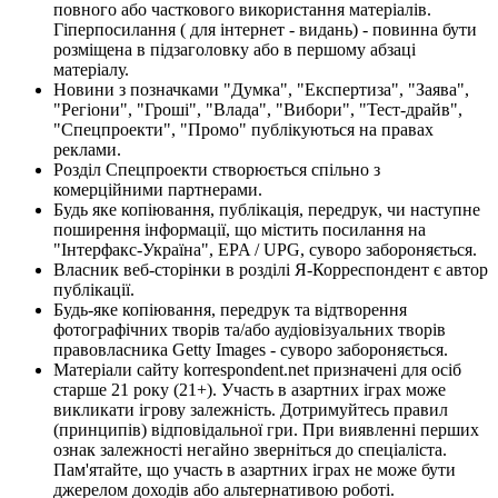
повного або часткового використання матеріалів.
Гіперпосилання ( для інтернет - видань) - повинна бути
розміщена в підзаголовку або в першому абзаці
матеріалу.
Новини з позначками "Думка", "Експертиза", "Заява",
"Регіони", "Гроші", "Влада", "Вибори", "Тест-драйв",
"Спецпроекти", "Промо" публікуються на правах
реклами.
Розділ Спецпроекти створюється спільно з
комерційними партнерами.
Будь яке копіювання, публікація, передрук, чи наступне
поширення інформації, що містить посилання на
"Інтерфакс-Україна", EPA / UPG, суворо забороняється.
Власник веб-сторінки в розділі Я-Корреспондент є автор
публікації.
Будь-яке копіювання, передрук та відтворення
фотографічних творів та/або аудіовізуальних творів
правовласника Getty Images - суворо забороняється.
Матеріали сайту korrespondent.net призначені для осіб
старше 21 року (21+). Участь в азартних іграх може
викликати ігрову залежність. Дотримуйтесь правил
(принципів) відповідальної гри. При виявленні перших
ознак залежності негайно зверніться до спеціаліста.
Пам'ятайте, що участь в азартних іграх не може бути
джерелом доходів або альтернативою роботі.