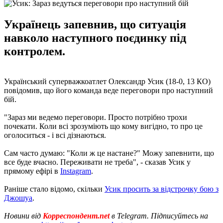
Українець запевнив, що ситуація
навколо наступного поєдинку під
контролем.
Український суперважкоатлет Олександр Усик (18-0, 13 КО)
повідомив, що його команда веде переговори про наступний
бій.
"Зараз ми ведемо переговори. Просто потрібно трохи
почекати. Коли всі зрозуміють що кому вигідно, то про це
оголоситься - і всі дізнаються.
Сам часто думаю: "Коли ж це настане?" Можу запевнити, що
все буде вчасно. Переживати не треба", - сказав Усик у
прямому ефірі в
Instagram
.
Раніше стало відомо, скільки
Усик просить за відстрочку бою з
Джошуа
.
Новини від
Корреспондент.net
в Telegram. Підписуйтесь на