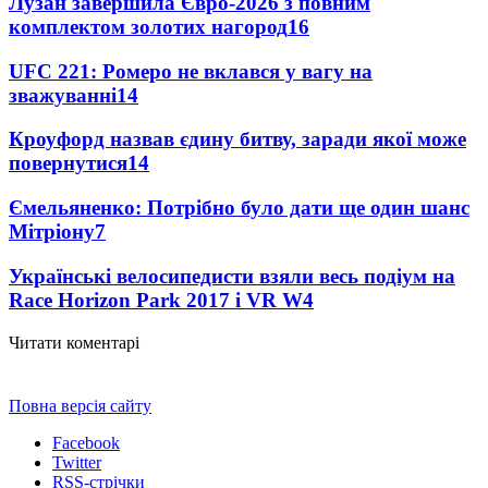
Лузан завершила Євро-2026 з повним
комплектом золотих нагород
16
UFC 221: Ромеро не вклався у вагу на
зважуванні
14
Кроуфорд назвав єдину битву, заради якої може
повернутися
14
Ємельяненко: Потрібно було дати ще один шанс
Мітріону
7
Українські велосипедисти взяли весь подіум на
Race Horizon Park 2017 і VR W
4
Читати коментарі
Повна версія сайту
Facebook
Twitter
RSS-стрічки