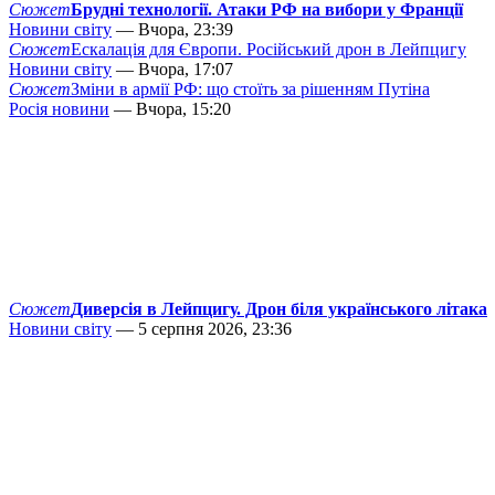
Сюжет
Брудні технології. Атаки РФ на вибори у Франції
Новини світу
— Вчора, 23:39
Сюжет
Ескалація для Європи. Російський дрон в Лейпцигу
Новини світу
— Вчора, 17:07
Сюжет
Зміни в армії РФ: що стоїть за рішенням Путіна
Росія новини
— Вчора, 15:20
Сюжет
Диверсія в Лейпцигу. Дрон біля українського літака
Новини світу
— 5 серпня 2026, 23:36