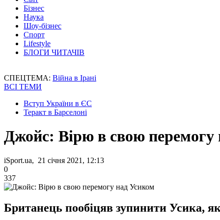
Бізнес
Наука
Шоу-бізнес
Спорт
Lifestyle
БЛОГИ ЧИТАЧІВ
СПЕЦТЕМА:
Війна в Ірані
ВСІ ТЕМИ
Вступ України в ЄС
Теракт в Барселоні
Джойс: Вірю в свою перемогу
iSport.ua, 21 січня 2021, 12:13
0
337
Британець пообіцяв зупинити Усика, якщ