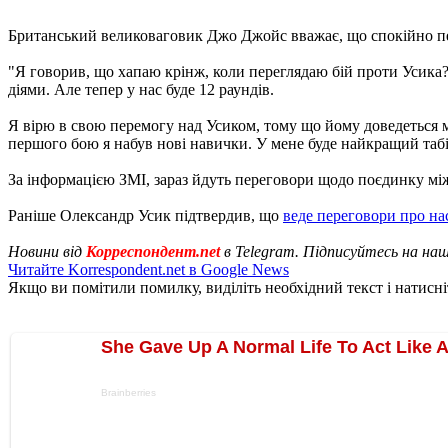
Британський великоваговик Джо Джойс вважає, що спокійно пе
"Я говорив, що хапаю крінж, коли переглядаю бій проти Усика? А
діями. Але тепер у нас буде 12 раундів.
Я вірю в свою перемогу над Усиком, тому що йому доведеться ма
першого бою я набув нові навички. У мене буде найкращий табір
За інформацією ЗМІ, зараз йдуть переговори щодо поєдинку мі
Раніше Олександр Усик підтвердив, що
веде переговори про на
Новини від
Корреспондент.net
в Telegram. Підписуйтесь на на
Читайте Korrespondent.net в Google News
Якщо ви помітили помилку, виділіть необхідний текст і натисніт