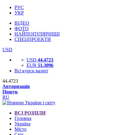
РУС
УКР
ВІДЕО
ФОТО
НАЙПОПУЛЯРНІШІ
СПЕЦПРОЕКТИ
USD
USD
44.4723
EUR
51.3096
Всі курси валют
44.4723
Авторизація
Пошук
RU
ВСІ РОЗДІЛИ
Головна
Україна
Місто
Світ