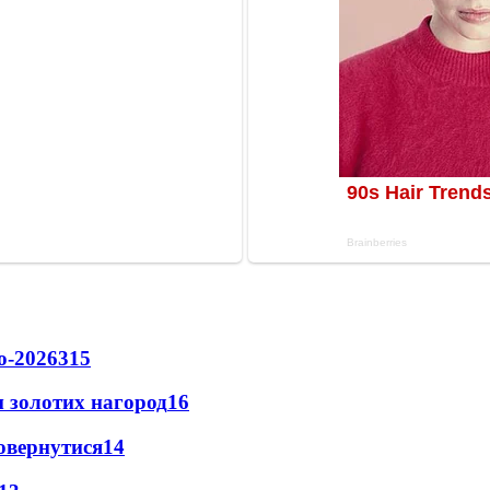
о-2026
315
 золотих нагород
16
повернутися
14