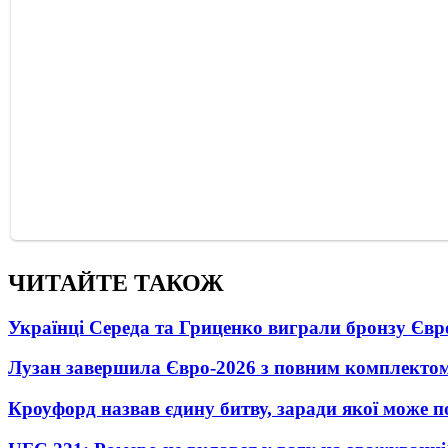
ЧИТАЙТЕ ТАКОЖ
Українці Середа та Гриценко виграли бронзу Євр
Лузан завершила Євро-2026 з повним комплектом
Кроуфорд назвав єдину битву, заради якої може 