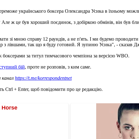
реможе українського боксера Олександра Усика в їхньому можл
ле ж це був хороший поєдинок, з добіркою обмінів, він був близь
ти зі мною справу 12 раундів, а не п'ять. І ми будемо проводити
 з лівшами, так що я буду готовий. Я зупиню Усика", - сказав Д
ж боксерами за титул тимчасового чемпіона за версією WBO.
ступний бій
, проте не розповів, з ким саме.
ш канал
https://t.me/korrespondentnet
ь Ctrl + Enter, щоб повідомити про це редакцію.