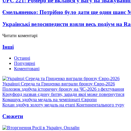
UFC 221: Ромеро не вклався у вагу на зважуванні
Ємельяненко: Потрібно було дати ще один шанс 
Українські велосипедисти взяли весь подіум на Ra
Читати коментарі
Інші
Останні
Популярні
Коментовані
Українці Середа та Гриценко виграли бронзу Євро-2026
Полозюк здобула історичну бронзу на ЧС-2026 з фехтування
Кроуфорд назвав єдину битву, заради якої може повернутися
Комащук здобула медаль на чемпіонаті Європи
Кохан здобув золоту медаль на етапі Континентального туру
Сюжети