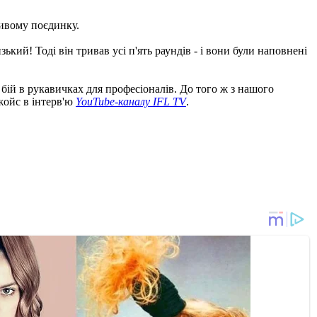
ивому поєдинку.
кий! Тоді він тривав усі п'ять раундів - і вони були наповнені
 бій в рукавичках для професіоналів. До того ж з нашого
жойс в інтерв'ю
YouTube-каналу IFL TV
.