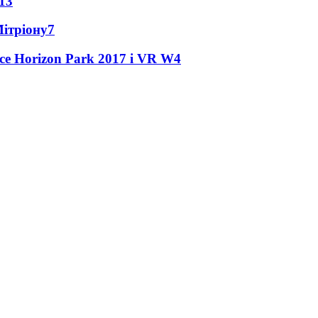
13
Мітріону
7
ce Horizon Park 2017 і VR W
4