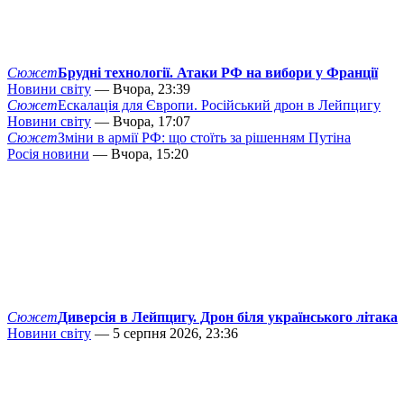
Сюжет
Брудні технології. Атаки РФ на вибори у Франції
Новини світу
— Вчора, 23:39
Сюжет
Ескалація для Європи. Російський дрон в Лейпцигу
Новини світу
— Вчора, 17:07
Сюжет
Зміни в армії РФ: що стоїть за рішенням Путіна
Росія новини
— Вчора, 15:20
Сюжет
Диверсія в Лейпцигу. Дрон біля українського літака
Новини світу
— 5 серпня 2026, 23:36