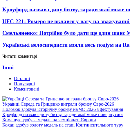
Кроуфорд назвав єдину битву, заради якої може 
UFC 221: Ромеро не вклався у вагу на зважуванні
Ємельяненко: Потрібно було дати ще один шанс 
Українські велосипедисти взяли весь подіум на Ra
Читати коментарі
Інші
Останні
Популярні
Коментовані
Українці Середа та Гриценко виграли бронзу Євро-2026
Полозюк здобула історичну бронзу на ЧС-2026 з фехтування
Кроуфорд назвав єдину битву, заради якої може повернутися
Комащук здобула медаль на чемпіонаті Європи
Кохан здобув золоту медаль на етапі Континентального туру