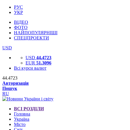
РУС
УКР
ВІДЕО
ФОТО
НАЙПОПУЛЯРНІШІ
СПЕЦПРОЕКТИ
USD
USD
44.4723
EUR
51.3096
Всі курси валют
44.4723
Авторизація
Пошук
RU
ВСІ РОЗДІЛИ
Головна
Україна
Місто
Світ