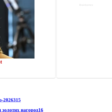
о-2026
315
 золотих нагород
16