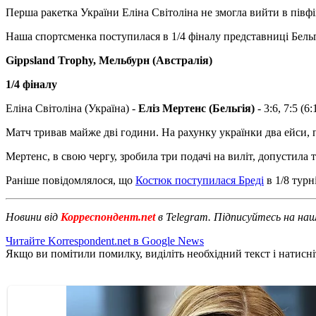
Перша ракетка України Еліна Світоліна не змогла вийти в півфі
Наша спортсменка поступилася в 1/4 фіналу представниці Бельгі
Gippsland Trophy, Мельбурн (Австралія)
1/4 фіналу
Еліна Світоліна (Україна) -
Еліз Мертенс (Бельгія)
- 3:6, 7:5 (6:
Матч тривав майже дві години. На рахунку українки два ейси, п
Мертенс, в свою чергу, зробила три подачі на виліт, допустила 
Раніше повідомлялося, що
Костюк поступилася Бреді
в 1/8 турн
Новини від
Корреспондент.net
в Telegram. Підписуйтесь на на
Читайте Korrespondent.net в Google News
Якщо ви помітили помилку, виділіть необхідний текст і натисніт