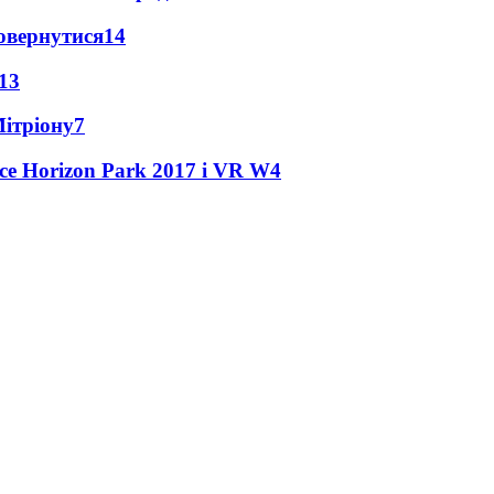
повернутися
14
13
Мітріону
7
ce Horizon Park 2017 і VR W
4