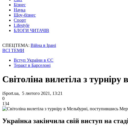
Бізнес
Наука
Шоу-бізнес
Спорт
Lifestyle
БЛОГИ ЧИТАЧІВ
СПЕЦТЕМА:
Війна в Ірані
ВСІ ТЕМИ
Вступ України в ЄС
Теракт в Барселоні
Світоліна вилетіла з турніру
iSport.ua, 5 лютого 2021, 13:21
0
134
Українка закінчила свій виступ на стад