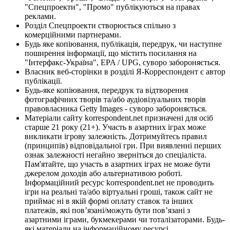
"Спецпроекти", "Промо" публікуються на правах
реклами.
Розділ Спецпроекти створюється спільно з
комерційними партнерами.
Будь яке копіювання, публікація, передрук, чи наступне
поширення інформації, що містить посилання на
"Інтерфакс-Україна", EPA / UPG, суворо забороняється.
Власник веб-сторінки в розділі Я-Корреспондент є автор
публікації.
Будь-яке копіювання, передрук та відтворення
фотографічних творів та/або аудіовізуальних творів
правовласника Getty Images - суворо забороняється.
Матеріали сайту korrespondent.net призначені для осіб
старше 21 року (21+). Участь в азартних іграх може
викликати ігрову залежність. Дотримуйтесь правил
(принципів) відповідальної гри. При виявленні перших
ознак залежності негайно зверніться до спеціаліста.
Пам'ятайте, що участь в азартних іграх не може бути
джерелом доходів або альтернативою роботі.
Інформаційний ресурс korrespondent.net не проводить
ігри на реальні та/або віртуальні гроші, також сайт не
приймає ні в якій формі оплату ставок та інших
платежів, які пов’язані/можуть бути пов’язані з
азартними іграми, букмекерами чи тоталізаторами. Будь-
які матеріали на інформаційному ресурсі