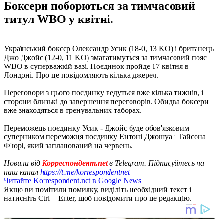
Боксери поборються за тимчасовий
титул WBO у квітні.
Український боксер Олександр Усик (18-0, 13 KO) і британець
Джо Джойс (12-0, 11 KO) змагатимуться за тимчасовий пояс
WBO в суперважкій вазі. Поєдинок пройде 17 квітня в
Лондоні. Про це повідомляють кілька джерел.
Переговори з цього поєдинку ведуться вже кілька тижнів, і
сторони близькі до завершення переговорів. Обидва боксери
вже знаходяться в тренувальних таборах.
Переможець поєдинку Усик - Джойс буде обов'язковим
суперником переможця поєдинку Ентоні Джошуа і Тайсона
Ф'юрі, який запланований на червень.
Новини від
Корреспондент.net
в Telegram. Підписуйтесь на
наш канал
https://t.me/korrespondentnet
Читайте Korrespondent.net в Google News
Якщо ви помітили помилку, виділіть необхідний текст і
натисніть Ctrl + Enter, щоб повідомити про це редакцію.