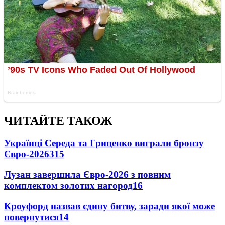
ЧИТАЙТЕ ТАКОЖ
Українці Середа та Гриценко виграли бронзу
Євро-2026
315
Лузан завершила Євро-2026 з повним
комплектом золотих нагород
16
Кроуфорд назвав єдину битву, заради якої може
повернутися
14