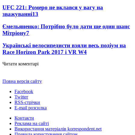
UFC 221: Ромеро не вклався у вагу на
зважуванні
13
Ємельяненко: Потрібно було дати ще один шанс
Мітріону
7
Українські велосипедисти взяли весь подіум на
Race Horizon Park 2017 і VR W
4
Читати коментарі
Повна версія сайту
Facebook
Twitter
RSS-стрічки
E-mail розсилка
Контакти
Реклама на сайті
Використання матеріалів korrespondent.net
Правила користування сайтом