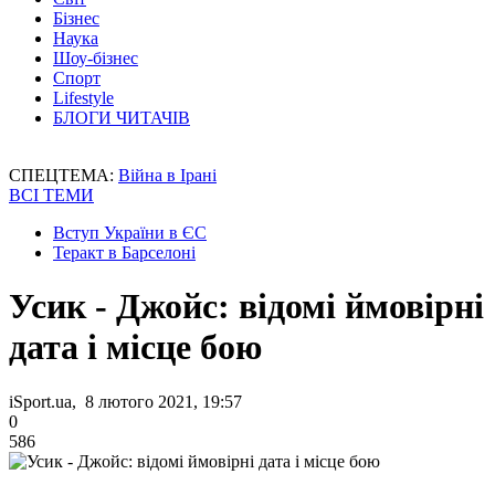
Бізнес
Наука
Шоу-бізнес
Спорт
Lifestyle
БЛОГИ ЧИТАЧІВ
СПЕЦТЕМА:
Війна в Ірані
ВСІ ТЕМИ
Вступ України в ЄС
Теракт в Барселоні
Усик - Джойс: відомі ймовірні
дата і місце бою
iSport.ua, 8 лютого 2021, 19:57
0
586