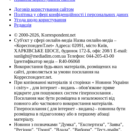
Договір користування сайтом
Політика у сфері конфіденційності і персональних даних
Угода щодо користування
Редакція
© 2000-2026, Korrespondent.net
Суб'єкт у сфері онлайн-медіа Назва онлайн-медіа –
«КореспонденТ.net» Адреса: 02091, місто Київ,
ХАРКІВСЬКЕ ШОСЕ, будинок 172-Б, офіс 208/1 E-mail:
sunlight@mediadim.com.ua
Телефон: 044-205-43-00
Ідентифікатор медіа – R40-06068
Використання будь-яких матеріалів, розміщених на
сайті, дозволяється за умови посилання на
Корреспондент.net.
При копіюванні матеріалів зі сторінки « Новини України
і світу» , для інтернет - видань - обов'язкове пряме
відкрите для пошукових систем гіперпосилання .
Посилання має бути розміщена в незалежності від
повного або часткового використання матеріалів.
Гіперпосилання ( для інтернет - видань) - повинна бути
розміщена в підзаголовку або в першому абзаці
матеріалу.
Новини з позначками "Думка", "Експертиза", "Заява",
"Регіони", "Гроші", "Влада", "Вибори", "Тест-драйв",