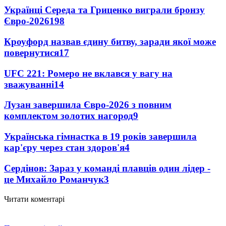
Українці Середа та Гриценко виграли бронзу
Євро-2026
198
Кроуфорд назвав єдину битву, заради якої може
повернутися
17
UFC 221: Ромеро не вклався у вагу на
зважуванні
14
Лузан завершила Євро-2026 з повним
комплектом золотих нагород
9
Українська гімнастка в 19 років завершила
кар'єру через стан здоров'я
4
Сердінов: Зараз у команді плавців один лідер -
це Михайло Романчук
3
Читати коментарі