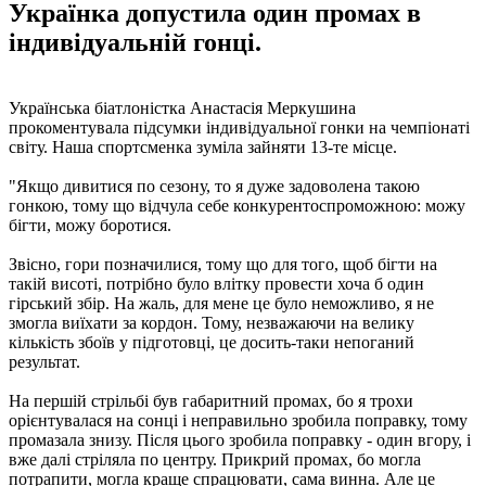
Українка допустила один промах в
індивідуальній гонці.
Українська біатлоністка Анастасія Меркушина
прокоментувала підсумки індивідуальної гонки на чемпіонаті
світу. Наша спортсменка зуміла зайняти 13-те місце.
"Якщо дивитися по сезону, то я дуже задоволена такою
гонкою, тому що відчула себе конкурентоспроможною: можу
бігти, можу боротися.
Звісно, гори позначилися, тому що для того, щоб бігти на
такій висоті, потрібно було влітку провести хоча б один
гірський збір. На жаль, для мене це було неможливо, я не
змогла виїхати за кордон. Тому, незважаючи на велику
кількість збоїв у підготовці, це досить-таки непоганий
результат.
На першій стрільбі був габаритний промах, бо я трохи
орієнтувалася на сонці і неправильно зробила поправку, тому
промазала знизу. Після цього зробила поправку - один вгору, і
вже далі стріляла по центру. Прикрий промах, бо могла
потрапити, могла краще спрацювати, сама винна. Але це