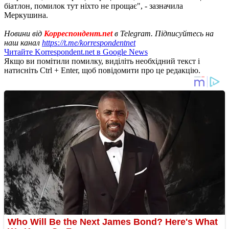
біатлон, помилок тут ніхто не прощає", - зазначила
Меркушина.
Новини від
Корреспондент.net
в Telegram. Підписуйтесь на
наш канал
https://t.me/korrespondentnet
Читайте Korrespondent.net в Google News
Якщо ви помітили помилку, виділіть необхідний текст і
натисніть Ctrl + Enter, щоб повідомити про це редакцію.