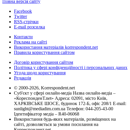
Повна версія сайту
Facebook
Twitter
RSS-стрічки
E-mail розсилка
Контакти
Реклама на сайті
Використання матеріалів korrespondent.net
Правила користування сайтом
Договір користування сайтом
Політика у сфері конфіденційності і персональних даних
Угода щодо користування
Редакція
© 2000-2026, Korrespondent.net
Суб'єкт у сфері онлайн-медіа Назва онлайн-медіа –
«КореспонденТ.net» Адреса: 02091, місто Київ,
ХАРКІВСЬКЕ ШОСЕ, будинок 172-Б, офіс 208/1 E-mail:
sunlight@mediadim.com.ua
Телефон: 044-205-43-00
Ідентифікатор медіа – R40-06068
Використання будь-яких матеріалів, розміщених на
сайті, дозволяється за умови посилання на
Корреспондент.net.