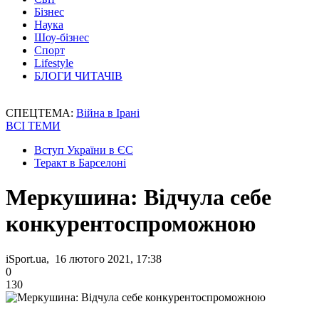
Бізнес
Наука
Шоу-бізнес
Спорт
Lifestyle
БЛОГИ ЧИТАЧІВ
СПЕЦТЕМА:
Війна в Ірані
ВСІ ТЕМИ
Вступ України в ЄС
Теракт в Барселоні
Меркушина: Відчула себе
конкурентоспроможною
iSport.ua, 16 лютого 2021, 17:38
0
130