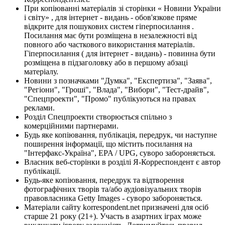
При копіюванні матеріалів зі сторінки « Новини України
і світу» , для інтернет - видань - обов'язкове пряме
відкрите для пошукових систем гіперпосилання .
Посилання має бути розміщена в незалежності від
повного або часткового використання матеріалів.
Гіперпосилання ( для інтернет - видань) - повинна бути
розміщена в підзаголовку або в першому абзаці
матеріалу.
Новини з позначками "Думка", "Експертиза", "Заява",
"Регіони", "Гроші", "Влада", "Вибори", "Тест-драйв",
"Спецпроекти", "Промо" публікуються на правах
реклами.
Розділ Спецпроекти створюється спільно з
комерційними партнерами.
Будь яке копіювання, публікація, передрук, чи наступне
поширення інформації, що містить посилання на
"Інтерфакс-Україна", EPA / UPG, суворо забороняється.
Власник веб-сторінки в розділі Я-Корреспондент є автор
публікації.
Будь-яке копіювання, передрук та відтворення
фотографічних творів та/або аудіовізуальних творів
правовласника Getty Images - суворо забороняється.
Матеріали сайту korrespondent.net призначені для осіб
старше 21 року (21+). Участь в азартних іграх може