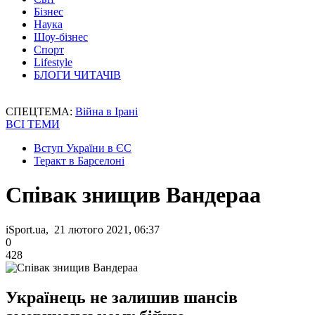
Бізнес
Наука
Шоу-бізнес
Спорт
Lifestyle
БЛОГИ ЧИТАЧІВ
СПЕЦТЕМА:
Війна в Ірані
ВСІ ТЕМИ
Вступ України в ЄС
Теракт в Барселоні
Співак знищив Вандераа
iSport.ua, 21 лютого 2021, 06:37
0
428
Українець не залишив шансів