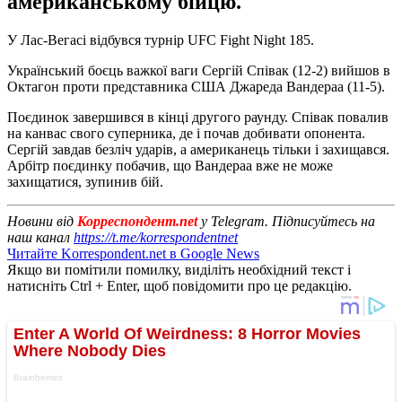
американському бійцю.
У Лас-Вегасі відбувся турнір UFC Fight Night 185.
Український боєць важкої ваги Сергій Співак (12-2) вийшов в
Октагон проти представника США Джареда Вандераа (11-5).
Поєдинок завершився в кінці другого раунду. Співак повалив
на канвас свого суперника, де і почав добивати опонента.
Сергій завдав безліч ударів, а американець тільки і захищався.
Арбітр поєдинку побачив, що Вандераа вже не може
захищатися, зупинив бій.
Новини від
Корреспондент.net
у Telegram. Підписуйтесь на
наш канал
https://t.me/korrespondentnet
Читайте Korrespondent.net в Google News
Якщо ви помітили помилку, виділіть необхідний текст і
натисніть Ctrl + Enter, щоб повідомити про це редакцію.