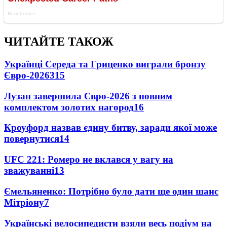
ЧИТАЙТЕ ТАКОЖ
Українці Середа та Гриценко виграли бронзу
Євро-2026
315
Лузан завершила Євро-2026 з повним
комплектом золотих нагород
16
Кроуфорд назвав єдину битву, заради якої може
повернутися
14
UFC 221: Ромеро не вклався у вагу на
зважуванні
13
Ємельяненко: Потрібно було дати ще один шанс
Мітріону
7
Українські велосипедисти взяли весь подіум на