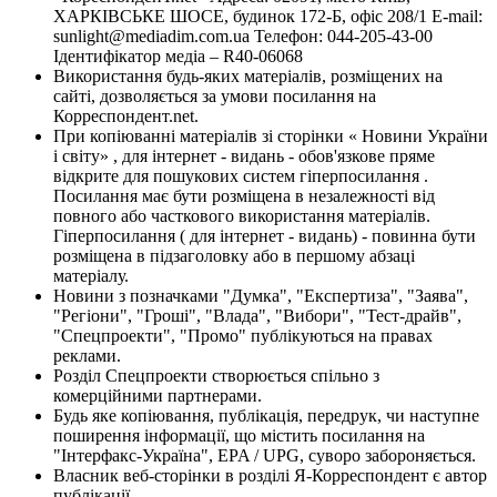
ХАРКІВСЬКЕ ШОСЕ, будинок 172-Б, офіс 208/1 E-mail:
sunlight@mediadim.com.ua
Телефон: 044-205-43-00
Ідентифікатор медіа – R40-06068
Використання будь-яких матеріалів, розміщених на
сайті, дозволяється за умови посилання на
Корреспондент.net.
При копіюванні матеріалів зі сторінки « Новини України
і світу» , для інтернет - видань - обов'язкове пряме
відкрите для пошукових систем гіперпосилання .
Посилання має бути розміщена в незалежності від
повного або часткового використання матеріалів.
Гіперпосилання ( для інтернет - видань) - повинна бути
розміщена в підзаголовку або в першому абзаці
матеріалу.
Новини з позначками "Думка", "Експертиза", "Заява",
"Регіони", "Гроші", "Влада", "Вибори", "Тест-драйв",
"Спецпроекти", "Промо" публікуються на правах
реклами.
Розділ Спецпроекти створюється спільно з
комерційними партнерами.
Будь яке копіювання, публікація, передрук, чи наступне
поширення інформації, що містить посилання на
"Інтерфакс-Україна", EPA / UPG, суворо забороняється.
Власник веб-сторінки в розділі Я-Корреспондент є автор
публікації.