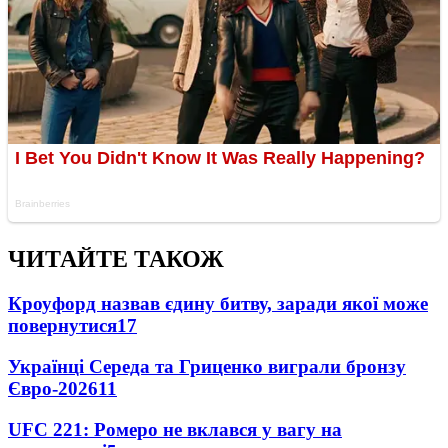
ЧИТАЙТЕ ТАКОЖ
Кроуфорд назвав єдину битву, заради якої може
повернутися
17
Українці Середа та Гриценко виграли бронзу
Євро-2026
11
UFC 221: Ромеро не вклався у вагу на