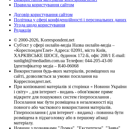
Правила користування сайтом
Договір користування сайтом
Політика у сфері конфіденційності і персональних даних
Угода щодо користування
Редакція
© 2000-2026, Korrespondent.net
Суб'єкт у сфері онлайн-медіа Назва онлайн-медіа –
«КореспонденТ.net» Адреса: 02091, місто Київ,
ХАРКІВСЬКЕ ШОСЕ, будинок 172-Б, офіс 208/1 E-mail:
sunlight@mediadim.com.ua
Телефон: 044-205-43-00
Ідентифікатор медіа – R40-06068
Використання будь-яких матеріалів, розміщених на
сайті, дозволяється за умови посилання на
Корреспондент.net.
При копіюванні матеріалів зі сторінки « Новини України
і світу» , для інтернет - видань - обов'язкове пряме
відкрите для пошукових систем гіперпосилання .
Посилання має бути розміщена в незалежності від
повного або часткового використання матеріалів.
Гіперпосилання ( для інтернет - видань) - повинна бути
розміщена в підзаголовку або в першому абзаці
матеріалу.
Новини з позначками "Думка", "Експертиза", "Заява",