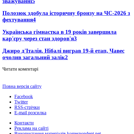
зважуванні
5
Полозюк здобула історичну бронзу на ЧС-2026 з
фехтування
4
Українська гімнастка в 19 років завершила
кар'єру через стан здоров'я
3
Джиро д'Італія. Нібалі виграв 19-й етап, Чавес
очолив загальний залік
2
Читати коментарі
Повна версія сайту
Facebook
Twitter
RSS-стрічки
E-mail розсилка
Контакти
Реклама на сайті
Використання матеріалів korrespondent.net