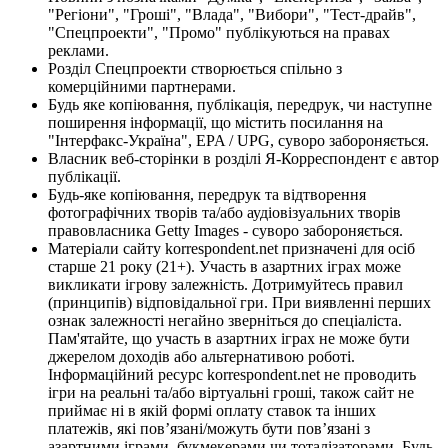
"Регіони", "Гроші", "Влада", "Вибори", "Тест-драйв",
"Спецпроекти", "Промо" публікуються на правах
реклами.
Розділ Спецпроекти створюється спільно з
комерційними партнерами.
Будь яке копіювання, публікація, передрук, чи наступне
поширення інформації, що містить посилання на
"Інтерфакс-Україна", EPA / UPG, суворо забороняється.
Власник веб-сторінки в розділі Я-Корреспондент є автор
публікації.
Будь-яке копіювання, передрук та відтворення
фотографічних творів та/або аудіовізуальних творів
правовласника Getty Images - суворо забороняється.
Матеріали сайту korrespondent.net призначені для осіб
старше 21 року (21+). Участь в азартних іграх може
викликати ігрову залежність. Дотримуйтесь правил
(принципів) відповідальної гри. При виявленні перших
ознак залежності негайно зверніться до спеціаліста.
Пам'ятайте, що участь в азартних іграх не може бути
джерелом доходів або альтернативою роботі.
Інформаційний ресурс korrespondent.net не проводить
ігри на реальні та/або віртуальні гроші, також сайт не
приймає ні в якій формі оплату ставок та інших
платежів, які пов’язані/можуть бути пов’язані з
азартними іграми, букмекерами чи тоталізаторами. Будь-